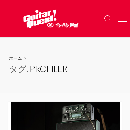
コ
ン
テ
検
メ
ン
索
ニ
ツ
切
ュ
り
ー
へ
替
ス
え
キ
ホーム
>
ッ
タグ:
PROFILER
プ