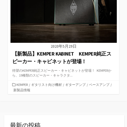
2020年5月29日
【新製品】KEMPER KABINET KEMPER純正ス
ピーカー・キャビネットが登場！
待望のKEMPER純正スピーカー・キャビネットが登場！ KEMPERか
ら、19種類のスピーカー・キャラクタ...
カ
KEMPER
/
ギタリスト向け機材
/
ギターアンプ
/
ベースアンプ
/
テ
新製品情報
ゴ
リ
ー
最新の投稿