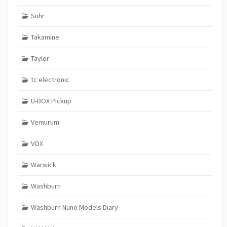
Suhr
Takamine
Taylor
tc electronic
U-BOX Pickup
Vemurum
VOX
Warwick
Washburn
Washburn Nuno Models Diary