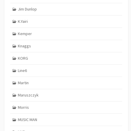
Jim Dunlop
K.Yairi
Kemper
Knaggs
KORG
Line6
Martin
Maruszczyk
Morris
MUSIC MAN