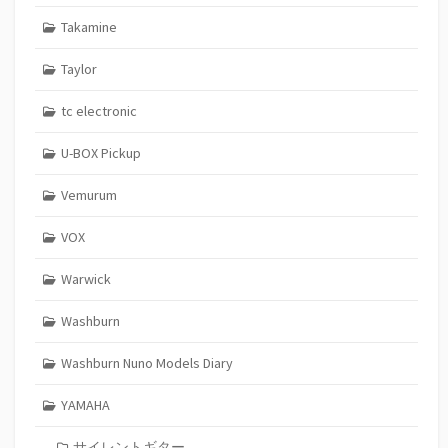
Takamine
Taylor
tc electronic
U-BOX Pickup
Vemurum
VOX
Warwick
Washburn
Washburn Nuno Models Diary
YAMAHA
サイレントギター