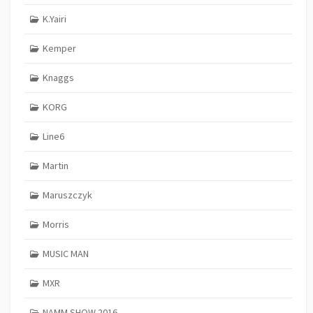
K.Yairi
Kemper
Knaggs
KORG
Line6
Martin
Maruszczyk
Morris
MUSIC MAN
MXR
NAMM SHOW 2016