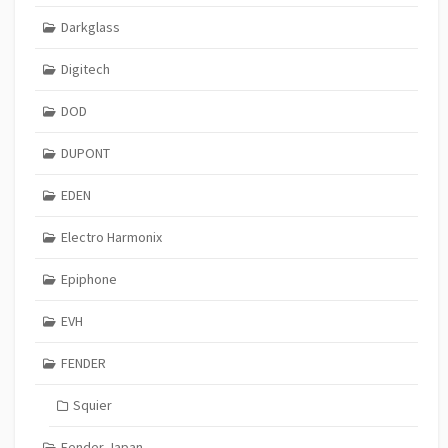
Darkglass
Digitech
DOD
DUPONT
EDEN
Electro Harmonix
Epiphone
EVH
FENDER
Squier
Fender Japan