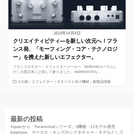
2023年10月6日
クリエイティビティ―を新しい次元へ！フラ
ンス発、「モーフィング・コア・テクノロジ
ー」を携えた新しいエフェクター。
フランスのギター・エフェクターメーカー「KERNOM(カーナム)」
がこの度日本に上陸して参りました。 NAMMSHOWな...
カ
その他
/
エフェクター
/
ギタリスト向け機材
/
新製品情報
テ
ゴ
リ
ー
最新の投稿
Squierから「Paranormalシリーズ」5機種・12モデル発売
Epiphone、マーカス・キングのシグネチャー・モデルとして