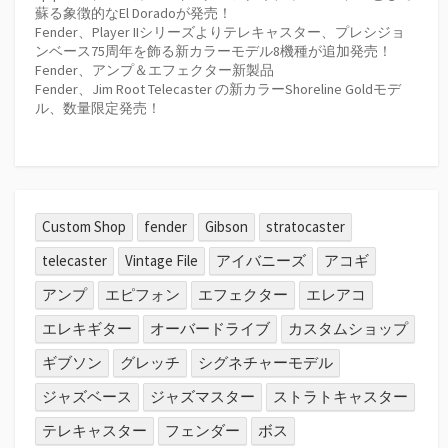
蘇る象徴的なEl Doradoが発売！
Fender、Player IIシリーズよりテレキャスター、プレシジョ
ンベース75周年を飾る新カラーモデル8機種が追加発売！
Fender、アンプ＆エフェクター新製品
Fender、Jim Root Telecaster の新カラーShoreline Goldモデ
ル、数量限定発売！
Custom Shop
fender
Gibson
stratocaster
telecaster
Vintage File
アイバニーズ
アコギ
アンプ
エピフォン
エフェクター
エレアコ
エレキギター
オーバードライブ
カスタムショップ
ギブソン
グレッチ
シグネチャーモデル
ジャズベース
ジャズマスター
ストラトキャスター
テレキャスター
フェンダー
ボス