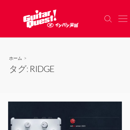
コ
ン
テ
検
メ
ン
索
ニ
ツ
切
ュ
り
ー
へ
替
ス
え
キ
ホーム
>
ッ
タグ:
RIDGE
プ