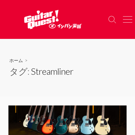
コ
ン
テ
検
メ
ン
索
ニ
ツ
切
ュ
り
ー
へ
替
ス
え
キ
ホーム
>
ッ
タグ:
Streamliner
プ