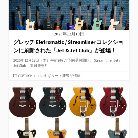
2025年12月18日
グレッチ Eletromatic / Streamliner コレクショ
ンに刷新された「Jet & Jet Club」が登場！
2025年12月18日（木）午前9時 ご予約受付開始。 Streamliner Jet /
Jet Club：本日発売E...
カ
GRETSCH
/
エレキギター
/
新製品情報
テ
ゴ
リ
ー