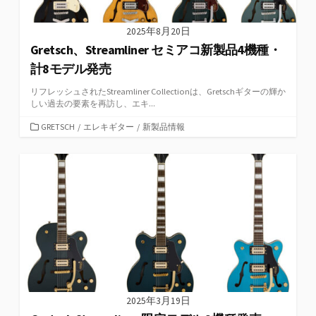
2025年8月20日
Gretsch、Streamliner セミアコ新製品4機種・
計8モデル発売
リフレッシュされたStreamliner Collectionは、Gretschギターの輝か
しい過去の要素を再訪し、エキ...
カ
GRETSCH
/
エレキギター
/
新製品情報
テ
ゴ
リ
ー
2025年3月19日