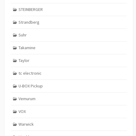
STEINBERGER
Strandberg
Suhr
Takamine
Taylor
tc electronic
U-BOX Pickup
Vemurum
VOX
Warwick