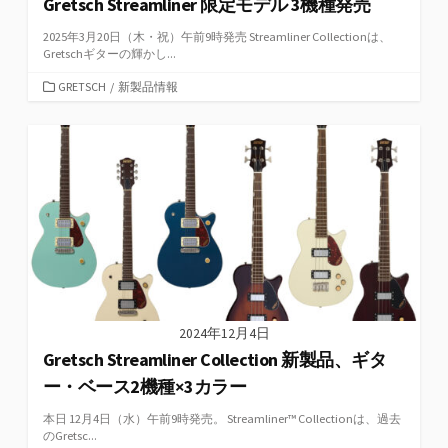
Gretsch Streamliner 限定モデル 3機種発売
2025年3月20日（木・祝）午前9時発売 Streamliner Collectionは、
Gretschギターの輝かし...
カ
GRETSCH
/
新製品情報
テ
ゴ
リ
ー
2024年12月4日
Gretsch Streamliner Collection 新製品、ギタ
ー・ベース2機種×3カラー
本日 12月4日（水）午前9時発売。 Streamliner™ Collectionは、過去
のGretsc...