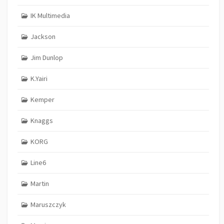
IK Multimedia
Jackson
Jim Dunlop
K.Yairi
Kemper
Knaggs
KORG
Line6
Martin
Maruszczyk