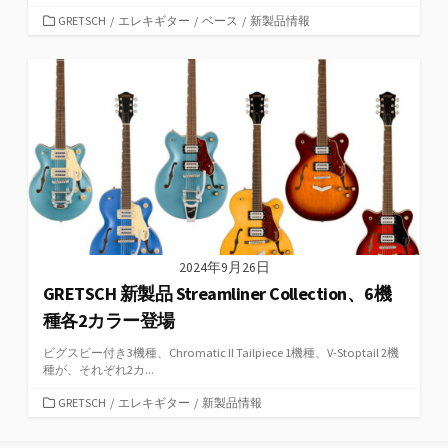
カ
GRETSCH
/
エレキギター
/
ベース
/
新製品情報
テ
ゴ
リ
ー
2024年9月26日
GRETSCH 新製品 Streamliner Collection、6機
種各2カラー登場
ビグスビー付き3機種、Chromatic II Tailpiece 1機種、V-Stoptail 2機
種が、それぞれ2カ...
カ
GRETSCH
/
エレキギター
/
新製品情報
テ
ゴ