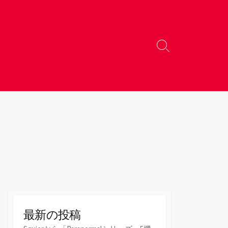
検
索
切
り
替
え
最新の投稿