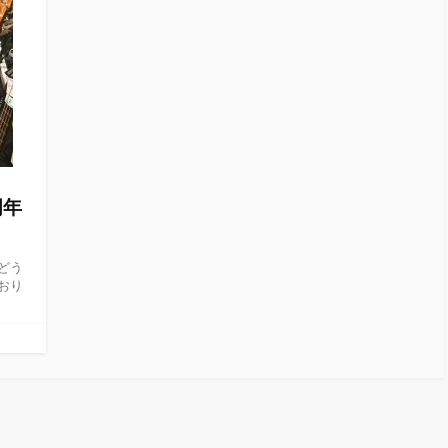
周年
、どう
おり