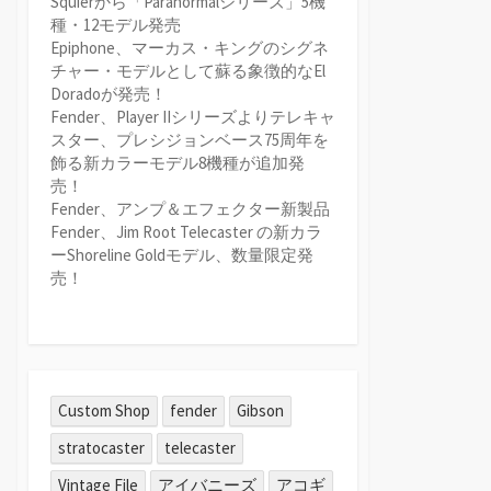
Squierから「Paranormalシリーズ」5機
種・12モデル発売
Epiphone、マーカス・キングのシグネ
チャー・モデルとして蘇る象徴的なEl
Doradoが発売！
Fender、Player IIシリーズよりテレキャ
スター、プレシジョンベース75周年を
飾る新カラーモデル8機種が追加発
売！
Fender、アンプ＆エフェクター新製品
Fender、Jim Root Telecaster の新カラ
ーShoreline Goldモデル、数量限定発
売！
Custom Shop
fender
Gibson
stratocaster
telecaster
Vintage File
アイバニーズ
アコギ