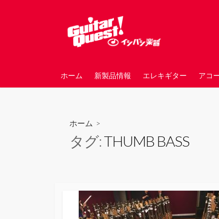
コ
ン
テ
ン
ツ
へ
ホーム
新製品情報
エレキギター
アコ
ス
キ
ッ
プ
ホーム
>
タグ:
THUMB BASS