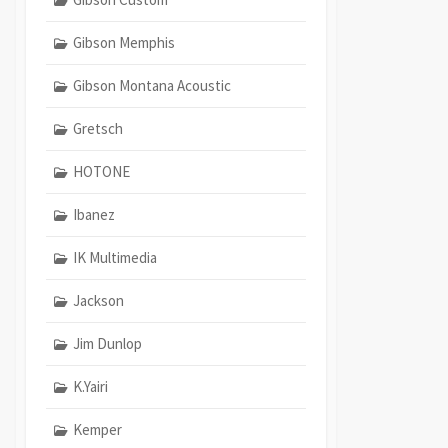
Gibson Memphis
Gibson Montana Acoustic
Gretsch
HOTONE
Ibanez
IK Multimedia
Jackson
Jim Dunlop
K.Yairi
Kemper