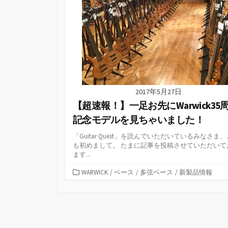
2017年5月27日
【超速報！】一足お先にWarwick35
記念モデルを見ちゃいました！
「Guitar Quest」を読んでいただいているみなさま
も初めまして。 たまに記事を投稿させていただいて
ます...
カ
WARWICK
/
ベース
/
多弦ベース
/
新製品情報
テ
ゴ
リ
ー