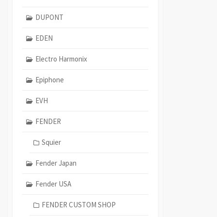
DUPONT
EDEN
Electro Harmonix
Epiphone
EVH
FENDER
Squier
Fender Japan
Fender USA
FENDER CUSTOM SHOP