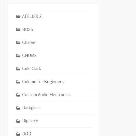
ATELIER Z
BOSS
Charvel
CHUMS
Cole Clark
Column for Beginners
Custom Audio Electronics
Darkglass
Digitech
DOD