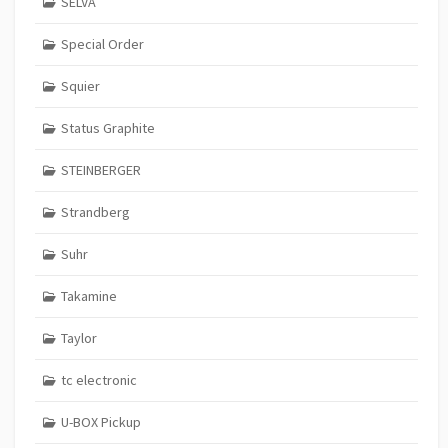
SELVA
Special Order
Squier
Status Graphite
STEINBERGER
Strandberg
Suhr
Takamine
Taylor
tc electronic
U-BOX Pickup