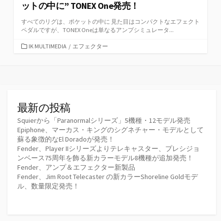
ットの中に” TONEX One発売！
すべてのリグは、ポケットの中に 見た目はコンパクトなエフェクト
ペダルですが、TONEX Oneは単なるアンプシミュレータ...
カ
IK MULTIMEDIA
/
エフェクター
テ
ゴ
リ
ー
最新の投稿
Squierから「Paranormalシリーズ」5機種・12モデル発売
Epiphone、マーカス・キングのシグネチャー・モデルとして
蘇る象徴的なEl Doradoが発売！
Fender、Player IIシリーズよりテレキャスター、プレシジョ
ンベース75周年を飾る新カラーモデル8機種が追加発売！
Fender、アンプ＆エフェクター新製品
Fender、Jim Root Telecaster の新カラーShoreline Goldモデ
ル、数量限定発売！