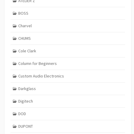
ATELIER Z
BOSS
Charvel
CHUMS
Cole Clark
Column for Beginners
Custom Audio Electronics
Darkglass
Digitech
DOD
DUPONT