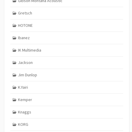
Gibson Montana Acoustic
Gretsch
HOTONE
Ibanez
IK Multimedia
Jackson
Jim Dunlop
K.Yairi
Kemper
Knaggs
KORG