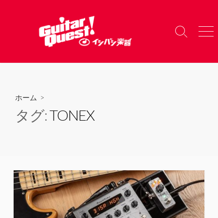
コ
ン
テ
検
メ
ン
索
ニ
ツ
切
ュ
り
ー
へ
替
ス
え
キ
ホーム
>
ッ
タグ:
TONEX
プ