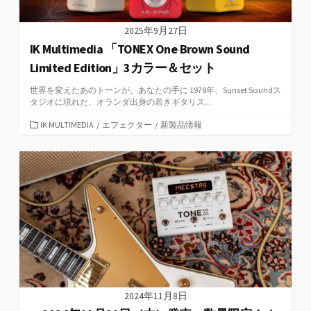
2025年9月27日
IK Multimedia 「TONEX One Brown Sound
Limited Edition」3カラー＆セット
世界を変えたあのトーンが、あなたの手に 1978年、Sunset Soundス
タジオに現れた、オランダ出身の若きギタリス...
カ
IK MULTIMEDIA
/
エフェクター
/
新製品情報
テ
ゴ
リ
ー
2024年11月8日