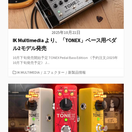
2025年10月21日
IK Multimedia より、「TONEX」ベース用ペダ
ル2モデル発売
10月下旬発売開始予定 TONEX Pedal Bass Edition 《予約注文/2025年
10月下旬発売予定》 J...
カ
IK MULTIMEDIA
/
エフェクター
/
新製品情報
テ
ゴ
リ
ー