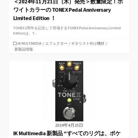
＜2024年11月21日（木）発売＞数量限定！ホ
ワイトカラーの TONEX Pedal Anniversary
Limited Edition ！
TONEX 2周年を記念して登場するTONEX Pedal Anniversary Limited
Editionは、T...
カ
IK MULTIMEDIA
/
エフェクター
/
ギタリスト向け機材
/
テ
新製品情報
ゴ
リ
ー
2024年4月25日
IK Multimedia 新製品 “すべてのリグは、ポケ