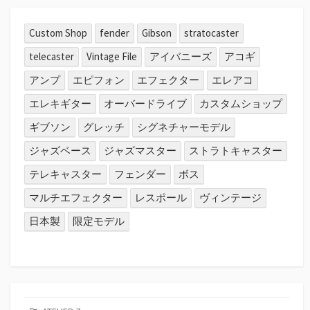
Custom Shop
fender
Gibson
stratocaster
telecaster
Vintage File
アイバニーズ
アコギ
アンプ
エピフォン
エフェクター
エレアコ
エレキギター
オーバードライブ
カスタムショップ
ギブソン
グレッチ
シグネチャーモデル
ジャズベース
ジャズマスター
ストラトキャスター
テレキャスター
フェンダー
ボス
マルチエフェクター
レスポール
ヴィンテージ
日本製
限定モデル