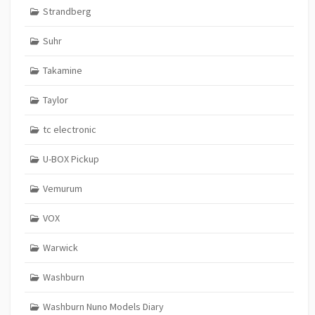
Strandberg
Suhr
Takamine
Taylor
tc electronic
U-BOX Pickup
Vemurum
VOX
Warwick
Washburn
Washburn Nuno Models Diary