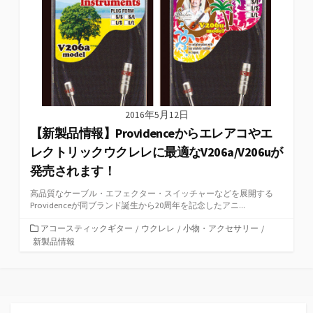
2016年5月12日
【新製品情報】Providenceからエレアコやエ
レクトリックウクレレに最適なV206a/V206uが
発売されます！
高品質なケーブル・エフェクター・スイッチャーなどを展開する
Providenceが同ブランド誕生から20周年を記念したアニ...
カ
アコースティックギター
/
ウクレレ
/
小物・アクセサリー
/
テ
新製品情報
ゴ
リ
ー