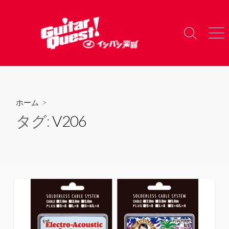
コ
ン
テ
検
メ
ン
索
ニ
ツ
切
ュ
り
ー
へ
替
ス
え
キ
ホーム
>
ッ
タグ:
V206
プ