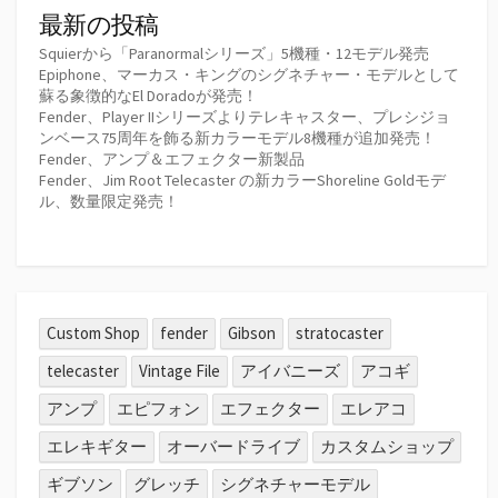
最新の投稿
Squierから「Paranormalシリーズ」5機種・12モデル発売
Epiphone、マーカス・キングのシグネチャー・モデルとして
蘇る象徴的なEl Doradoが発売！
Fender、Player IIシリーズよりテレキャスター、プレシジョ
ンベース75周年を飾る新カラーモデル8機種が追加発売！
Fender、アンプ＆エフェクター新製品
Fender、Jim Root Telecaster の新カラーShoreline Goldモデ
ル、数量限定発売！
Custom Shop
fender
Gibson
stratocaster
telecaster
Vintage File
アイバニーズ
アコギ
アンプ
エピフォン
エフェクター
エレアコ
エレキギター
オーバードライブ
カスタムショップ
ギブソン
グレッチ
シグネチャーモデル