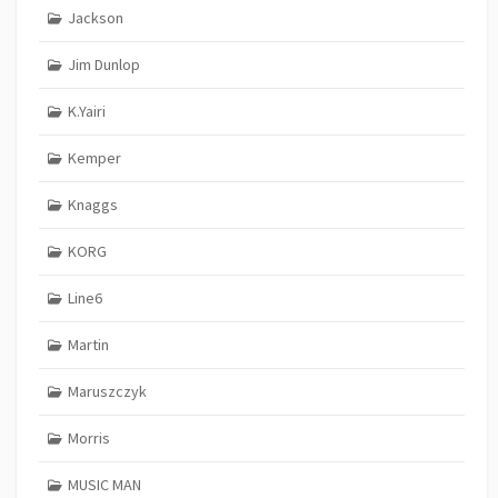
Jackson
Jim Dunlop
K.Yairi
Kemper
Knaggs
KORG
Line6
Martin
Maruszczyk
Morris
MUSIC MAN