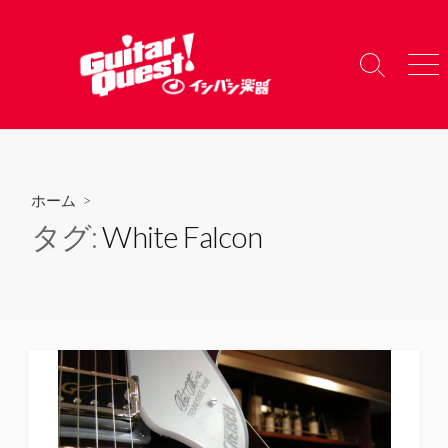
コ
ン
テ
検
メ
ン
索
ニ
ツ
切
ュ
り
ー
へ
替
ス
え
キ
ホーム
>
ッ
タグ:
White Falcon
プ