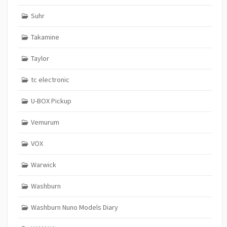
Suhr
Takamine
Taylor
tc electronic
U-BOX Pickup
Vemurum
VOX
Warwick
Washburn
Washburn Nuno Models Diary