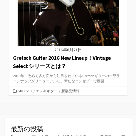
2016年6月21日
Gretsch Guitar 2016 New Lineup！Vintage
Select シリーズとは？
2016年、改めて多方面から注目されているGretschギターの一部ラ
インナップがリニューアルし、新たなコンセプトで展開...
カ
GRETSCH
/
エレキギター
/
新製品情報
テ
ゴ
リ
ー
最新の投稿