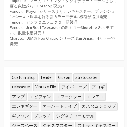
Epiphone、マーカス・キングのシグネチャー・モデルとして
蘇る象徴的なEl Doradoが発売！
Fender、Player IIシリーズよりテレキャスター、プレシジョ
ンベース75周年を飾る新カラーモデル8機種が追加発売！
Fender、アンプ＆エフェクター新製品
Fender、Jim Root Telecaster の新カラーShoreline Goldモデ
ル、数量限定発売！
Charvel、USA製 Neo-Classic シリーズ San Dimas、4カラーで
発売
Custom Shop
fender
Gibson
stratocaster
telecaster
Vintage File
アイバニーズ
アコギ
アンプ
エピフォン
エフェクター
エレアコ
エレキギター
オーバードライブ
カスタムショップ
ギブソン
グレッチ
シグネチャーモデル
ジャズベース
ジャズマスター
ストラトキャスター