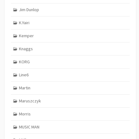
Jim Dunlop
K.Yairi
Kemper
Knaggs
KORG
Line6
Martin
Maruszczyk
Morris
MUSIC MAN