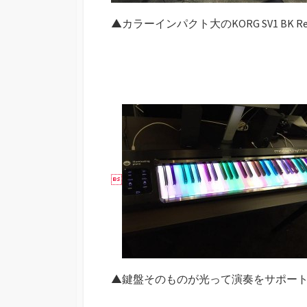
▲カラーインパクト大のKORG SV1 BK Rer

▲鍵盤そのものが光って演奏をサポー