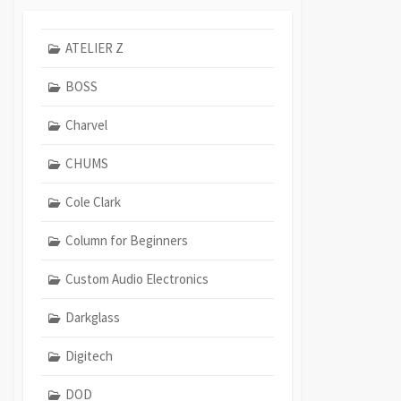
ATELIER Z
BOSS
Charvel
CHUMS
Cole Clark
Column for Beginners
Custom Audio Electronics
Darkglass
Digitech
DOD