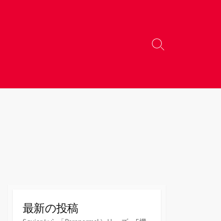
検
索
切
り
替
え
最新の投稿