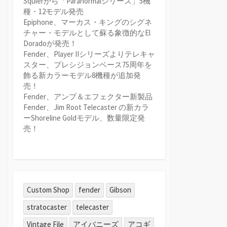
Squierから「Paranormalシリーズ」5機
種・12モデル発売
Epiphone、マーカス・キングのシグネ
チャー・モデルとして蘇る象徴的なEl
Doradoが発売！
Fender、Player IIシリーズよりテレキャ
スター、プレシジョンベース75周年を
飾る新カラーモデル8機種が追加発
売！
Fender、アンプ＆エフェクター新製品
Fender、Jim Root Telecaster の新カラ
ーShoreline Goldモデル、数量限定発
売！
Custom Shop
fender
Gibson
stratocaster
telecaster
Vintage File
アイバニーズ
アコギ