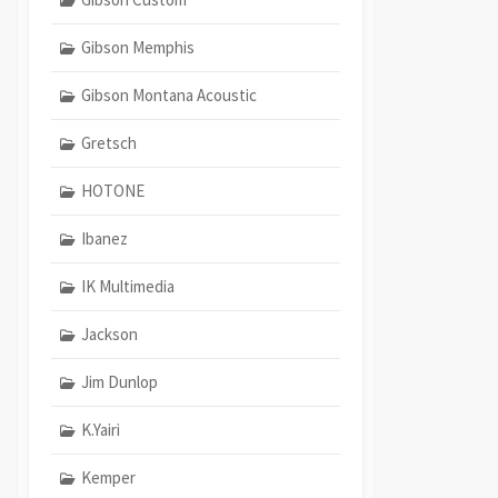
Gibson Memphis
Gibson Montana Acoustic
Gretsch
HOTONE
Ibanez
IK Multimedia
Jackson
Jim Dunlop
K.Yairi
Kemper