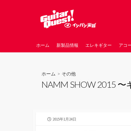
コ
ン
テ
ン
ツ
へ
ホーム
新製品情報
エレキギター
アコ
ス
キ
ッ
プ
ホーム
>
その他
NAMM SHOW 2015
公
2015年1月24日
開
日