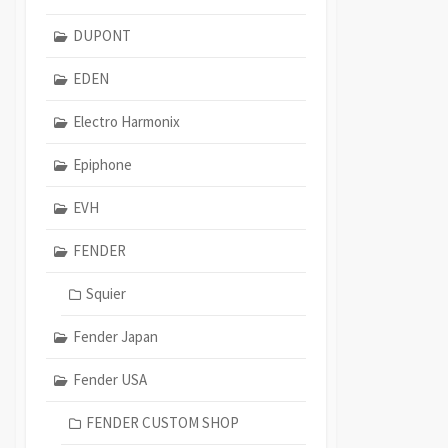
DUPONT
EDEN
Electro Harmonix
Epiphone
EVH
FENDER
Squier
Fender Japan
Fender USA
FENDER CUSTOM SHOP