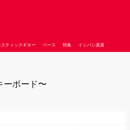
ースティックギター
ベース
特集
イシバシ楽器
 〜キーボード〜