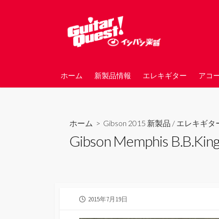
コ
ン
テ
ン
ツ
へ
ホーム
新製品情報
エレキギター
アコ
ス
キ
ッ
プ
ホーム
>
Gibson 2015 新製品
/
エレキギタ
Gibson Memphis B.B.King 
公
2015年7月19日
開
日