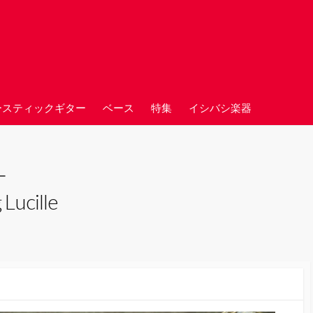
ースティックギター
ベース
特集
イシバシ楽器
ー
Lucille