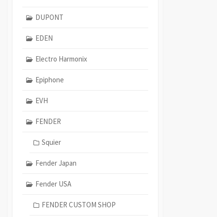
DUPONT
EDEN
Electro Harmonix
Epiphone
EVH
FENDER
Squier
Fender Japan
Fender USA
FENDER CUSTOM SHOP