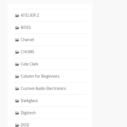
ATELIER Z
BOSS
Charvel
CHUMS
Cole Clark
Column for Beginners
Custom Audio Electronics
Darkglass
Digitech
DOD