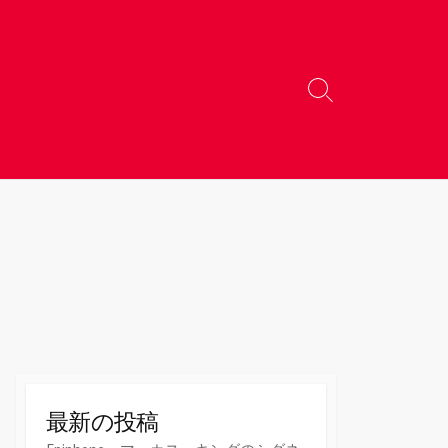
検
索
切
り
替
え
最新の投稿