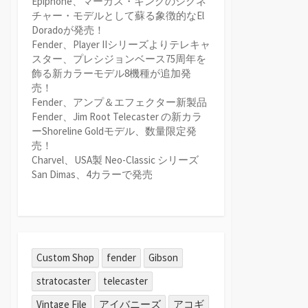
Epiphone、マーカス・キングのシグネ
チャー・モデルとして蘇る象徴的なEl
Doradoが発売！
Fender、Player IIシリーズよりテレキャ
スター、プレシジョンベース75周年を
飾る新カラーモデル8機種が追加発
売！
Fender、アンプ＆エフェクター新製品
Fender、Jim Root Telecaster の新カラ
ーShoreline Goldモデル、数量限定発
売！
Charvel、USA製 Neo-Classic シリーズ
San Dimas、4カラーで発売
Custom Shop
fender
Gibson
stratocaster
telecaster
Vintage File
アイバニーズ
アコギ