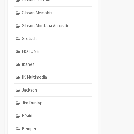
Gibson Memphis
Gibson Montana Acoustic
Gretsch
HOTONE
Ibanez
IK Multimedia
Jackson
Jim Dunlop
K.Yairi
Kemper