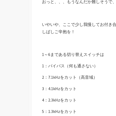
おっと、、、もうなんだか難しそうで
いやいや、ここで少し我慢してお付き
しばしご辛抱を！
1～6まである切り替えスイッチは
1：バイパス（何も通さない）
2：7.1kHzをカット（高音域）
3：4.1kHzをカット
4：2.3kHzをカット
5：1.3kHzをカット