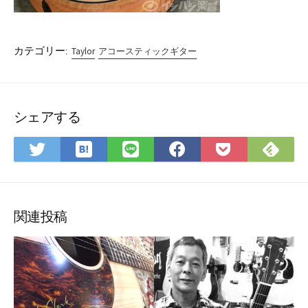
カテゴリー:
Taylor
アコースティックギター
シェアする
は
Fee
Twitter
LINE
Facebook
Pocket
て
で
で
で
で
に
な
購
シ
シ
シ
保
ブ
読
ェ
ェ
ェ
存
ッ
ア
ア
ア
関連投稿
ク
マ
ー
ク
に