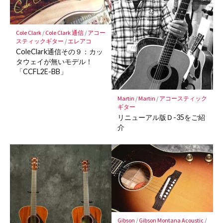
保
存
Cole Clark
/
Cole Clark 通信
/
アコー
スティックギター
/
エレアコ
ColeClark通信その９：カッ
タウェイが無いモデル！
「CCFL2E-BB」
Martin
/
Martin
/
アコースティック
ギター
リニューアル版Ｄ-35をご紹
介
Gibson
/
Gibson Montana Acoustic
/