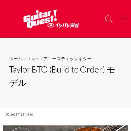
コ
ン
テ
検
メ
ン
索
ニ
ツ
切
ュ
り
ー
へ
替
ス
え
キ
ホーム
>
Taylor
/
アコースティックギター
ッ
Taylor BTO (Build to Order) モ
プ
デル
公
2015年7月13日
開
日