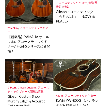
アコースティックギター
/
新製品
情報
/
特集
Gibsonアコースティック
「今月の1本」 -LOVE &
PEACE-
YAMAHA
/
アコースティックギタ
ー
【新製品】YAMAHA オール
マホのアコースティックギ
ターがFG/FSシリーズに新登
場！
Gibson
/
Gibson Custom
/
アコース
ティックギター
/
新製品情報
K.Yairi
/
アコースティックギター
Gibson Custom Shop
K.Yairi YW-800G 【ハカラン
Murphy LabからAcoustic
ダ合板材使用！】が入
Collection登場。