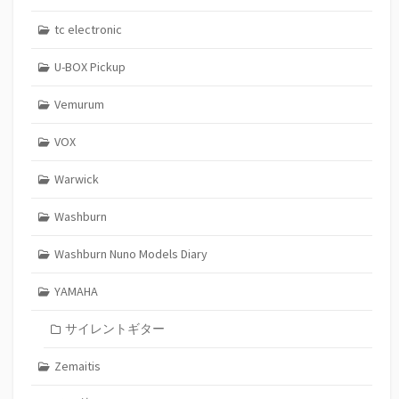
tc electronic
U-BOX Pickup
Vemurum
VOX
Warwick
Washburn
Washburn Nuno Models Diary
YAMAHA
サイレントギター
Zemaitis