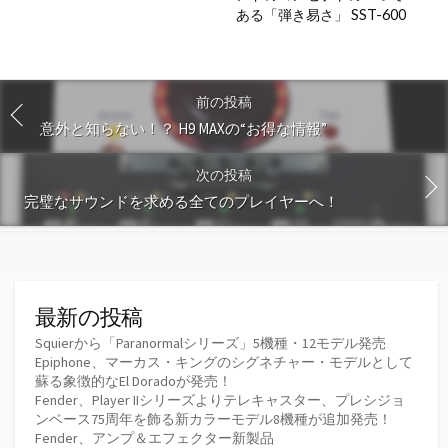
ある「弾き易さ」 SST-600
前の投稿
意外と知らない！？ H9 MAXの“お得な情報”
次の投稿
完璧なサウンドを求める全てのプレイヤーへ！
最新の投稿
Squierから「Paranormalシリーズ」5機種・12モデル発売
Epiphone、マーカス・キングのシグネチャー・モデルとして
蘇る象徴的なEl Doradoが発売！
Fender、Player IIシリーズよりテレキャスター、プレシジョ
ンベース75周年を飾る新カラーモデル8機種が追加発売！
Fender、アンプ＆エフェクター新製品