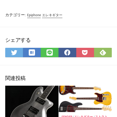
カテゴリー:
Epiphone
エレキギター
シェアする
は
Fee
Twitter
LINE
Facebook
Pocket
て
で
で
で
で
に
な
購
シ
シ
シ
保
ブ
読
ェ
ェ
ェ
存
ッ
ア
ア
ア
関連投稿
ク
マ
ー
ク
に
保
FENDER
/
エレキギター
/
ストラト