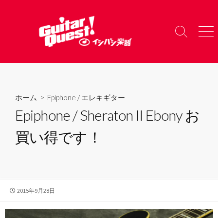
コ
ン
テ
検
メ
ン
索
ニ
ツ
切
ュ
り
ー
へ
替
ス
え
キ
ホーム
>
Epiphone
/
エレキギター
ッ
Epiphone / Sheraton II Ebony お
プ
買い得です！
公
2015年9月28日
開
日