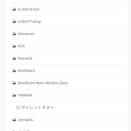
tc electronic
U-BOX Pickup
Vemurum
VOX
Warwick
Washburn
Washburn Nuno Models Diary
YAMAHA
サイレントギター
Zemaitis