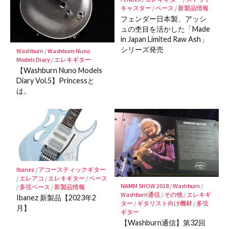
存
キャスター
/
ベース
/
新製品情報
フェンダー日本製、アッシ
ュの杢目を活かした「Made
in Japan Limited Raw Ash」
シリーズ発売
Washburn
/
Washburn Nuno
Models Diary
/
エレキギター
【Washburn Nuno Models
Diary Vol.5】Princessと
は。
Ibanez
/
アコースティックギター
/
エレアコ
/
エレキギター
/
ベース
NAMM SHOW 2018
/
Washburn
/
/
多弦ベース
/
新製品情報
Washburn通信
/
その他
/
エレキギ
Ibanez 新製品【2023年2
ター
/
ギタリスト向け機材
/
多弦
月】
ギター
【Washburn通信】第32回