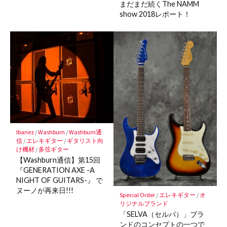
まだまだ続くThe NAMM
show 2018レポート！
Ibanez
/
Washburn
/
Washburn通
信
/
エレキギター
/
ギタリスト向
け機材
/
多弦ギター
【Washburn通信】第15回
『GENERATION AXE -A
NIGHT OF GUITARS-』 で
ヌーノが再来日!!!
Special Order
/
エレキギター
/
オ
リジナルブランド
「SELVA（セルバ）」ブラ
ンドのコンセプトの一つで