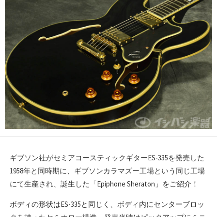
ギブソン社がセミアコースティックギターES-335を発売した
1958年と同時期に、ギブソンカラマズー工場という同じ工場
にて生産され、誕生した「Epiphone Sheraton」をご紹介！
ボディの形状はES-335と同じく、ボディ内にセンターブロッ