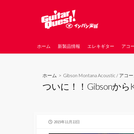
コ
ン
テ
ン
ツ
へ
ホーム
新製品情報
エレキギター
アコ
ス
キ
ッ
プ
ホーム
>
Gibson Montana Acoustic
/
アコー
ついに！！GibsonからKaz
公
2015年11月22日
開
日