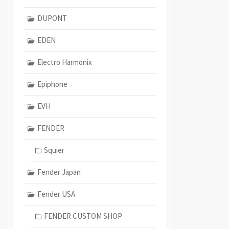
DUPONT
EDEN
Electro Harmonix
Epiphone
EVH
FENDER
Squier
Fender Japan
Fender USA
FENDER CUSTOM SHOP