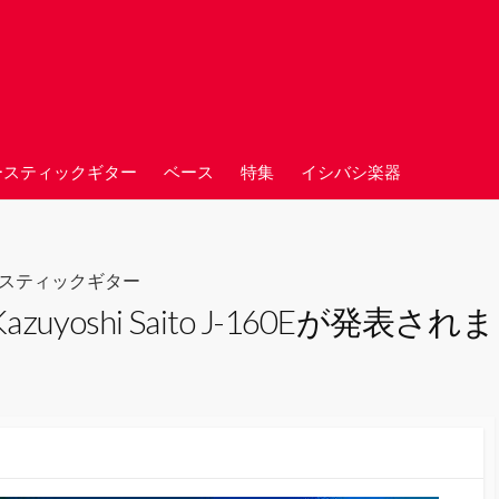
ースティックギター
ベース
特集
イシバシ楽器
スティックギター
uyoshi Saito J-160Eが発表さ