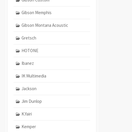
Gibson Memphis
Gibson Montana Acoustic
Gretsch
HOTONE
Ibanez
IK Multimedia
Jackson
Jim Dunlop
K.Yairi
Kemper