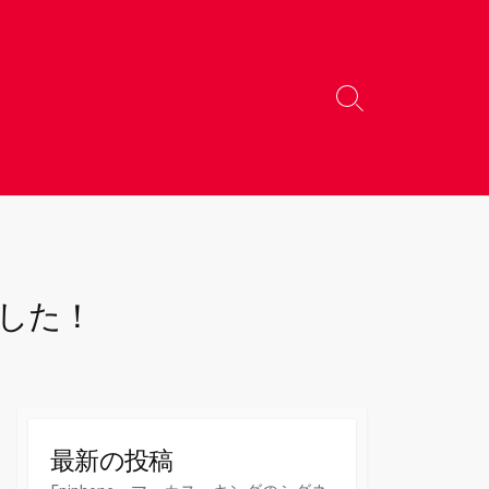
検
索
切
り
替
え
れました！
最新の投稿