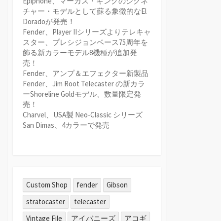
Epiphone、マーカス・キングのシグネ
チャー・モデルとして蘇る象徴的なEl
Doradoが発売！
Fender、Player IIシリーズよりテレキャ
スター、プレシジョンベース75周年を
飾る新カラーモデル8機種が追加発
売！
Fender、アンプ＆エフェクター新製品
Fender、Jim Root Telecaster の新カラ
ーShoreline Goldモデル、数量限定発
売！
Charvel、USA製 Neo-Classic シリーズ
San Dimas、4カラーで発売
Custom Shop
fender
Gibson
stratocaster
telecaster
Vintage File
アイバニーズ
アコギ