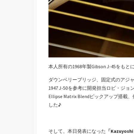
本人所有の1968年製Gibson J-4
ダウンベリーブリッジ、固定式のアジャスタ
1947 J-50を参考に開発担当ロビ・ジョ
Ellipse Matrix Blendピッ
した♪
そして、本日発表になった
「Kazuyos