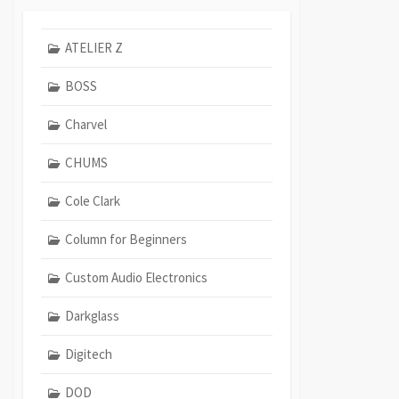
ATELIER Z
BOSS
Charvel
CHUMS
Cole Clark
Column for Beginners
Custom Audio Electronics
Darkglass
Digitech
DOD