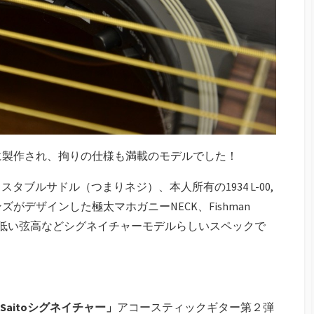
5をもとに製作され、拘りの仕様も満載のモデルでした！
ブルサドル（つまりネジ）、本人所有の1934 L-00,
ンズがデザインした極太マホガニーNECK、Fishman
クアップ搭載、低い弦高などシグネイチャーモデルらしいスペックで
hi Saitoシグネイチャー」
アコースティックギター第２弾