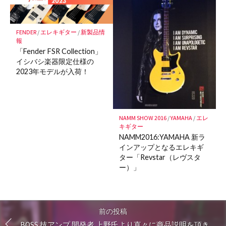
FENDER
/
エレキギター
/
新製品情
報
「Fender FSR Collection」
イシバシ楽器限定仕様の
2023年モデルが入荷！
NAMM SHOW 2016
/
YAMAHA
/
エレ
キギター
NAMM2016:YAMAHA 新ラ
インアップとなるエレキギ
ター「Revstar（レヴスタ
ー）」
前の投稿
BOSS 技アンプ 開発者 上野氏より直々に商品説明を頂き