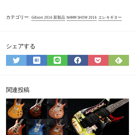
カテゴリー:
Gibson 2016 新製品
NAMM SHOW 2016
エレキギター
シェアする
は
Fee
Twitter
LINE
Facebook
Pocket
て
で
で
で
で
に
な
購
シ
シ
シ
保
ブ
読
ェ
ェ
ェ
存
ッ
ア
ア
ア
関連投稿
ク
マ
ー
ク
に
保