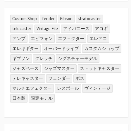
Custom Shop
fender
Gibson
stratocaster
telecaster
Vintage File
アイバニーズ
アコギ
アンプ
エピフォン
エフェクター
エレアコ
エレキギター
オーバードライブ
カスタムショップ
ギブソン
グレッチ
シグネチャーモデル
ジャズベース
ジャズマスター
ストラトキャスター
テレキャスター
フェンダー
ボス
マルチエフェクター
レスポール
ヴィンテージ
日本製
限定モデル