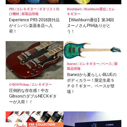
存
PRS
/
エレキギター
/
ギタリスト向
Washburn
/
Washburn通信
/
エレ
け機材
/
新製品情報
キギター
Experience PRS 2018買付品
【Washburn通信】第34回
がイシバシ楽器各店へ入
ヌーノさんPN4ありがと
荷！
う！
Ibanez
/
エレキギター
/
ベース
/
新
製品情報
Ibanezから夏らしいBLUEの
ボディカラー！限定生産Ｓ
U-BOX Pickup
/
エレキギター
ＰＯＴギター、ベースが登
圧倒的な存在感！中古
場！
GibsonのダブルNECKギタ
ーが入荷！！