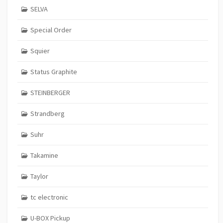
SELVA
Special Order
Squier
Status Graphite
STEINBERGER
Strandberg
Suhr
Takamine
Taylor
tc electronic
U-BOX Pickup