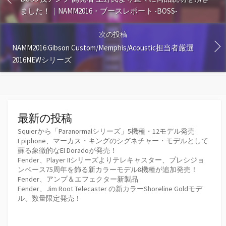
ました！｜NAMM2016・ブースレポート -BOSS-
次の投稿
NAMM2016:Gibson Custom/Memphis/Acoustic担当者厳選
2016NEWシリーズ
最新の投稿
Squierから「Paranormalシリーズ」5機種・12モデル発売
Epiphone、マーカス・キングのシグネチャー・モデルとして
蘇る象徴的なEl Doradoが発売！
Fender、Player IIシリーズよりテレキャスター、プレシジョ
ンベース75周年を飾る新カラーモデル8機種が追加発売！
Fender、アンプ＆エフェクター新製品
Fender、Jim Root Telecaster の新カラーShoreline Goldモデ
ル、数量限定発売！