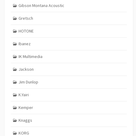
Gibson Montana Acoustic
Gretsch
HOTONE
Ibanez
IK Multimedia
Jackson
Jim Dunlop
K.Yairi
Kemper
Knaggs
KORG