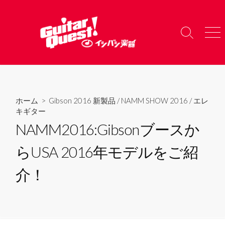
コ
ン
テ
検
メ
ン
索
ニ
ツ
切
ュ
り
ー
へ
替
ス
え
キ
ホーム
>
Gibson 2016 新製品
/
NAMM SHOW 2016
/
エレ
ッ
キギター
プ
NAMM2016:Gibsonブースか
らUSA 2016年モデルをご紹
介！