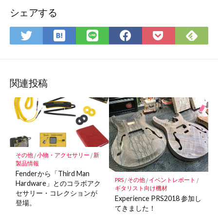
シェアする
は
Fee
Twitter
LINE
Facebook
Pocket
て
で
で
で
で
に
な
購
シ
シ
シ
保
ブ
読
ェ
ェ
ェ
存
ッ
ア
ア
ア
関連投稿
ク
マ
ー
ク
に
保
その他
/
小物・アクセサリー
/
新
存
製品情報
Fenderから「Third Man
PRS
/
その他
/
イベントレポート
/
Hardware」とのコラボアク
ギタリスト向け機材
セサリー・コレクションが
Experience PRS2018 参加し
登場。
てきました！