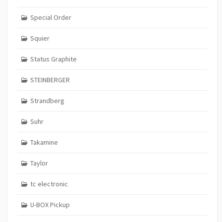
Special Order
Squier
Status Graphite
STEINBERGER
Strandberg
Suhr
Takamine
Taylor
tc electronic
U-BOX Pickup