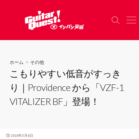
コ
ン
テ
検
メ
ン
索
ニ
ツ
切
ュ
り
ー
へ
替
ス
え
キ
ホーム
>
その他
ッ
こもりやすい低音がすっき
プ
り｜Providence から「VZF-1
VITALIZER BF」登場！
公
2016年3月6日