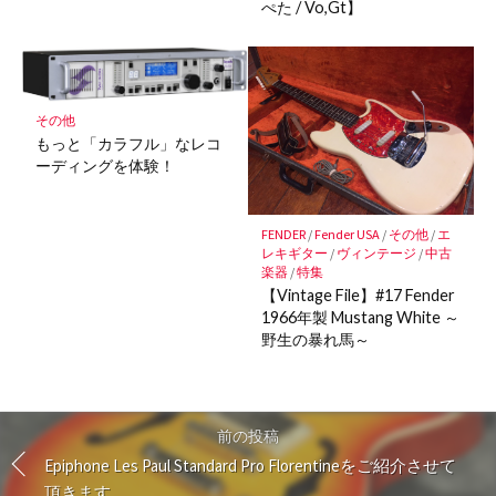
ぺた / Vo,Gt】
その他
もっと「カラフル」なレコ
ーディングを体験！
FENDER
/
Fender USA
/
その他
/
エ
レキギター
/
ヴィンテージ
/
中古
楽器
/
特集
【Vintage File】#17 Fender
1966年製 Mustang White ～
野生の暴れ馬～
前の投稿
Epiphone Les Paul Standard Pro Florentineをご紹介させて
頂きます。