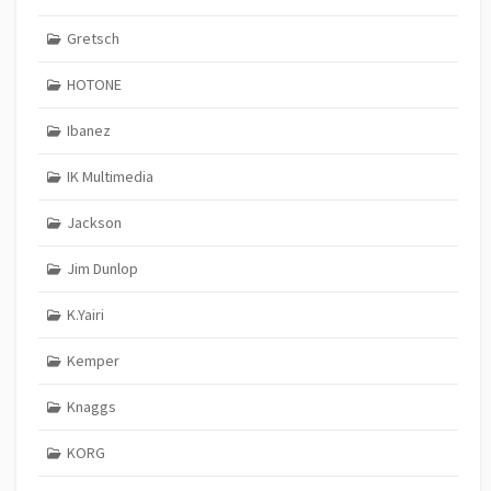
Gretsch
HOTONE
Ibanez
IK Multimedia
Jackson
Jim Dunlop
K.Yairi
Kemper
Knaggs
KORG