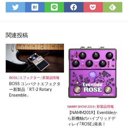
は
Fee
Twitter
LINE
Facebook
Pocket
て
で
で
で
で
に
な
購
シ
シ
シ
保
ブ
読
ェ
ェ
ェ
存
ッ
ア
ア
ア
関連投稿
ク
マ
ー
ク
に
保
BOSS
/
エフェクター
/
新製品情報
存
BOSS コンパクトエフェクタ
ー新製品「RT-2 Rotary
Ensemble」
NAMM SHOW 2019
/
新製品情報
【NAMM2019】Eventideか
ら新機軸のハイブリッドデ
ィレイ｢ROSE｣発表！