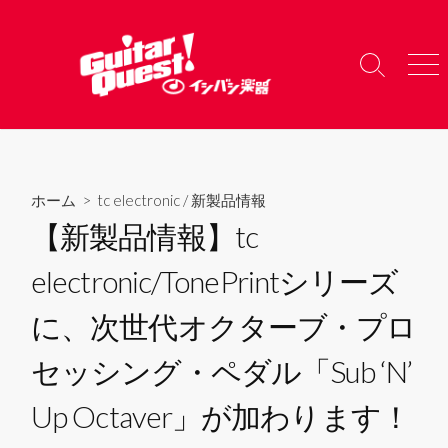
コ
ン
テ
検
メ
ン
索
ニ
ツ
切
ュ
り
ー
へ
替
ス
え
キ
ホーム
>
tc electronic
/
新製品情報
ッ
【新製品情報】tc
プ
electronic/TonePrintシリーズ
に、次世代オクターブ・プロ
セッシング・ペダル「Sub ‘N’
Up Octaver」が加わります！