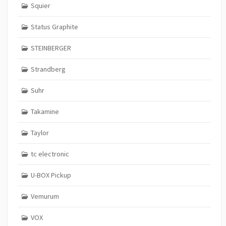
Squier
Status Graphite
STEINBERGER
Strandberg
Suhr
Takamine
Taylor
tc electronic
U-BOX Pickup
Vemurum
VOX