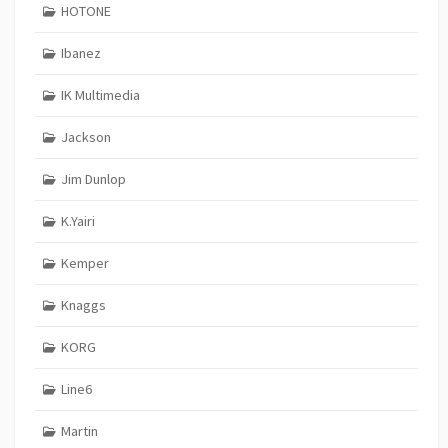
HOTONE
Ibanez
IK Multimedia
Jackson
Jim Dunlop
K.Yairi
Kemper
Knaggs
KORG
Line6
Martin