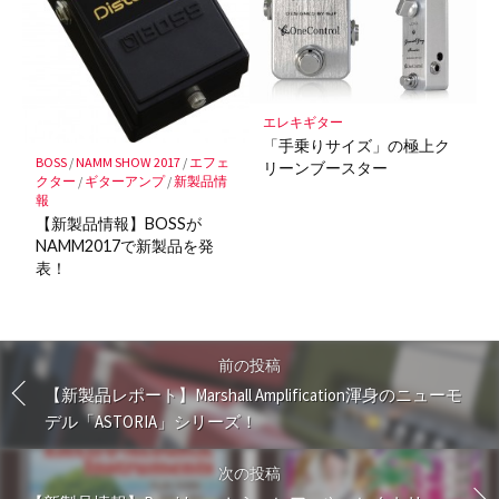
エレキギター
「手乗りサイズ」の極上ク
BOSS
/
NAMM SHOW 2017
/
エフェ
リーンブースター
クター
/
ギターアンプ
/
新製品情
報
【新製品情報】BOSSが
NAMM2017で新製品を発
表！
前の投稿
【新製品レポート】Marshall Amplification渾身のニューモ
デル「ASTORIA」シリーズ！
次の投稿