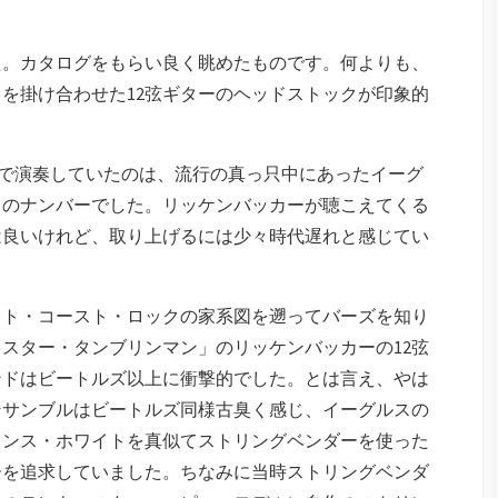
た。カタログをもらい良く眺めたものです。何よりも、
を掛け合わせた12弦ギターのヘッドストックが印象的
好んで演奏していたのは、流行の真っ只中にあったイーグ
クのナンバーでした。リッケンバッカーが聴こえてくる
は良いけれど、取り上げるには少々時代遅れと感じてい
スト・コースト・ロックの家系図を遡ってバーズを知り
スター・タンブリンマン」のリッケンバッカーの12弦
ンドはビートルズ以上に衝撃的でした。とは言え、やは
ンサンブルはビートルズ同様古臭く感じ、イーグルスの
レンス・ホワイトを真似てストリングベンダーを使った
ーを追求していました。ちなみに当時ストリングベンダ