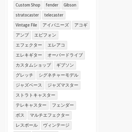
Custom Shop
fender
Gibson
stratocaster
telecaster
Vintage File
アイバニーズ
アコギ
アンプ
エピフォン
エフェクター
エレアコ
エレキギター
オーバードライブ
カスタムショップ
ギブソン
グレッチ
シグネチャーモデル
ジャズベース
ジャズマスター
ストラトキャスター
テレキャスター
フェンダー
ボス
マルチエフェクター
レスポール
ヴィンテージ