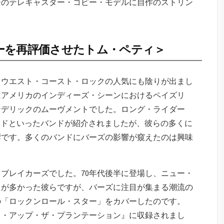
ーのテレキャスター・コピー・モデルに自作のストリン
ーを再評価させたトム・ペティ＞
とウエスト・コースト・ロックの人気にも陰りが出まし
はアメリカのインディーズ・シーンにおけるペイズリ
ケデリックのムーヴメントでした。ロング・ライダー
ードといったバンドが紹介されましたが、彼らの多くに
響です。多くのバンドにバーズの影響が窺えたのは興味
ブレイカーズでした。70年代後半に登場し、ニュー・
とが多かった彼らですが、バーズに注目が集まる潮流の
の「ロックンロール・スター」をカバーしたのです。
ック・アップ・ザ・プランテーション』に収録されまし