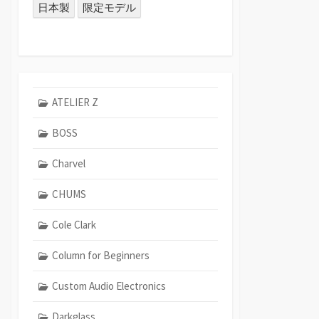
日本製
限定モデル
ATELIER Z
BOSS
Charvel
CHUMS
Cole Clark
Column for Beginners
Custom Audio Electronics
Darkglass