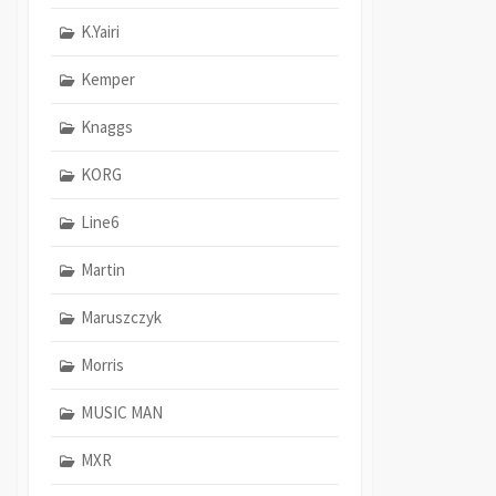
K.Yairi
Kemper
Knaggs
KORG
Line6
Martin
Maruszczyk
Morris
MUSIC MAN
MXR