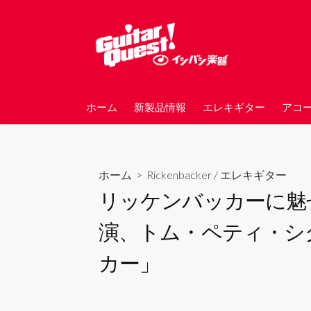
コ
ン
テ
ン
ツ
へ
ホーム
新製品情報
エレキギター
アコ
ス
キ
ッ
プ
ホーム
>
Rickenbacker
/
エレキギター
リッケンバッカーに魅
演、トム・ペティ・シ
カー」