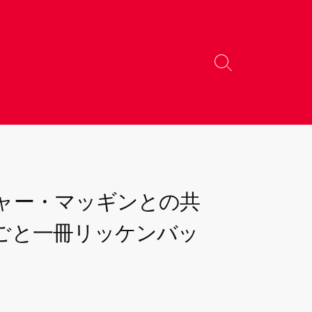
検
索
切
り
替
え
ャー・マッギンとの共
ごと一冊リッケンバッ