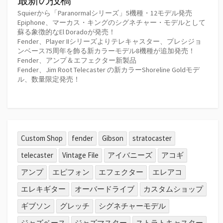
最新の投稿
Squierから「Paranormalシリーズ」5機種・12モデル発売
Epiphone、マーカス・キングのシグネチャー・モデルとして
蘇る象徴的なEl Doradoが発売！
Fender、Player IIシリーズよりテレキャスター、プレシジョ
ンベース75周年を飾る新カラーモデル8機種が追加発売！
Fender、アンプ＆エフェクター新製品
Fender、Jim Root Telecaster の新カラーShoreline Goldモデ
ル、数量限定発売！
Custom Shop
fender
Gibson
stratocaster
telecaster
Vintage File
アイバニーズ
アコギ
アンプ
エピフォン
エフェクター
エレアコ
エレキギター
オーバードライブ
カスタムショップ
ギブソン
グレッチ
シグネチャーモデル
ジャズベース
ジャズマスター
ストラトキャスター