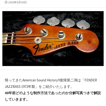
公
2016年6月30日
開
日
帰ってきたAmerican Sound History!!復帰第二弾は「FENDER
JAZZBASS 1972年製」をご紹介いたします。
40年前どのような制作方法であったのか分解写真つきで解説
していきます。