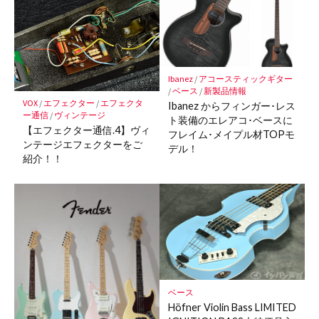
マ
ー
ク
に
保
Ibanez
/
アコースティックギター
存
/
ベース
/
新製品情報
VOX
/
エフェクター
/
エフェクタ
Ibanez からフィンガー･レス
ー通信
/
ヴィンテージ
ト装備のエレアコ･ベースに
【エフェクター通信.4】ヴィ
フレイム･メイプル材TOPモ
ンテージエフェクターをご
デル！
紹介！！
ベース
Höfner Violin Bass LIMITED