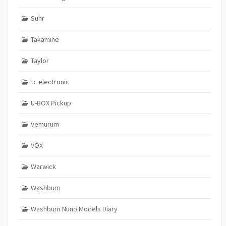
Suhr
Takamine
Taylor
tc electronic
U-BOX Pickup
Vemurum
VOX
Warwick
Washburn
Washburn Nuno Models Diary