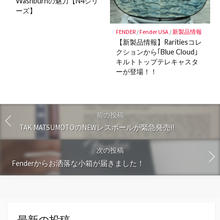
Washburnの魅力【N4シリ
ーズ】
FENDER
/
Fender USA
/
新製品情報
【新製品情報】Raritiesコレ
クションから｢Blue Cloud｣
キルトトップテレキャスタ
ーが登場！！
前の投稿
TAK MATSUMOTOのNEWレスポールが緊急発売!!
次の投稿
Fenderからお洒落な小箱が届きました！