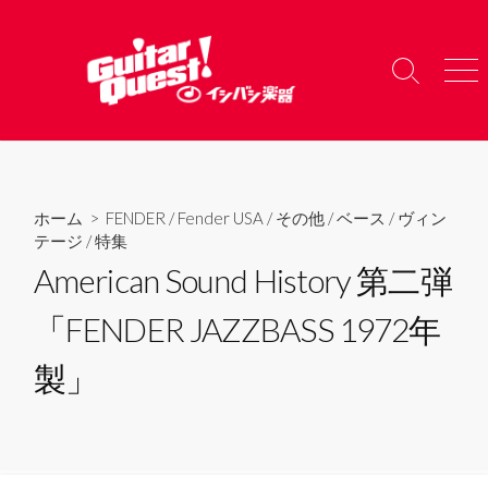
コ
ン
テ
検
メ
ン
索
ニ
ツ
切
ュ
り
ー
へ
替
ス
え
キ
ホーム
>
FENDER
/
Fender USA
/
その他
/
ベース
/
ヴィン
ッ
テージ
/
特集
プ
American Sound History 第二弾
「FENDER JAZZBASS 1972年
製」