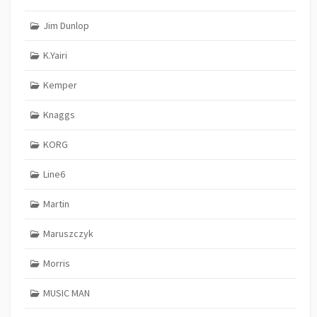
Jim Dunlop
K.Yairi
Kemper
Knaggs
KORG
Line6
Martin
Maruszczyk
Morris
MUSIC MAN