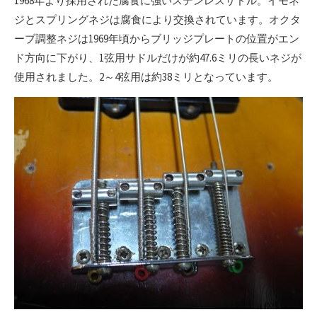
1968年より採用された腐食に強いステンレスサドル。イモネ
ジとスプリングネジは腐食により交換されています。オクタ
ーブ調整ネジは1969年頃からブリッジプレートの位置がエン
ド方向に下がり、1弦用サドルだけが約47.6ミリの長いネジが
使用されました。2～4弦用は約38ミリとなっています。