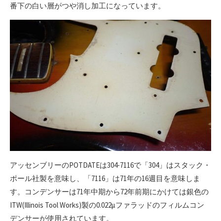
番下の白い層がつや消し加工になっています。
アッセンブリーのPOTDATEは304-7116で「304」はスタック・
ポール社製を意味し、「7116」は71年の16週目を意味しま
す。コンデンサーは71年中期から72年前期にかけては銀色の
ITW(Illinois Tool Works)製の0.022μファラッドのフィルムコン
デンサーが使用されています。