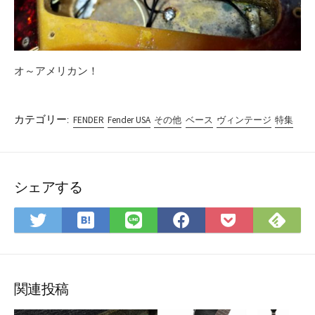
オ～アメリカン！
カテゴリー:
FENDER
Fender USA
その他
ベース
ヴィンテージ
特集
シェアする
は
Fee
Twitter
LINE
Facebook
Pocket
て
で
で
で
で
に
な
購
シ
シ
シ
保
ブ
読
ェ
ェ
ェ
存
ッ
ア
ア
ア
関連投稿
ク