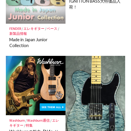
IGNITION BASS大特価品入
荷！
FENDER
/
エレキギター
/
ベース
/
新製品情報
Made in Japan Junior
Collection
Washburn
/
Washburn通信
/
エレ
キギター
/
特集