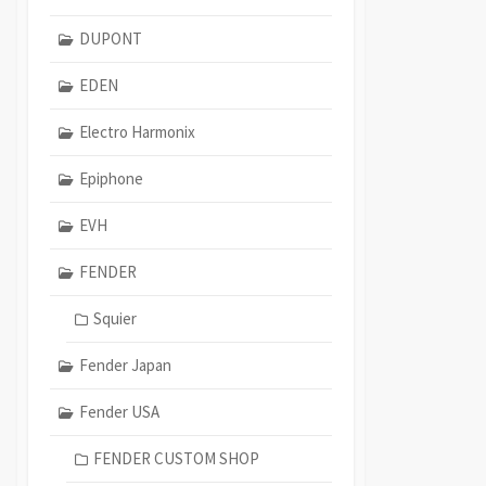
DUPONT
EDEN
Electro Harmonix
Epiphone
EVH
FENDER
Squier
Fender Japan
Fender USA
FENDER CUSTOM SHOP