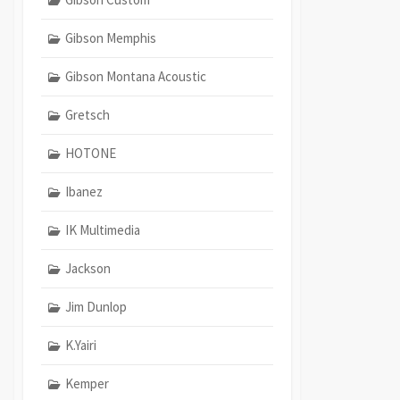
Gibson Memphis
Gibson Montana Acoustic
Gretsch
HOTONE
Ibanez
IK Multimedia
Jackson
Jim Dunlop
K.Yairi
Kemper