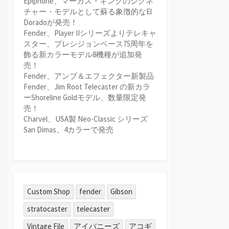
Epiphone、マーカス・キングのシグネ
チャー・モデルとして蘇る象徴的なEl
Doradoが発売！
Fender、Player IIシリーズよりテレキャ
スター、プレシジョンベース75周年を
飾る新カラーモデル8機種が追加発
売！
Fender、アンプ＆エフェクター新製品
Fender、Jim Root Telecaster の新カラ
ーShoreline Goldモデル、数量限定発
売！
Charvel、USA製 Neo-Classic シリーズ
San Dimas、4カラーで発売
Custom Shop
fender
Gibson
stratocaster
telecaster
Vintage File
アイバニーズ
アコギ