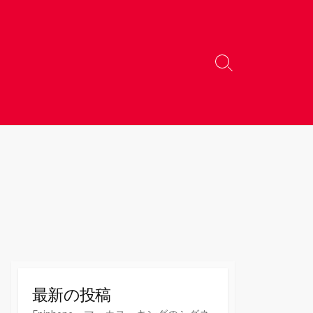
検
索
切
り
替
え
最新の投稿