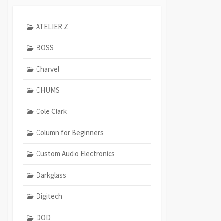
ATELIER Z
BOSS
Charvel
CHUMS
Cole Clark
Column for Beginners
Custom Audio Electronics
Darkglass
Digitech
DOD