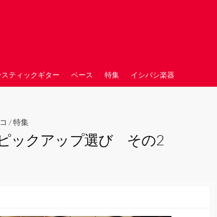
ースティックギター
ベース
特集
イシバシ楽器
コ
/
特集
ピックアップ選び その2