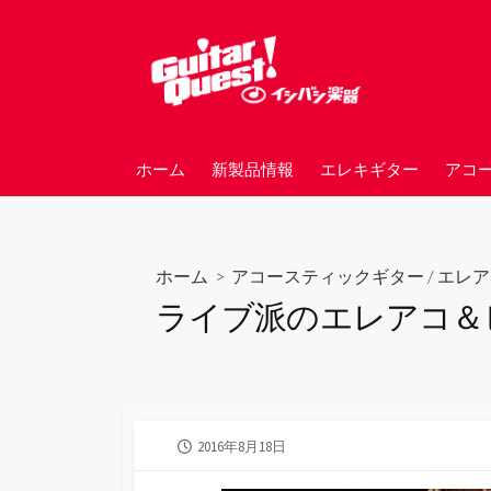
コ
ン
テ
ン
ツ
へ
ホーム
新製品情報
エレキギター
アコ
ス
キ
ッ
プ
ホーム
>
アコースティックギター
/
エレア
ライブ派のエレアコ＆
公
2016年8月18日
開
日