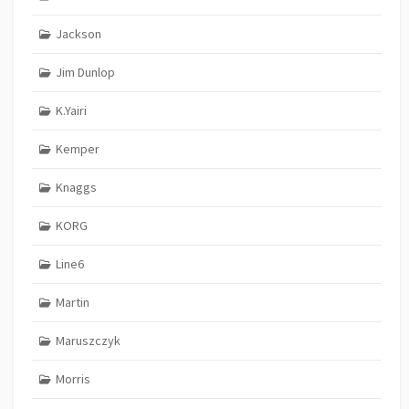
Jackson
Jim Dunlop
K.Yairi
Kemper
Knaggs
KORG
Line6
Martin
Maruszczyk
Morris