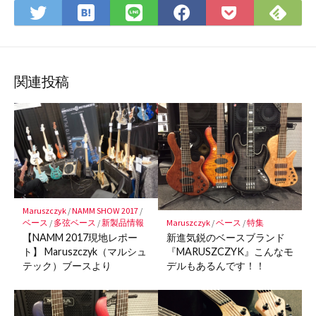
は
Fee
Twitter
LINE
Facebook
Pocket
て
で
で
で
で
に
な
購
シ
シ
シ
保
ブ
読
ェ
ェ
ェ
存
ッ
ア
ア
ア
関連投稿
ク
マ
ー
ク
に
保
存
Maruszczyk
/
NAMM SHOW 2017
/
Maruszczyk
/
ベース
/
特集
ベース
/
多弦ベース
/
新製品情報
新進気鋭のベースブランド
【NAMM 2017現地レポー
『MARUSZCZYK』こんなモ
ト】 Maruszczyk（マルシュ
デルもあるんです！！
テック）ブースより