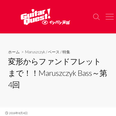
コ
ン
テ
検
メ
ン
索
ニ
ツ
切
ュ
り
ー
へ
替
ス
え
キ
ホーム
>
Maruszczyk
/
ベース
/
特集
ッ
変形からファンドフレット
プ
まで！！Maruszczyk Bass～第
4回
公
2016年8月4日