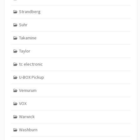
Strandberg
Suhr
Takamine
Taylor
tc electronic
U-BOX Pickup
Vemurum
VOX
Warwick
Washburn