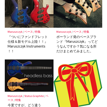
Maruszczyk
/
ベース
/
特集
Maruszczyk
/
ベース
/
特集
ポーランド発のベースブラ
『ついにファンドフレット
ンド『Maruszczyk』ってど
仕様＆新モデル上陸！！』
うなんですか？気になる所
Maruszczyk Instruments
だけまとめてみました。
！！
Maruszczyk
/
Status Graphite
/
ベ
ース
/
特集
今更ですが、どう違う