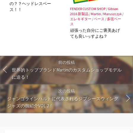
の？？ヘッドレスベー
FENDER CUSTOM SHOP
/
Gibson
ス！！
2016 新製品
/
Martin
/
Maruszczyk
/
エレキギター
/
ベース
/
多弦ベー
ス
頑張った自分にご褒美あげ
ても良いっすよね？
前の投稿
世界的トップブランドMartinのカスタムショップモデル
に迫る！
次の投稿
ジャンゴラインハルトに代表されるジプシースウィング
ジャズの御紹介VOL.2！