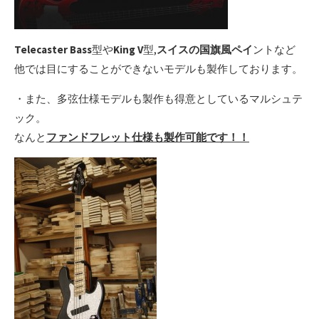
Telecaster Bass
型や
King V
型,
スイスの国旗風ペイ
ントなど
他では目にすることができないモデルも製作しております。
・また、多弦仕様モデルも製作も得意としているマルシュテ
ック。
なんと
ファンドフレット仕様も製作可能です！！