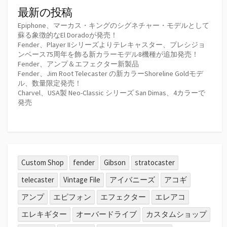
最新の投稿
Epiphone、マーカス・キングのシグネチャー・モデルとして
蘇る象徴的なEl Doradoが発売！
Fender、Player IIシリーズよりテレキャスター、プレシジョ
ンベース75周年を飾る新カラーモデル8機種が追加発売！
Fender、アンプ＆エフェクター新製品
Fender、Jim Root Telecaster の新カラーShoreline Goldモデ
ル、数量限定発売！
Charvel、USA製 Neo-Classic シリーズ San Dimas、4カラーで
発売
Custom Shop
fender
Gibson
stratocaster
telecaster
Vintage File
アイバニーズ
アコギ
アンプ
エピフォン
エフェクター
エレアコ
エレキギター
オーバードライブ
カスタムショップ