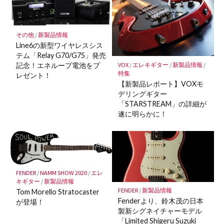
その他
/
新製品情報
Line6の新型ワイヤレスシス
テム「Relay G70/G75」発売
VOX
/
エレキギター
/
新製品情報
/
記念！エネループ電池をプ
特集
レゼント！
【新製品レポート】VOXモ
デリングギター
「STARSTREAM」の詳細が
遂に明らかに！
FENDER
/
NAMM SHOW 2020
/
エレ
キギター
/
新製品情報
FENDER
/
新製品情報
Tom Morello Stratocaster
Fenderより、鈴木茂の日本
が登場！
製新シグネイチャーモデル
「Limited Shigeru Suzuki