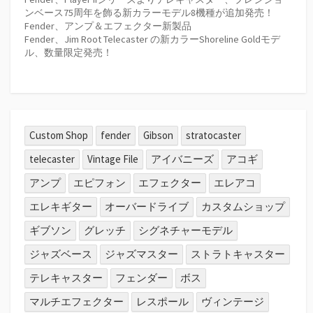
ンベース75周年を飾る新カラーモデル8機種が追加発売！
Fender、アンプ＆エフェクター新製品
Fender、Jim Root Telecaster の新カラーShoreline Goldモデ
ル、数量限定発売！
Custom Shop
fender
Gibson
stratocaster
telecaster
Vintage File
アイバニーズ
アコギ
アンプ
エピフォン
エフェクター
エレアコ
エレキギター
オーバードライブ
カスタムショップ
ギブソン
グレッチ
シグネチャーモデル
ジャズベース
ジャズマスター
ストラトキャスター
テレキャスター
フェンダー
ボス
マルチエフェクター
レスポール
ヴィンテージ