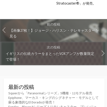
Stratocaster®︎」が発売。
前の投稿
【画像27枚！】ジョージ・ハリスン・テレキャスターを
見る
次の投稿
イギリスの伝統カラーをまとったVOXアンプが数量限定
で登場！
最新の投稿
Squierから「Paranormalシリーズ」5機種・12モデル発売
Epiphone、マーカス・キングのシグネチャー・モデルとして
蘇る象徴的なEl Doradoが発売！
Fender、Player IIシリーズよりテレキャスター、プレシジョ