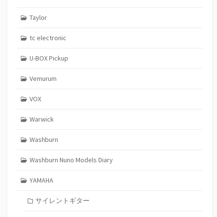
Taylor
tc electronic
U-BOX Pickup
Vemurum
VOX
Warwick
Washburn
Washburn Nuno Models Diary
YAMAHA
サイレントギター