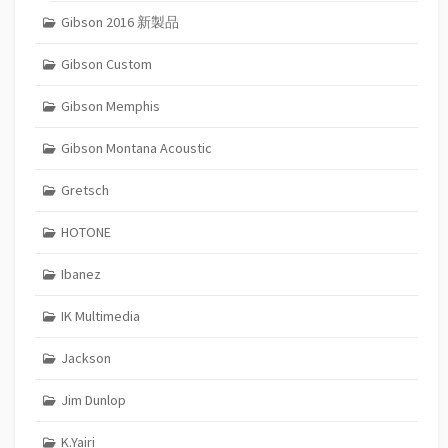
Gibson 2016 新製品
Gibson Custom
Gibson Memphis
Gibson Montana Acoustic
Gretsch
HOTONE
Ibanez
IK Multimedia
Jackson
Jim Dunlop
K.Yairi