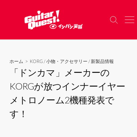
コ
ン
テ
検
メ
ン
索
ニ
ツ
切
ュ
り
ー
へ
替
ス
え
キ
ホーム
>
KORG
/
小物・アクセサリー
/
新製品情報
ッ
「ドンカマ」メーカーの
プ
KORGが放つインナーイヤー
メトロノーム2機種発表で
す！