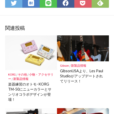
は
Fee
Twitter
LINE
Facebook
Pocket
て
で
で
で
で
に
な
購
シ
シ
シ
保
ブ
読
ェ
ェ
ェ
存
ッ
ア
ア
ア
関連投稿
ク
マ
ー
ク
に
保
Gibson
/
新製品情報
存
GibsonUSAより、Les Paul
KORG
/
その他
/
小物・アクセサリ
Studioがアップデートされ
ー
/
新製品情報
てリリース！
楽器練習のオトモ･KORG
TM-50にニューカラーとサ
ンリオコラボデザインが登
場！