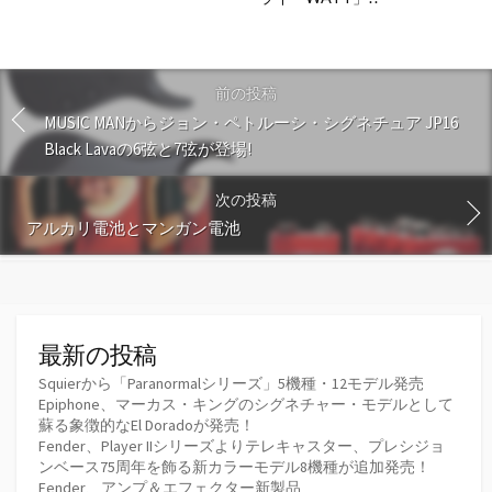
前の投稿
MUSIC MANからジョン・ペトルーシ・シグネチュア JP16
Black Lavaの6弦と7弦が登場!
次の投稿
アルカリ電池とマンガン電池
最新の投稿
Squierから「Paranormalシリーズ」5機種・12モデル発売
Epiphone、マーカス・キングのシグネチャー・モデルとして
蘇る象徴的なEl Doradoが発売！
Fender、Player IIシリーズよりテレキャスター、プレシジョ
ンベース75周年を飾る新カラーモデル8機種が追加発売！
Fender、アンプ＆エフェクター新製品