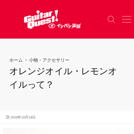
コ
ン
テ
検
メ
ン
索
ニ
ツ
切
ュ
り
ー
へ
替
ス
え
キ
ホーム
>
小物・アクセサリー
ッ
オレンジオイル・レモンオ
プ
イルって？
公
2016年10月14日
開
日