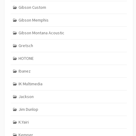
Gibson Custom
Gibson Memphis
Gibson Montana Acoustic
Gretsch
HOTONE
Ibanez
IK Multimedia
Jackson
Jim Dunlop
K.Yairi
Kemper