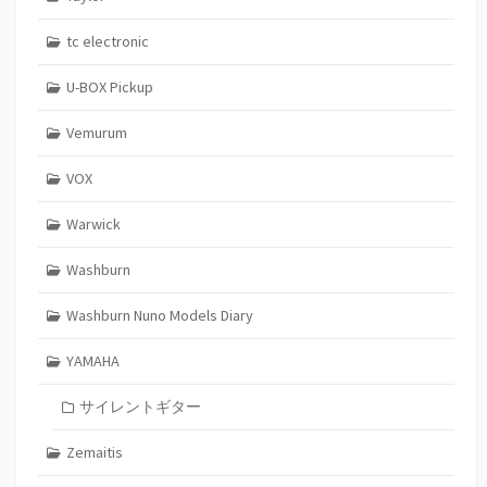
tc electronic
U-BOX Pickup
Vemurum
VOX
Warwick
Washburn
Washburn Nuno Models Diary
YAMAHA
サイレントギター
Zemaitis