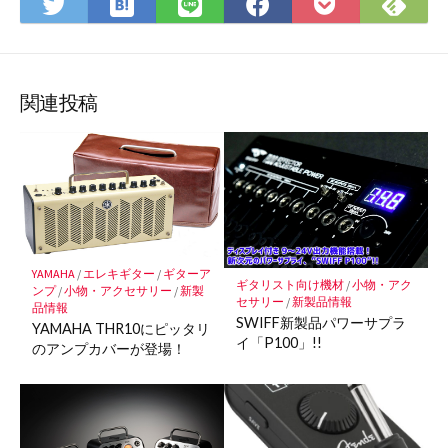
は
Fee
Twitter
LINE
Facebook
Pocket
て
で
で
で
で
に
な
購
シ
シ
シ
保
ブ
読
ェ
ェ
ェ
存
ッ
ア
ア
ア
関連投稿
ク
マ
ー
ク
に
保
存
YAMAHA
/
エレキギター
/
ギターア
ギタリスト向け機材
/
小物・アク
ンプ
/
小物・アクセサリー
/
新製
セサリー
/
新製品情報
品情報
SWIFF新製品パワーサプラ
YAMAHA THR10にピッタリ
イ「P100」!!
のアンプカバーが登場！