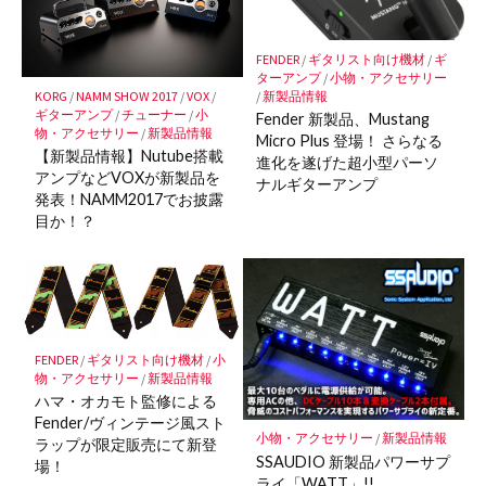
FENDER
/
ギタリスト向け機材
/
ギ
ターアンプ
/
小物・アクセサリー
KORG
/
NAMM SHOW 2017
/
VOX
/
/
新製品情報
ギターアンプ
/
チューナー
/
小
Fender 新製品、Mustang
物・アクセサリー
/
新製品情報
Micro Plus 登場！ さらなる
【新製品情報】Nutube搭載
進化を遂げた超小型パーソ
アンプなどVOXが新製品を
ナルギターアンプ
発表！NAMM2017でお披露
目か！？
FENDER
/
ギタリスト向け機材
/
小
物・アクセサリー
/
新製品情報
ハマ・オカモト監修による
Fender/ヴィンテージ風スト
小物・アクセサリー
/
新製品情報
ラップが限定販売にて新登
SSAUDIO 新製品パワーサプ
場！
ライ「WATT」!!