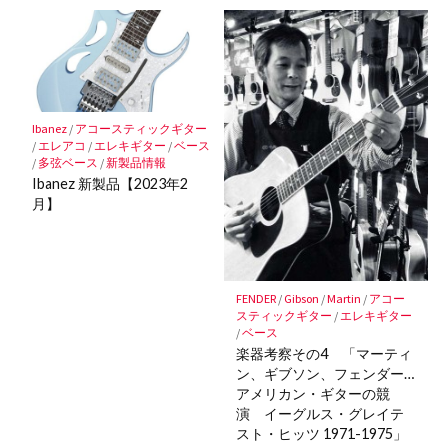
Ibanez
/
アコースティックギター
/
エレアコ
/
エレキギター
/
ベース
/
多弦ベース
/
新製品情報
Ibanez 新製品【2023年2
月】
FENDER
/
Gibson
/
Martin
/
アコー
スティックギター
/
エレキギター
/
ベース
楽器考察その4 「マーティ
ン、ギブソン、フェンダー…
アメリカン・ギターの競
演 イーグルス・グレイテ
スト・ヒッツ 1971-1975」