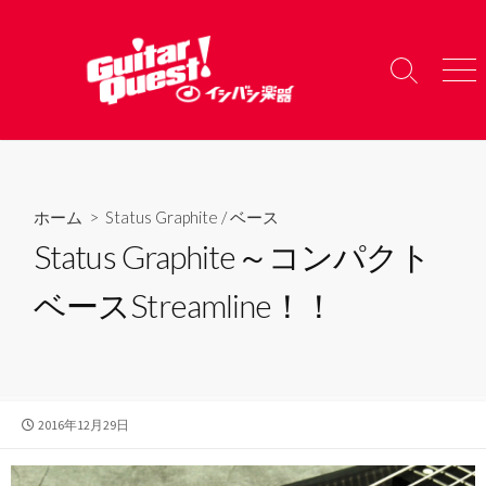
コ
ン
テ
検
メ
ン
索
ニ
ツ
切
ュ
り
ー
へ
替
ス
え
キ
ホーム
>
Status Graphite
/
ベース
ッ
Status Graphite～コンパクト
プ
ベースStreamline！！
公
2016年12月29日
開
日