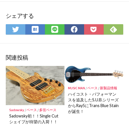
シェアする
は
Fee
Twitter
LINE
Facebook
Pocket
て
で
で
で
で
に
な
購
シ
シ
シ
保
ブ
読
ェ
ェ
ェ
存
ッ
ア
ア
ア
関連投稿
ク
マ
ー
ク
MUSIC MAN
/
ベース
/
新製品情報
に
ハイコスト・パフォーマン
保
スを追及したS.U.B.シリーズ
存
からRay5にTrans Blue Stain
Sadowsky
/
ベース
/
多弦ベース
が誕生！
Sadowsky初！！Single Cut
シェイプが待望の入荷！！