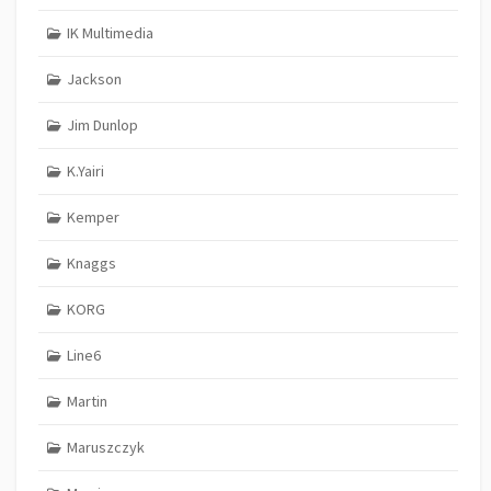
IK Multimedia
Jackson
Jim Dunlop
K.Yairi
Kemper
Knaggs
KORG
Line6
Martin
Maruszczyk