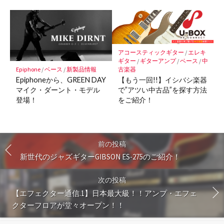
アコースティックギター
/
エレキ
ギター
/
ギターアンプ
/
ベース
/
中
Epiphone
/
ベース
/
新製品情報
古楽器
Epiphoneから、GREEN DAY
【もう一回!!】イシバシ楽器
マイク・ダーント・モデル
で”アツい中古品”を探す方法
登場！
をご紹介！
前の投稿
新世代のジャズギターGIBSON ES-275のご紹介！
次の投稿
【エフェクター通信.1】日本最大級！！アンプ・エフェ
クターフロアが堂々オープン！！