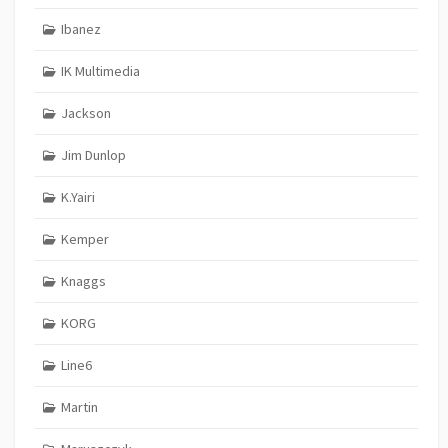
Ibanez
IK Multimedia
Jackson
Jim Dunlop
K.Yairi
Kemper
Knaggs
KORG
Line6
Martin