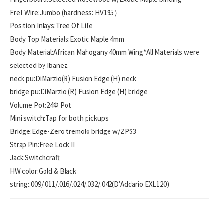
Fret Wire:Jumbo (hardness: HV195）
Position Inlays:Tree Of Life
Body Top Materials:Exotic Maple 4mm
Body Material:African Mahogany 40mm Wing*All Materials were
selected by Ibanez.
neck pu:DiMarzio(R) Fusion Edge (H) neck
bridge pu:DiMarzio (R) Fusion Edge (H) bridge
Volume Pot:24Φ Pot
Mini switch:Tap for both pickups
Bridge:Edge-Zero tremolo bridge w/ZPS3
Strap Pin:Free Lock II
Jack:Switchcraft
HW color:Gold & Black
string:.009/.011/.016/.024/.032/.042(D’Addario EXL120)