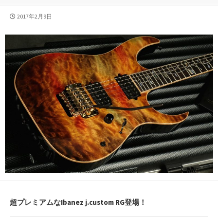
公
2017年2月9日
開
日
超プレミアムなIbanez j.custom RG登場！