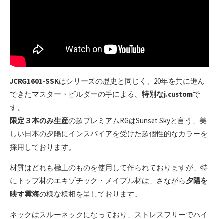
JCRG1601-SSK
はシリーズの歴史と同じく、20年を共に進ん
できたマスター・ビルダーの手による、
特別なj.custom
で
す。
限定３本のみ生産
の超プレミアムRGはSunset Skyと言う、美
しい日本の夕陽にインスパイアを受けた超個性的なカラーを
採用しております。
材質はどれも極上のものを使用して作られておりますが、特
にトップ材のエキゾチック・メイプル材は、さながら
夕陽を
映す雲海
の様な様相を呈しております。
ネックはスルーネックになっており、ストレスフリーでハイ