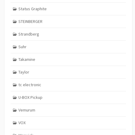
Status Graphite
STEINBERGER
Strandberg
Suhr
Takamine
Taylor
tc electronic
U-BOX Pickup
Vemurum
VOX