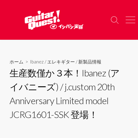
コ
ン
テ
検
メ
ン
索
ニ
ツ
切
ュ
り
ー
へ
替
ス
え
キ
ホーム
>
Ibanez
/
エレキギター
/
新製品情報
ッ
生産数僅か３本！Ibanez (ア
プ
イバニーズ) / j.custom 20th
Anniversary Limited model
JCRG1601-SSK 登場！