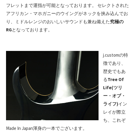
フレットまで運指が可能となっております。 セレクトされた
アフリカン・マホガニーのウイングがネックを挟み込んでお
り、ミドルレンジのおいしいサウンドも兼ね備えた
究極の
RG
となっております。
j.customの特
徴であり、
歴史でもあ
る
Tree Of
Life(ツリ
ー・オブ・
ライフ)
イン
レイが際立
ち、これぞ
Made In Japan渾身の一本でございます。