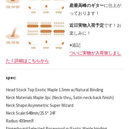
産最高峰のギター
に仕上が
っております！
近日実物入荷予定
です！お
楽しみに！
※追記
ついに実物が入荷致しまし
た！詳細はこちらから
spec:
Head Stock Top:Exotic Maple 1.5mm w/Natural Binding
Neck Materials:Maple 3pc (Neck-thru, Satin neck-back finish)
Neck Shape:Asymmetric Super Wizard
Neck Scale:648mm/25.5“ 24F
Radius:430mmR
Fingerboard:Selected Rosewood w/Exotic Maple binding