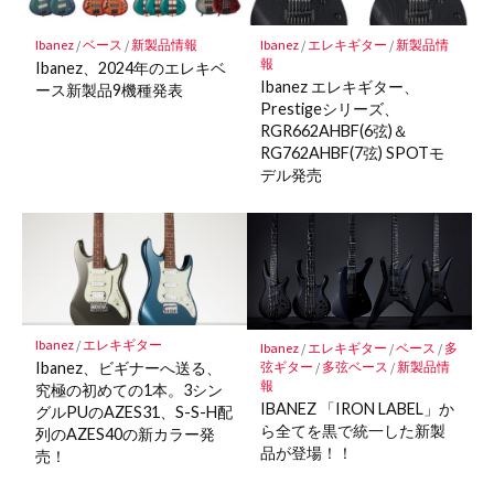
に
保
Ibanez
/
ベース
/
新製品情報
Ibanez
/
エレキギター
/
新製品情
存
報
Ibanez、2024年のエレキベ
Ibanez エレキギター、
ース新製品9機種発表
Prestigeシリーズ、
RGR662AHBF(6弦)＆
RG762AHBF(7弦) SPOTモ
デル発売
Ibanez
/
エレキギター
Ibanez
/
エレキギター
/
ベース
/
多
Ibanez、ビギナーへ送る、
弦ギター
/
多弦ベース
/
新製品情
報
究極の初めての1本。3シン
IBANEZ 「IRON LABEL」か
グルPUのAZES31、S-S-H配
ら全てを黒で統一した新製
列のAZES40の新カラー発
品が登場！！
売！