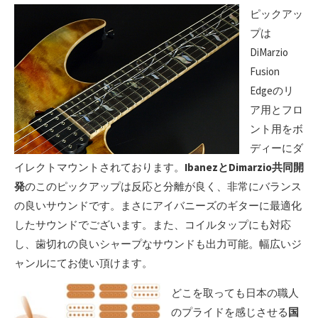
ピックアッ
プは
DiMarzio
Fusion
Edgeのリ
ア用とフロ
ント用をボ
ディーにダ
イレクトマウントされております。
IbanezとDimarzio共同開
発
のこのピックアップは反応と分離が良く、非常にバランス
の良いサウンドです。まさにアイバニーズのギターに最適化
したサウンドでございます。また、コイルタップにも対応
し、歯切れの良いシャープなサウンドも出力可能。幅広いジ
ャンルにてお使い頂けます。
どこを取っても日本の職人
のプライドを感じさせる
国