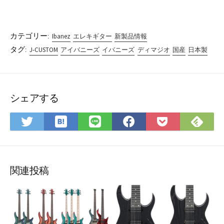
カテゴリー:
Ibanez
エレキギター
新製品情報
タグ:
J-CUSTOM
アイバニーズ
イバニーズ
ディマジオ
国産
日本製
シェアする
は
Fee
Twitter
LINE
Facebook
Pocket
て
で
で
で
で
に
な
購
シ
シ
シ
保
ブ
読
ェ
ェ
ェ
存
ッ
ア
ア
ア
関連投稿
ク
マ
ー
ク