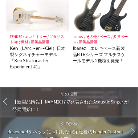
FENDER
/
エレキギター
/
ギタリス
Ibanez
/
その他
/
ベース
/
多弦ベー
ト向け機材
/
新製品情報
ス
/
新製品情報
Ken（L’Arc〜en〜Ciel）日本
Ibanez、エレキベース新製
製シグネイチャーモデル
品BTBシリーズ マルチスケ
『Ken Stratocaster
ールモデル 2機種を発売！
Experiment #1』
前の投稿
【新製品情報】NAMM2017で発表されたAcoustic Singer が
発売開始に！
次の投稿
Rosewoodをネックに採用した限定仕様のFender Custom