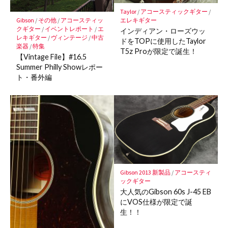
Taylor
/
アコースティックギター
/
Gibson
/
その他
/
アコースティッ
エレキギター
クギター
/
イベントレポート
/
エ
インディアン・ローズウッ
レキギター
/
ヴィンテージ
/
中古
ドをTOPに使用したTaylor
楽器
/
特集
T5z Proが限定で誕生！
【Vintage File】#16.5
Summer Philly Showレポー
ト・番外編
Gibson 2013 新製品
/
アコースティ
ックギター
大人気のGibson 60s J-45 EB
にVOS仕様が限定で誕
生！！