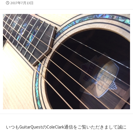
公
2017年7月13日
開
日
いつもGuitarQuestのColeClark通信をご覧いただきまして誠に