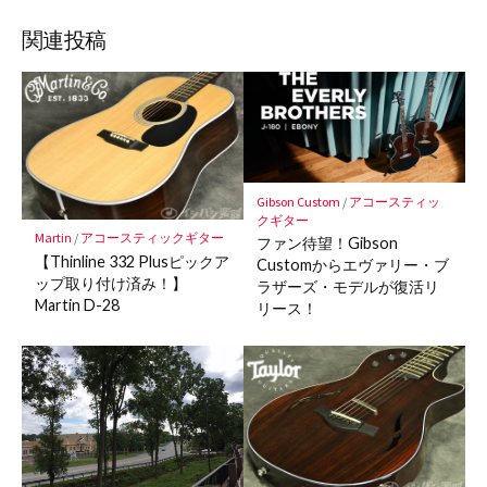
ブ
読
ェ
ェ
ェ
存
ッ
ア
ア
ア
関連投稿
ク
マ
ー
ク
に
保
Gibson Custom
/
アコースティッ
存
クギター
Martin
/
アコースティックギター
ファン待望！Gibson
【Thinline 332 Plusピックア
Customからエヴァリー・ブ
ップ取り付け済み！】
ラザーズ・モデルが復活リ
Martin D-28
リース！