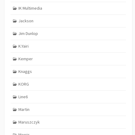
IK Multimedia
Jackson
Jim Dunlop
K.Yairi
Kemper
Knaggs
KORG
Line6
Martin
Maruszczyk
Morris