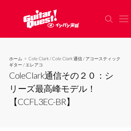
コ
ン
テ
検
メ
ン
索
ニ
ツ
切
ュ
り
ー
へ
替
ス
え
キ
ホーム
>
Cole Clark
/
Cole Clark 通信
/
アコースティック
ッ
ギター
/
エレアコ
プ
ColeClark通信その２０：シ
リーズ最高峰モデル！
【CCFL3EC-BR】