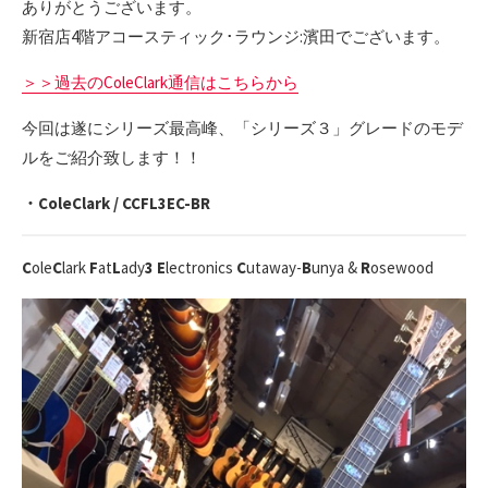
ありがとうございます。
新宿店4階アコースティック･ラウンジ:濱田でございます。
＞＞過去のColeClark通信はこちらから
今回は遂にシリーズ最高峰、「シリーズ３」グレードのモデ
ルをご紹介致します！！
・ColeClark / CCFL3EC-BR
C
ole
C
lark
F
at
L
ady
3
E
lectronics
C
utaway-
B
unya &
R
osewood