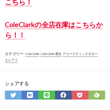
こちら！
ColeClarkの全店在庫はこちらか
ら！！
カテゴリー:
Cole Clark
Cole Clark 通信
アコースティックギター
エレアコ
シェアする
は
Fee
Twitter
LINE
Facebook
Pocket
て
で
で
で
で
に
な
購
シ
シ
シ
保