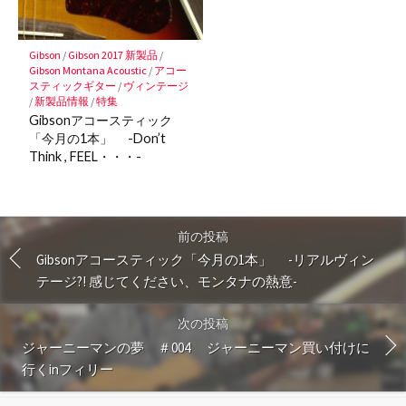
Gibson
/
Gibson 2017 新製品
/
Gibson Montana Acoustic
/
アコー
スティックギター
/
ヴィンテージ
/
新製品情報
/
特集
Gibsonアコースティック
「今月の1本」 -Don’t
Think , FEEL・・・-
前の投稿
Gibsonアコースティック「今月の1本」 -リアルヴィン
テージ?! 感じてください、モンタナの熱意-
次の投稿
ジャーニーマンの夢 ＃004 ジャーニーマン買い付けに
行くinフィリー