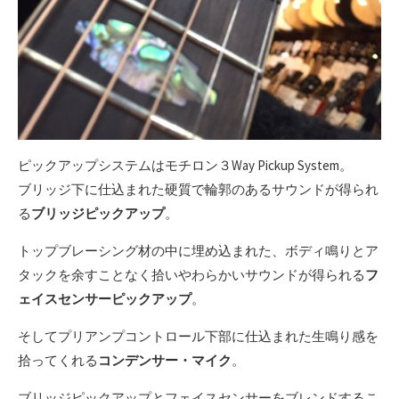
ピックアップシステムはモチロン３Way Pickup System。
ブリッジ下に仕込まれた硬質で輪郭のあるサウンドが得られ
る
ブリッジピックアップ
。
トップブレーシング材の中に埋め込まれた、ボディ鳴りとア
タックを余すことなく拾いやわらかいサウンドが得られる
フ
ェイスセンサーピックアップ
。
そしてプリアンプコントロール下部に仕込まれた生鳴り感を
拾ってくれる
コンデンサー・マイク
。
ブリッジピックアップとフェイスセンサーをブレンドするこ