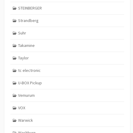
STEINBERGER
Strandberg
Suhr
Takamine
Taylor
tc electronic
U-BOX Pickup
Vemurum
VOX
Warwick
Washburn