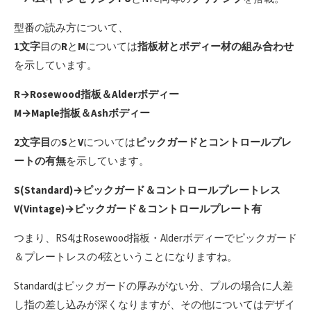
型番の読み方について、
1文字
目の
R
と
M
については
指板材とボディー材の組み合わせ
を示しています。
R→Rosewood指板＆Alderボディー
M→Maple指板＆Ashボディー
2文字目
の
S
と
V
については
ピックガードとコントロールプレ
ートの有無
を示しています。
S(Standard)→ピックガード＆コントロールプレートレス
V(Vintage)→ピックガード＆コントロールプレート有
つまり、RS4はRosewood指板・Alderボディーでピックガード
＆プレートレスの4弦ということになりますね。
Standardはピックガードの厚みがない分、プルの場合に人差
し指の差し込みが深くなりますが、その他についてはデザイ