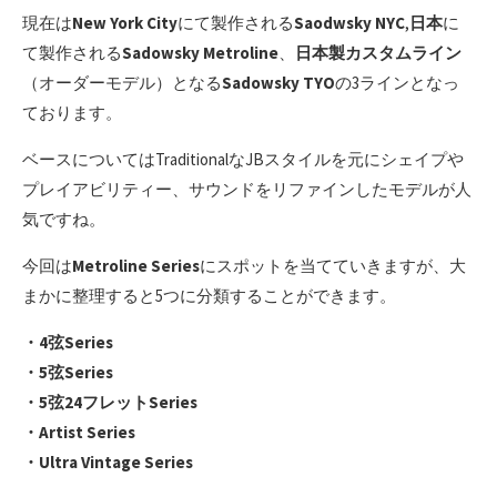
現在は
New York City
にて製作される
Saodwsky NYC
,
日本
に
て製作される
Sadowsky Metroline
、
日本製カスタムライン
（オーダーモデル）となる
Sadowsky TYO
の3ラインとなっ
ております。
ベースについてはTraditionalなJBスタイルを元にシェイプや
プレイアビリティー、サウンドをリファインしたモデルが人
気ですね。
今回は
Metroline Series
にスポットを当てていきますが、大
まかに整理すると5つに分類することができます。
・4弦Series
・5弦Series
・5弦24フレットSeries
・Artist Series
・Ultra Vintage Series