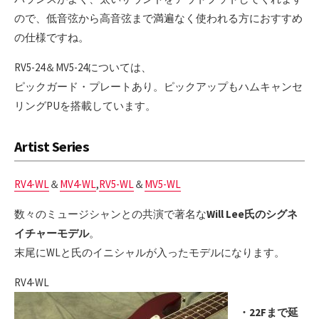
ので、低音弦から高音弦まで満遍なく使われる方におすすめ
の仕様ですね。
RV5-24＆MV5-24については、
ピックガード・プレートあり。ピックアップもハムキャンセ
リングPUを搭載しています。
Artist Series
RV4-WL
＆
MV4-WL
,
RV5-WL
＆
MV5-WL
数々のミュージシャンとの共演で著名な
Will Lee氏のシグネ
イチャーモデル
。
末尾にWLと氏のイニシャルが入ったモデルになります。
RV4-WL
・22Fまで延