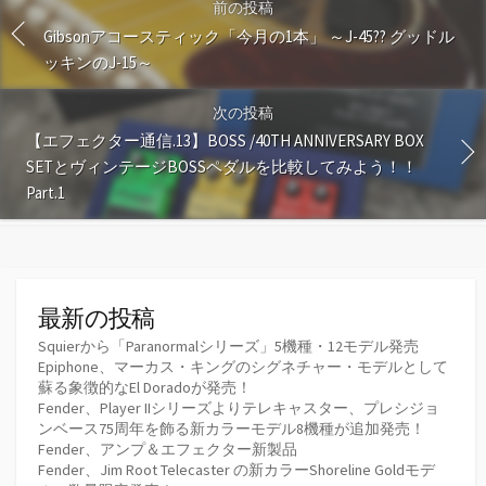
前の投稿
Gibsonアコースティック「今月の1本」 ～J-45?? グッドル
ッキンのJ-15～
次の投稿
【エフェクター通信.13】BOSS /40TH ANNIVERSARY BOX
SETとヴィンテージBOSSペダルを比較してみよう！！
Part.1
最新の投稿
Squierから「Paranormalシリーズ」5機種・12モデル発売
Epiphone、マーカス・キングのシグネチャー・モデルとして
蘇る象徴的なEl Doradoが発売！
Fender、Player IIシリーズよりテレキャスター、プレシジョ
ンベース75周年を飾る新カラーモデル8機種が追加発売！
Fender、アンプ＆エフェクター新製品
Fender、Jim Root Telecaster の新カラーShoreline Goldモデ