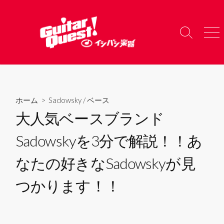
コ
ン
テ
検
メ
ン
索
ニ
ツ
切
ュ
り
ー
へ
替
ス
え
キ
ホーム
>
Sadowsky
/
ベース
ッ
大人気ベースブランド
プ
Sadowskyを3分で解説！！あ
なたの好きなSadowskyが見
つかります！！