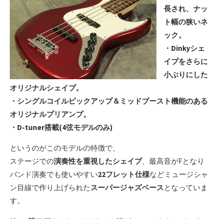
長され、ナッ
ト幅の狭いネ
ック。
・Dinkyシェ
イプをさらに
小ぶりにした
オリジナルシェイプ。
・シングルコイルピックアップ＆ミッドブースト機能のある
オリジナルプリアンプ。
・D-tuner搭載(4弦モデルのみ)
というのがこのモデルの特徴で、
ステージでの
演奏性を重視したシェイプ
、最高音がFとなり
バンド演奏でも使いやすい
22フレット仕様
などミュージシャ
ン目線で作り上げられた
スーパージャズベース
となっていま
す。