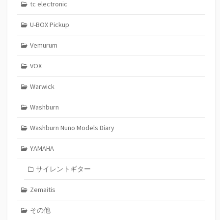
tc electronic
U-BOX Pickup
Vemurum
VOX
Warwick
Washburn
Washburn Nuno Models Diary
YAMAHA
サイレントギター
Zemaitis
その他