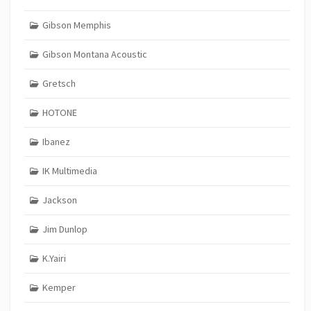
Gibson Memphis
Gibson Montana Acoustic
Gretsch
HOTONE
Ibanez
IK Multimedia
Jackson
Jim Dunlop
K.Yairi
Kemper