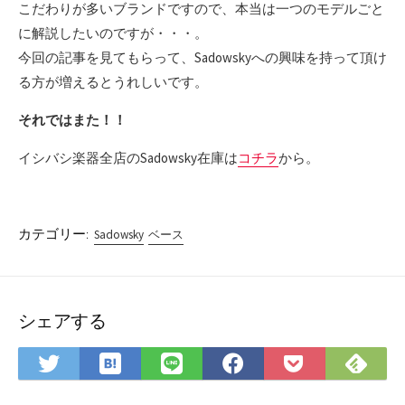
こだわりが多いブランドですので、本当は一つのモデルごと
に解説したいのですが・・・。
今回の記事を見てもらって、Sadowskyへの興味を持って頂け
る方が増えるとうれしいです。
それではまた！！
イシバシ楽器全店のSadowsky在庫は
コチラ
から。
カテゴリー:
Sadowsky
ベース
シェアする
は
Fee
Twitter
LINE
Facebook
Pocket
て
で
で
で
で
に