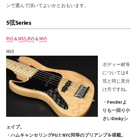
ンで選んで頂いてよいかとおもいます。
5弦Series
RS5
＆
MS5
,
RV5
＆
MV5
MV5
ボディー材等
については4
弦と同じ見分
け方ですね。
・Fenderよ
りも一回り小
さいDinkyシ
ェイプ。
・ハムキャンセリングPUとNYC同等のプリアンプを搭載。