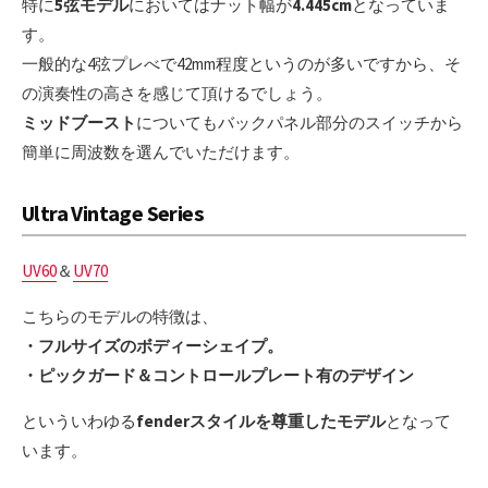
特に
5弦モデル
においてはナット幅が
4.445cm
となっていま
す。
一般的な4弦プレべで42mm程度というのが多いですから、そ
の演奏性の高さを感じて頂けるでしょう。
ミッドブースト
についてもバックパネル部分のスイッチから
簡単に周波数を選んでいただけます。
Ultra Vintage Series
UV60
＆
UV70
こちらのモデルの特徴は、
・フルサイズのボディーシェイプ。
・ピックガード＆コントロールプレート有のデザイン
といういわゆる
fenderスタイルを尊重したモデル
となって
います。