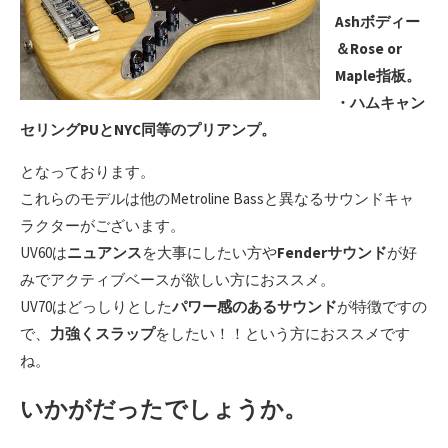
Ashボディー
＆Rose or
Maple指板。
・ハムキャン
セリングPUとNYC同等のプリアンプ。
となっております。
これらのモデルは他のMetroline Bassと異なるサウンドキャ
ラクターがございます。
UV60は
ニュアンス
を大事にしたい方や
Fenderサウンド
が好
みでアクティブベースが欲しい方におススメ。
UV70はどっしりとした
パワー感のあるサウンド
が特徴ですの
で、
力強くスラップ
をしたい！！という方におススメです
ね。
いかがだったでしょうか。