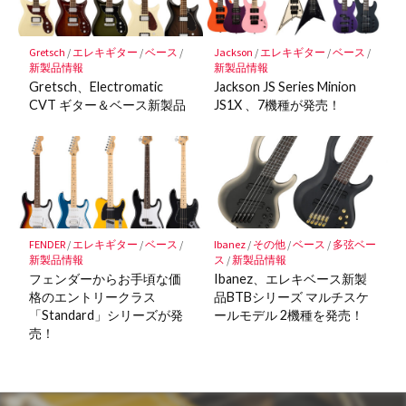
Gretsch
/
エレキギター
/
ベース
/
Jackson
/
エレキギター
/
ベース
/
新製品情報
新製品情報
Gretsch、Electromatic
Jackson JS Series Minion
CVT ギター＆ベース新製品
JS1X 、7機種が発売！
FENDER
/
エレキギター
/
ベース
/
Ibanez
/
その他
/
ベース
/
多弦ベー
新製品情報
ス
/
新製品情報
フェンダーからお手頃な価
Ibanez、エレキベース新製
格のエントリークラス
品BTBシリーズ マルチスケ
「Standard」シリーズが発
ールモデル 2機種を発売！
売！