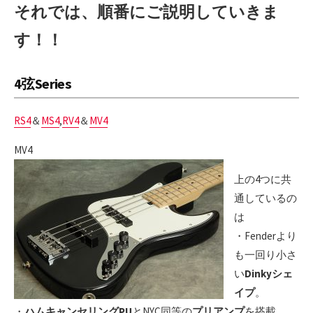
それでは、順番にご説明していきま
す！！
4弦Series
RS4
＆
MS4
,
RV4
＆
MV4
MV4
上の4つに共
通しているの
は
・Fenderより
も一回り小さ
い
Dinkyシェ
イプ
。
・
ハムキャンセリングPU
とNYC同等の
プリアンプ
を搭載。