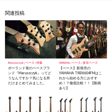
な
購
シ
シ
シ
保
ブ
読
ェ
ェ
ェ
存
ッ
ア
ア
ア
関連投稿
ク
マ
ー
ク
に
保
存
Maruszczyk
/
ベース
/
特集
YAMAHA
/
ベース
/
多弦ベース
ポーランド発のベースブラ
【ベース】新発売の
ンド『Maruszczyk』ってど
YAMAHA TRBX604FMはこ
うなんですか？気になる所
れから始める方におすす
だけまとめてみました。
め！？徹底比較！！【動画
あり】