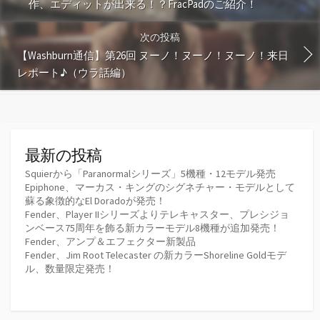
作、エディットが出来る！？FracPadのご紹介！
次の投稿
【Washburn通信】第26回 ヌーノ！ヌーノ！ヌーノ！来日
レポート♪（ウラ話編）
最新の投稿
Squierから「Paranormalシリーズ」5機種・12モデル発売
Epiphone、マーカス・キングのシグネチャー・モデルとして
蘇る象徴的なEl Doradoが発売！
Fender、Player IIシリーズよりテレキャスター、プレシジョ
ンベース75周年を飾る新カラーモデル8機種が追加発売！
Fender、アンプ＆エフェクター新製品
Fender、Jim Root Telecaster の新カラーShoreline Goldモデ
ル、数量限定発売！