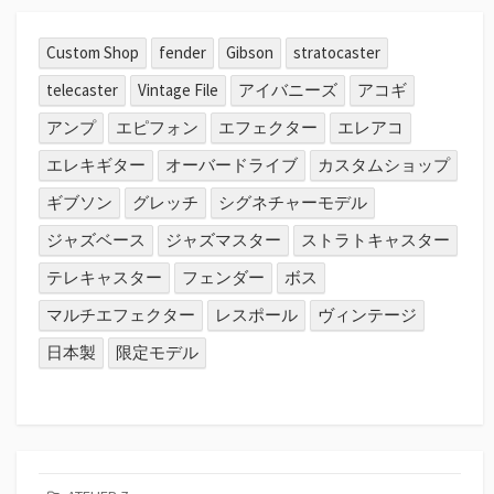
Custom Shop
fender
Gibson
stratocaster
telecaster
Vintage File
アイバニーズ
アコギ
アンプ
エピフォン
エフェクター
エレアコ
エレキギター
オーバードライブ
カスタムショップ
ギブソン
グレッチ
シグネチャーモデル
ジャズベース
ジャズマスター
ストラトキャスター
テレキャスター
フェンダー
ボス
マルチエフェクター
レスポール
ヴィンテージ
日本製
限定モデル