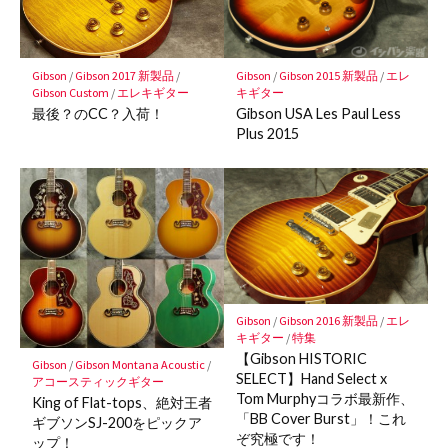
に
保
存
Gibson
/
Gibson 2017 新製品
/
Gibson
/
Gibson 2015 新製品
/
エレ
Gibson Custom
/
エレキギター
キギター
最後？のCC？入荷！
Gibson USA Les Paul Less
Plus 2015
Gibson
/
Gibson 2016 新製品
/
エレ
キギター
/
特集
【Gibson HISTORIC
Gibson
/
Gibson Montana Acoustic
/
SELECT】Hand Select x
アコースティックギター
Tom Murphyコラボ最新作、
King of Flat-tops、絶対王者
「BB Cover Burst」！これ
ギブソンSJ-200をピックア
ぞ究極です！
ップ！