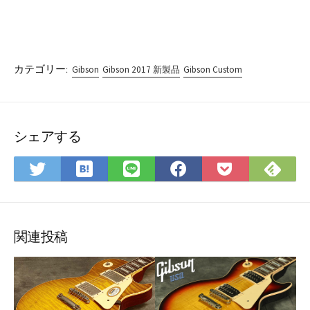
カテゴリー:
Gibson
Gibson 2017 新製品
Gibson Custom
シェアする
は
Fee
Twitter
LINE
Facebook
Pocket
て
で
で
で
で
に
な
購
シ
シ
シ
保
ブ
読
ェ
ェ
ェ
存
ッ
ア
ア
ア
関連投稿
ク
マ
ー
ク