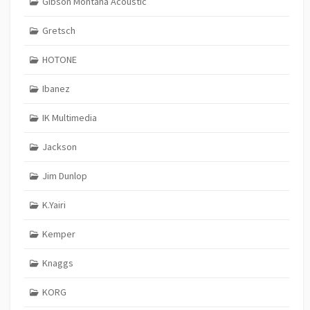
Gibson Montana Acoustic
Gretsch
HOTONE
Ibanez
IK Multimedia
Jackson
Jim Dunlop
K.Yairi
Kemper
Knaggs
KORG