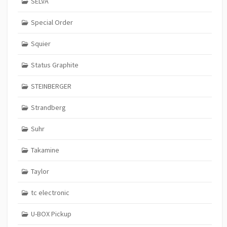
SELVA
Special Order
Squier
Status Graphite
STEINBERGER
Strandberg
Suhr
Takamine
Taylor
tc electronic
U-BOX Pickup