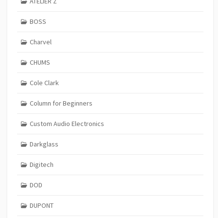
ATELIER Z
BOSS
Charvel
CHUMS
Cole Clark
Column for Beginners
Custom Audio Electronics
Darkglass
Digitech
DOD
DUPONT