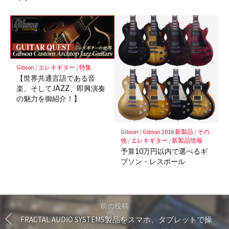
Gibson
/
エレキギター
/
特集
【世界共通言語である音
楽、そしてJAZZ、即興演奏
の魅力を御紹介！】
Gibson
/
Gibson 2016 新製品
/
その
他
/
エレキギター
/
新製品情報
予算10万円以内で選べるギ
ブソン・レスポール
前の投稿
FRACTAL AUDIO SYSTEMS製品をスマホ、タブレットで操