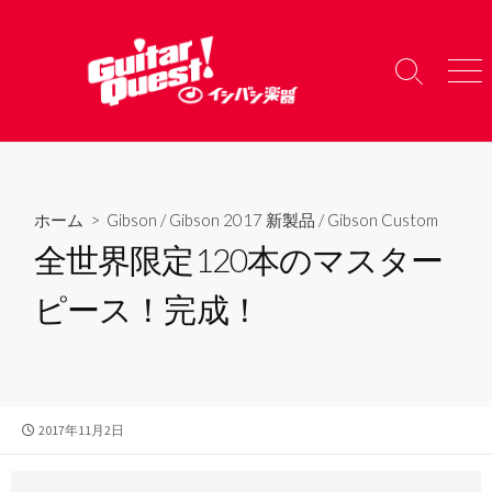
コ
ン
テ
検
メ
ン
索
ニ
ツ
切
ュ
り
ー
へ
替
ス
え
キ
ホーム
>
Gibson
/
Gibson 2017 新製品
/
Gibson Custom
ッ
全世界限定120本のマスター
プ
ピース！完成！
公
2017年11月2日
開
日