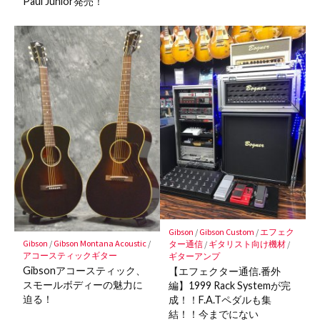
Paul Junior発売！
Gibson
/
Gibson Custom
/
エフェク
Gibson
/
Gibson Montana Acoustic
/
ター通信
/
ギタリスト向け機材
/
アコースティックギター
ギターアンプ
Gibsonアコースティック、
【エフェクター通信.番外
スモールボディーの魅力に
編】1999 Rack Systemが完
迫る！
成！！F.A.Tペダルも集
結！！今までにない