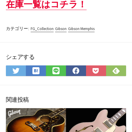
在庫一覧はコチラ！
カテゴリー:
FG_Collection
Gibson
Gibson Memphis
シェアする
は
Fee
Twitter
LINE
Facebook
Pocket
て
で
で
で
で
に
な
購
シ
シ
シ
保
ブ
読
ェ
ェ
ェ
存
ッ
ア
ア
ア
関連投稿
ク
マ
ー
ク