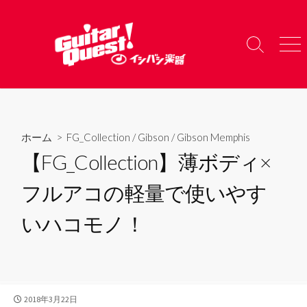
コ
ン
テ
検
メ
ン
索
ニ
ツ
切
ュ
り
ー
へ
替
ス
え
キ
ホーム
>
FG_Collection
/
Gibson
/
Gibson Memphis
ッ
【FG_Collection】薄ボディ×
プ
フルアコの軽量で使いやす
いハコモノ！
公
2018年3月22日