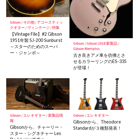
に
保
存
Gibson
/
その他
/
アコースティッ
クギター
/
ヴィンテージ
/
特集
【Vintage File】#2 Gibson
1951年製 SJ-200 Sunburst
Gibson
/
Gibson 2018 新製品
/
～スターのためのスーパ
Gibson Memphis
ー・ジャンボ～
古き良きアメ車を彷彿とさ
せるカラーリングのES-335
が登場！
Gibson
/
エレキギター
/
新製品情
Gibson
/
エレキギター
報
Gibsonから、Theodore
Gibsonから、チャーリー・
Standardが３種類発表！
スター・シグネチャー Les