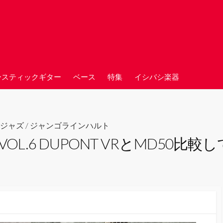
ースティックギター
ベース
特集
イシバシ楽器
ジャズ
/
ジャンゴラインハルト
L.6 DUPONT VRとMD50比