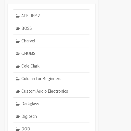
ATELIER Z
BOSS
Charvel
CHUMS
Cole Clark
Column for Beginners
Custom Audio Electronics
Darkglass
Digitech
DOD