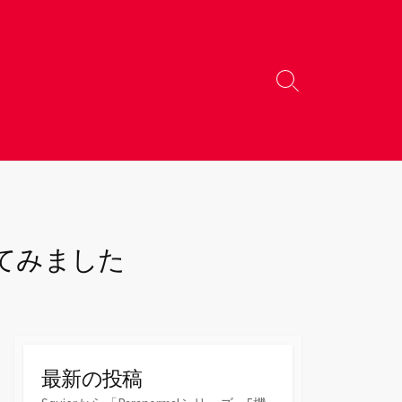
検
索
切
り
替
え
較してみました
最新の投稿