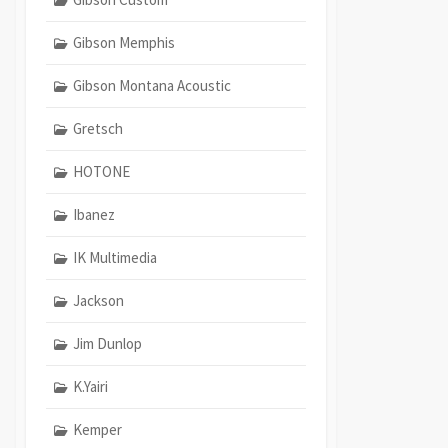
Gibson Memphis
Gibson Montana Acoustic
Gretsch
HOTONE
Ibanez
IK Multimedia
Jackson
Jim Dunlop
K.Yairi
Kemper