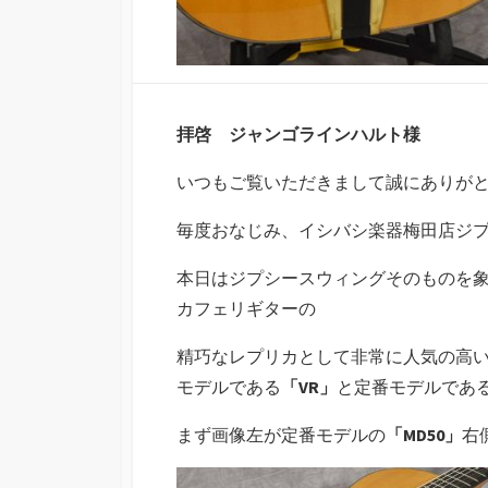
拝啓 ジャンゴラインハルト様
いつもご覧いただきまして誠にありが
毎度おなじみ、イシバシ楽器梅田店ジ
本日はジプシースウィングそのものを
カフェリギターの
精巧なレプリカとして非常に人気の高い
モデルである
「VR」
と定番モデルであ
まず画像左が定番モデルの
「MD50」
右