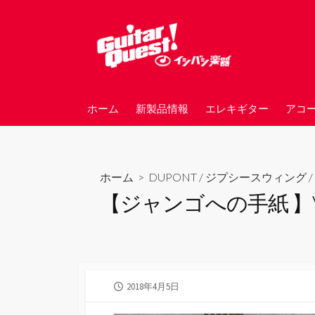
コ
ン
テ
ン
ツ
へ
ホーム
新製品情報
エレキギター
アコ
ス
キ
ッ
プ
ホーム
>
DUPONT
/
ジプシースウィング
/
【ジャンゴへの手紙 】VO
公
2018年4月5日
開
日