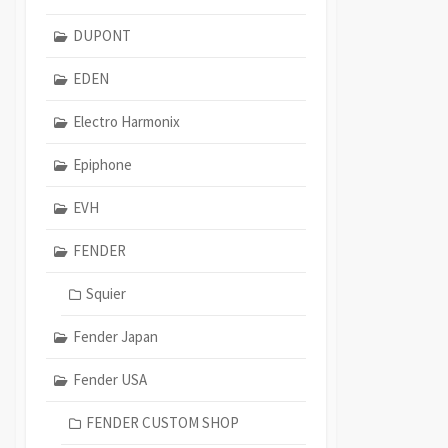
DUPONT
EDEN
Electro Harmonix
Epiphone
EVH
FENDER
Squier
Fender Japan
Fender USA
FENDER CUSTOM SHOP