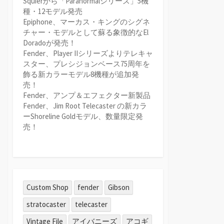
Squierから「Paranormalシリーズ」5機
種・12モデル発売
Epiphone、マーカス・キングのシグネ
チャー・モデルとして蘇る象徴的なEl
Doradoが発売！
Fender、Player IIシリーズよりテレキャ
スター、プレシジョンベース75周年を
飾る新カラーモデル8機種が追加発
売！
Fender、アンプ＆エフェクター新製品
Fender、Jim Root Telecaster の新カラ
ーShoreline Goldモデル、数量限定発
売！
Custom Shop
fender
Gibson
stratocaster
telecaster
Vintage File
アイバニーズ
アコギ