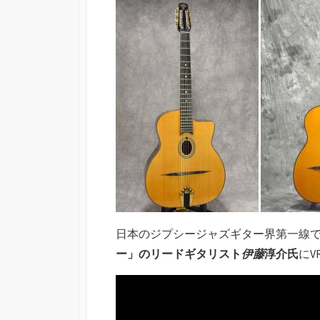
日本のジプシージャズギター界第一線
ー」のリードギタリスト
伊藤
淳介
氏
にV