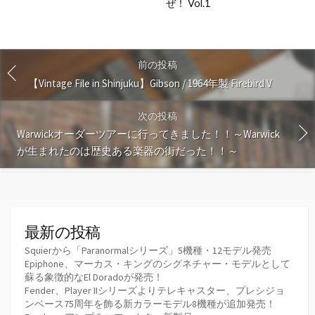
ぜ！ Vol.1
前の投稿
【Vintage File in Shinjuku】Gibson / 1964年製 Firebird V
次の投稿
Warwickオーダーツアーに行ってきました！！～Warwick
が生まれたのは歴史ある楽器の街だった！！～
最新の投稿
Squierから「Paranormalシリーズ」5機種・12モデル発売
Epiphone、マーカス・キングのシグネチャー・モデルとして
蘇る象徴的なEl Doradoが発売！
Fender、Player IIシリーズよりテレキャスター、プレシジョ
ンベース75周年を飾る新カラーモデル8機種が追加発売！