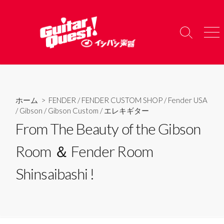
コ
ン
テ
検
メ
ン
索
ニ
ツ
切
ュ
り
ー
へ
替
ス
え
キ
ホーム
>
FENDER
/
FENDER CUSTOM SHOP
/
Fender USA
ッ
/
Gibson
/
Gibson Custom
/
エレキギター
プ
From The Beauty of the Gibson
Room ＆ Fender Room
Shinsaibashi !