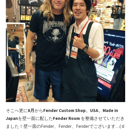
そこへ更に
6月
から
Fender Custom Shop、USA、Made in
Japan
を壁一面に配した
Fender Room
を整備させていただき
ました！壁一面のFender、Fender、Fenderでございます…( ಠ