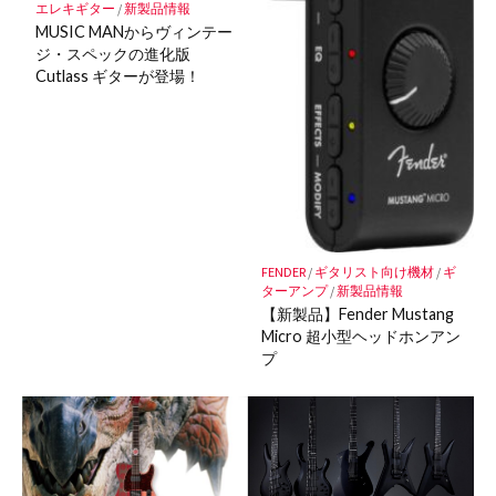
エレキギター
/
新製品情報
保
MUSIC MANからヴィンテー
存
ジ・スペックの進化版
Cutlass ギターが登場！
FENDER
/
ギタリスト向け機材
/
ギ
ターアンプ
/
新製品情報
【新製品】Fender Mustang
Micro 超小型ヘッドホンアン
プ