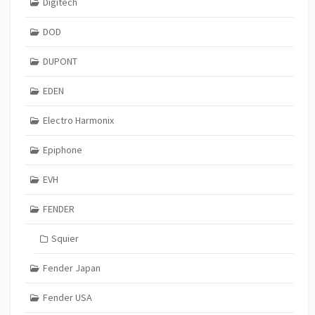
Digitech
DOD
DUPONT
EDEN
Electro Harmonix
Epiphone
EVH
FENDER
Squier
Fender Japan
Fender USA