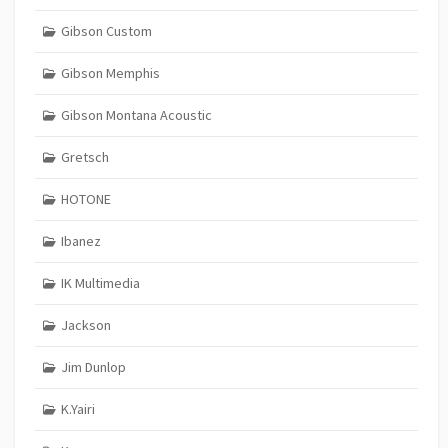
Gibson Custom
Gibson Memphis
Gibson Montana Acoustic
Gretsch
HOTONE
Ibanez
IK Multimedia
Jackson
Jim Dunlop
K.Yairi