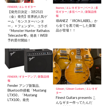
FENDER
/
エレキギター
Ibanez
/
エレキギター
/
ベース
/
多
【発売日決定：3月21日
弦ギター
/
多弦ベース
/
新製品情
報
（金）発売】世界的人気ゲ
IBANEZ 「IRON LABEL」か
ーム「モンスターハンタ
ら全てを黒で統一した新製
ー」 × フェンダー、コラボ
品が登場！！
『Monster Hunter Rathalos
Telecaster®』発表！WEB
予約受付開始！
FENDER
/
ギターアンプ
/
新製品情
報
Fender アンプ新製品、
Gibson
/
Gibson Custom
/
エレキギ
Bluetooth搭載「Mustang
ター
LTX50」「Mustang
Finest Guitars presents こ
LTX100」発売
んなギター作ってたんだ