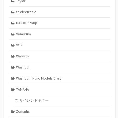
Taylor
tc electronic
U-BOX Pickup
Vemurum
VOX
Warwick
Washburn
Washburn Nuno Models Diary
YAMAHA
サイレントギター
Zemaitis