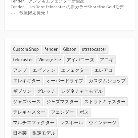
Fender、アンプ＆エフェクター新製品
Fender、Jim Root Telecaster の新カラーShoreline Goldモデ
ル、数量限定発売！
Custom Shop
fender
Gibson
stratocaster
telecaster
Vintage File
アイバニーズ
アコギ
アンプ
エピフォン
エフェクター
エレアコ
エレキギター
オーバードライブ
カスタムショップ
ギブソン
グレッチ
シグネチャーモデル
ジャズベース
ジャズマスター
ストラトキャスター
テレキャスター
フェンダー
ボス
マルチエフェクター
レスポール
ヴィンテージ
日本製
限定モデル