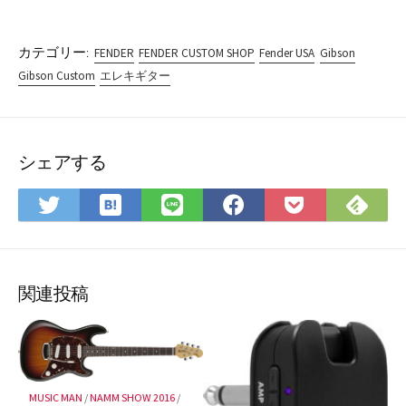
カテゴリー:
FENDER
FENDER CUSTOM SHOP
Fender USA
Gibson
Gibson Custom
エレキギター
シェアする
は
Fee
Twitter
LINE
Facebook
Pocket
て
で
で
で
で
に
な
購
シ
シ
シ
保
ブ
読
ェ
ェ
ェ
存
ッ
ア
ア
ア
関連投稿
ク
マ
ー
ク
に
MUSIC MAN
/
NAMM SHOW 2016
/