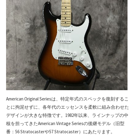
American Original Seriesは、特定年式のスペックを復刻するこ
とに拘泥せずに、各年代のエッセンスを柔軟に組み合わせた
デザインが大きな特徴です。1982年以来、ラインナップの中
核を担ってきたAmerican Vintage Seriesの後継モデル（旧型
番：56 Stratocasterや57 Stratocaster）にあたります。