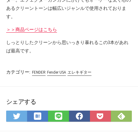
あるクリーントーンは幅広いジャンルで使用されておりま
す。
＞＞商品ページはこちら
しっとりしたクリーンから思いっきり暴れるこの3本があれ
ば最高です。
カテゴリー:
FENDER
Fender USA
エレキギター
シェアする
は
Fee
Twitter
LINE
Facebook
Pocket
て
で
で
で
で
に
な
購
シ
シ
シ
保
ブ
読