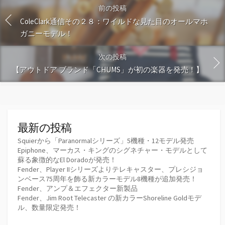
前の投稿
ColeClark通信その２８：ワイルドな見た目のオールマホ
ガニーモデル！
次の投稿
【アウトドア ブランド「CHUMS」が初の楽器を発売！】
最新の投稿
Squierから「Paranormalシリーズ」5機種・12モデル発売
Epiphone、マーカス・キングのシグネチャー・モデルとして
蘇る象徴的なEl Doradoが発売！
Fender、Player IIシリーズよりテレキャスター、プレシジョ
ンベース75周年を飾る新カラーモデル8機種が追加発売！
Fender、アンプ＆エフェクター新製品
Fender、Jim Root Telecaster の新カラーShoreline Goldモデ
ル、数量限定発売！