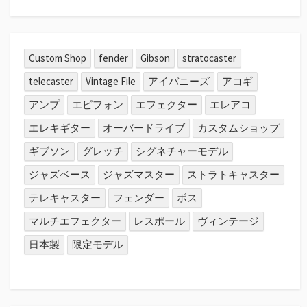
Custom Shop
fender
Gibson
stratocaster
telecaster
Vintage File
アイバニーズ
アコギ
アンプ
エピフォン
エフェクター
エレアコ
エレキギター
オーバードライブ
カスタムショップ
ギブソン
グレッチ
シグネチャーモデル
ジャズベース
ジャズマスター
ストラトキャスター
テレキャスター
フェンダー
ボス
マルチエフェクター
レスポール
ヴィンテージ
日本製
限定モデル