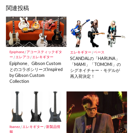
ェ
ェ
ェ
存
ッ
ア
ア
ア
関連投稿
ク
マ
ー
ク
に
保
Epiphone
/
アコースティックギタ
エレキギター
/
ベース
存
ー
/
エレアコ
/
エレキギター
SCANDALの「HARUNA」
Epiphone、Gibson Custom
「MAMI」「TOMOMI」の
とのコラボシリーズInspired
シグネイチャー・モデルが
by Gibson Custom
再入荷決定！
Collection
Ibanez
/
エレキギター
/
新製品情
報