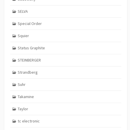
SELVA
Special Order
Squier
Status Graphite
STEINBERGER
Strandberg
Suhr
Takamine
Taylor
tc electronic