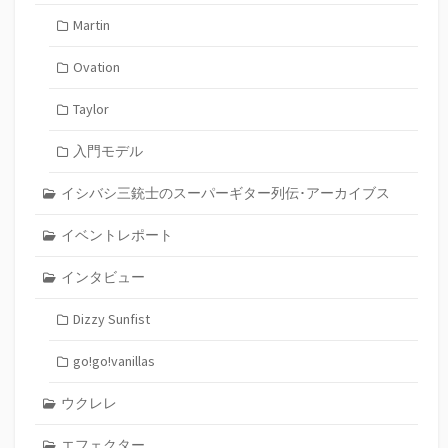
Martin
Ovation
Taylor
入門モデル
イシバシ三銃士のスーパーギター列伝･アーカイブス
イベントレポート
インタビュー
Dizzy Sunfist
go!go!vanillas
ウクレレ
エフェクター