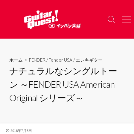
コ
ン
テ
検
メ
ン
索
ニ
ツ
切
ュ
り
ー
へ
替
ス
え
キ
ホーム
>
FENDER
/
Fender USA
/
エレキギター
ッ
ナチュラルなシングルトー
プ
ン ～FENDER USA American
Original シリーズ～
公
2018年7月5日