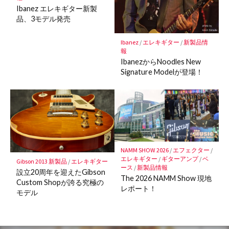
Ibanez エレキギター新製
品、3モデル発売
Ibanez
/
エレキギター
/
新製品情
報
IbanezからNoodles New
Signature Modelが登場！
NAMM SHOW 2026
/
エフェクター
/
エレキギター
/
ギターアンプ
/
ベ
Gibson 2013 新製品
/
エレキギター
ース
/
新製品情報
設立20周年を迎えたGibson
The 2026 NAMM Show 現地
Custom Shopが誇る究極の
レポート！
モデル