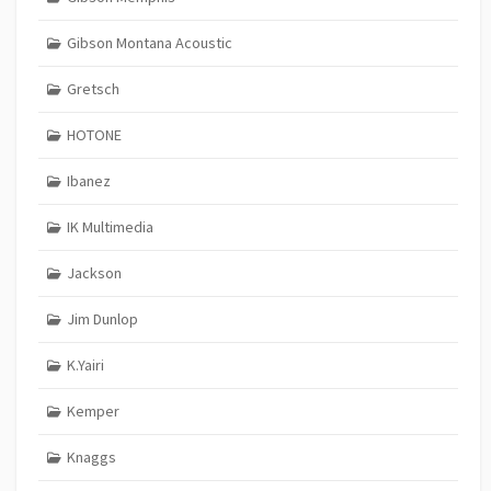
Gibson Montana Acoustic
Gretsch
HOTONE
Ibanez
IK Multimedia
Jackson
Jim Dunlop
K.Yairi
Kemper
Knaggs