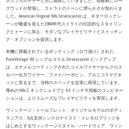
ポップカルチャーと共に成熟していきました。指板材にロー
ズウッドが登場し、ストラトのトーンに滑らかさが加わりま
した。American Original ‘60s Stratocaster は、ギターロックシ
ーンが隆盛を迎えた1960年代ストラトの伝説的なスタイリン
グとトーンに加え、モダンなプレイヤビリティとスイッチン
グ・オプションを提供します。
本機に搭載されているポッティング（ロウ漬け）された
PureVintage ‘65 シングルコイル Stratocaster ピックアップ
は、エナメルコーティングされたコイルワイヤーからクロス
カバー出力ワイヤー、ファイバーボビン、アルニコ 5 マグネ
ットに至るまで、当時のスペックを忠実に再現しています。
厚めの‘60s C ネックシェイプと 9.5 インチ R 指板のコンビネー
ションは、よりスムーズなプレイヤビリティを実現します。
ヴィンテージ・トールフレット、オリジナルモデルのボディ
ラジアス、6点支持シンクロナイズド・トレモロブリッジを
はじめとするヴィンテージスタイル・ハードウェア、ヴィン