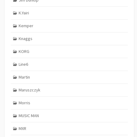
K.Yairi
Kemper
Knaggs
KORG
Line6
Martin
Maruszczyk
Morris
MUSIC MAN
MXR