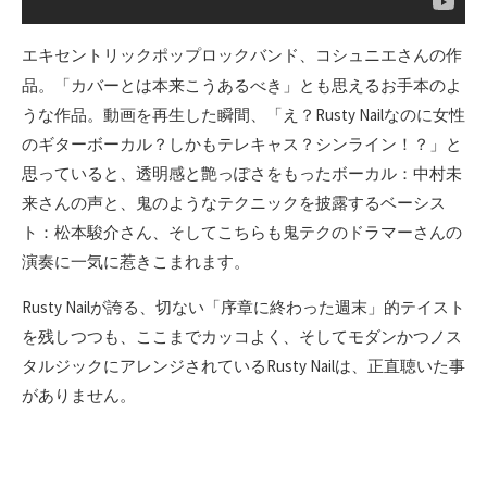
、コシュニエさんの作
エキセントリックポップロックバンド
品。「カバーとは本来こうあるべき」とも思えるお手本のよ
うな作品。動画を再生した瞬間、「え？Rusty Nailなのに女性
のギターボーカル？しかもテレキャス？シンライン！？」と
思っていると、透明感と艶っぽさをもったボーカル：中村未
来さんの声と、鬼のようなテクニックを披露するベーシス
ト：松本駿介さん、そしてこちらも鬼テクのドラマーさんの
演奏に一気に惹きこまれます。
Rusty Nailが誇る、切ない「序章に終わった週末」的テイスト
を残しつつも、ここまでカッコよく、そしてモダンかつノス
タルジックにアレンジされているRusty Nailは、正直聴いた事
がありません。