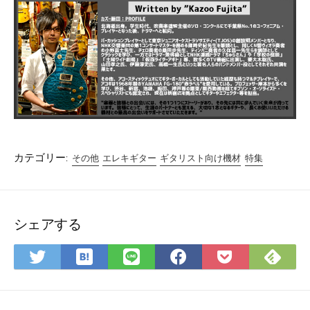
カテゴリー:
その他
エレキギター
ギタリスト向け機材
特集
シェアする
は
Fee
Twitter
LINE
Facebook
Pocket
て
で
で
で
で
に
な
購
シ
シ
シ
保
ブ
読
ェ
ェ
ェ
存