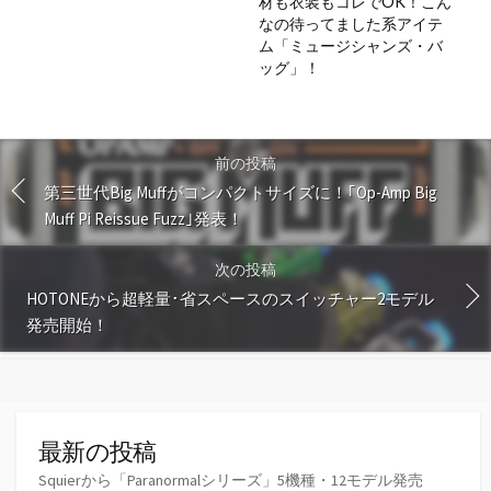
材も衣装もコレでOK！こん
なの待ってました系アイテ
ム「ミュージシャンズ・バ
ッグ」！
前の投稿
第三世代Big Muffがコンパクトサイズに！｢Op-Amp Big
Muff Pi Reissue Fuzz｣発表！
次の投稿
HOTONEから超軽量･省スペースのスイッチャー2モデル
発売開始！
最新の投稿
Squierから「Paranormalシリーズ」5機種・12モデル発売