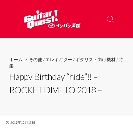
コ
ン
テ
検
メ
ン
索
ニ
ツ
切
ュ
り
ー
へ
替
ス
え
キ
ホーム
>
その他
/
エレキギター
/
ギタリスト向け機材
/
特
ッ
集
プ
Happy Birthday “hide”!! –
ROCKET DIVE TO 2018 –
公
2017年12月13日
開