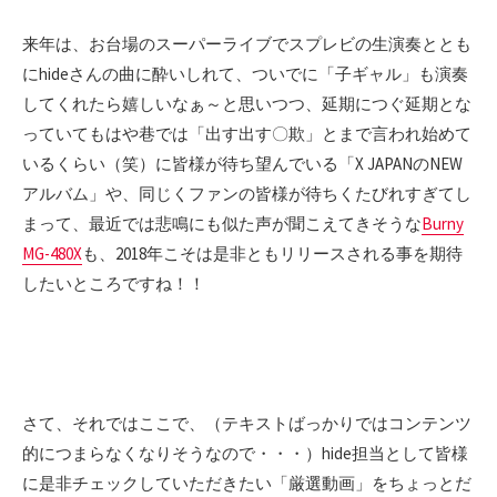
来年は、お台場のスーパーライブでスプレビの生演奏ととも
にhideさんの曲に酔いしれて、ついでに「子ギャル」も演奏
してくれたら嬉しいなぁ～と思いつつ、延期につぐ延期とな
っていてもはや巷では「出す出す〇欺」とまで言われ始めて
いるくらい（笑）に皆様が待ち望んでいる「X JAPANのNEW
アルバム」や、同じくファンの皆様が待ちくたびれすぎてし
まって、最近では悲鳴にも似た声が聞こえてきそうな
Burny
MG-480X
も、2018年こそは是非ともリリースされる事を期待
したいところですね！！
さて、それではここで、（テキストばっかりではコンテンツ
的につまらなくなりそうなので・・・）hide担当として皆様
に是非チェックしていただきたい「厳選動画」をちょっとだ