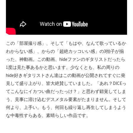
この「部屋撮り感」、そして「もはや、なんて歌っているか
わからない感」、からの「超絶カッコいい感」の3拍子が揃
った、神動画。この動画、hideファンのギタリストだったら
1度は見た事あるかと思います。少なくとも、私の周りの
hide好きギタリストさん達はこの動画が公開されてすぐに発
見して盛り上がり、皆大絶賛していました。「あれ？DICEっ
てこんなにイカつい曲だったっけ？」と思わず錯覚してしま
う、見事に溶け込むデスメタル要素がたまりません。そして
何より、上手い。もう、何回も繰り返し再生してしまうよう
な中毒性すらある、素晴らしい作品です。