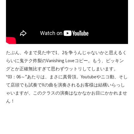
たぶん、今まで見た中で1、2を争うんじゃないかと思えるく
らいに鬼テク炸裂のVanishing Loveコピー。もう、ピッキン
グとか正確無比すぎて思わずウットリしてしまいます。
“03：06～”あたりは、まさに真骨頂。Youtubeやニコ動、そし
て店頭でも試奏でXの曲を演奏されるお客様は結構いらっし
ゃいますが、このクラスの演奏はなかなかお目にかかれませ
ん！