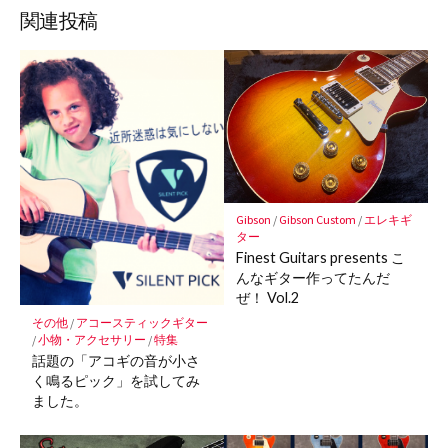
ッ
ア
ア
ア
関連投稿
ク
マ
ー
ク
に
保
存
Gibson
/
Gibson Custom
/
エレキギ
ター
Finest Guitars presents こ
んなギター作ってたんだ
ぜ！ Vol.2
その他
/
アコースティックギター
/
小物・アクセサリー
/
特集
話題の「アコギの音が小さ
く鳴るピック」を試してみ
ました。