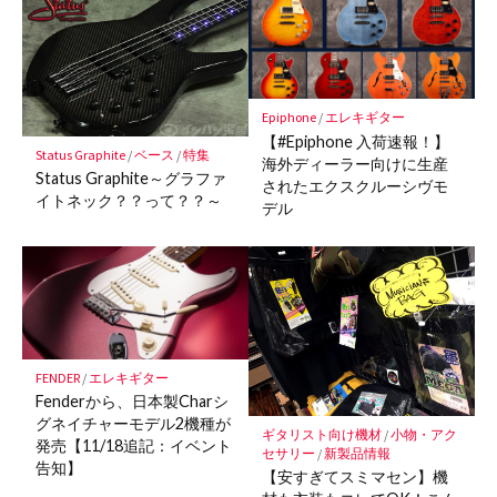
Epiphone
/
エレキギター
【#Epiphone 入荷速報！】
Status Graphite
/
ベース
/
特集
海外ディーラー向けに生産
Status Graphite～グラファ
されたエクスクルーシヴモ
イトネック？？って？？～
デル
FENDER
/
エレキギター
Fenderから、日本製Charシ
グネイチャーモデル2機種が
ギタリスト向け機材
/
小物・アク
発売【11/18追記：イベント
セサリー
/
新製品情報
告知】
【安すぎてスミマセン】機