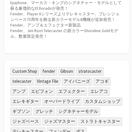
Epiphone、マーカス・キングのシグネチャー・モデルとして
蘇る象徴的なEl Doradoが発売！
Fender、Player IIシリーズよりテレキャスター、プレシジョ
ンベース75周年を飾る新カラーモデル8機種が追加発売！
Fender、アンプ＆エフェクター新製品
Fender、Jim Root Telecaster の新カラーShoreline Goldモデ
ル、数量限定発売！
Custom Shop
fender
Gibson
stratocaster
telecaster
Vintage File
アイバニーズ
アコギ
アンプ
エピフォン
エフェクター
エレアコ
エレキギター
オーバードライブ
カスタムショップ
ギブソン
グレッチ
シグネチャーモデル
ジャズベース
ジャズマスター
ストラトキャスター
テレキャスター
フェンダー
ボス