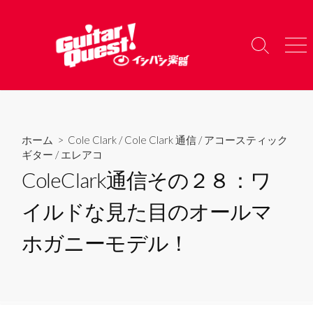
コ
ン
テ
検
メ
ン
索
ニ
ツ
切
ュ
り
ー
へ
替
ス
え
キ
ホーム
>
Cole Clark
/
Cole Clark 通信
/
アコースティック
ッ
ギター
/
エレアコ
プ
ColeClark通信その２８：ワ
イルドな見た目のオールマ
ホガニーモデル！