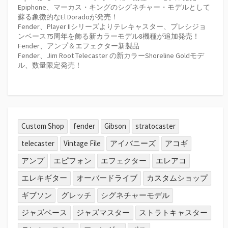
Epiphone、マーカス・キングのシグネチャー・モデルとして
蘇る象徴的なEl Doradoが発売！
Fender、Player IIシリーズよりテレキャスター、プレシジョ
ンベース75周年を飾る新カラーモデル8機種が追加発売！
Fender、アンプ＆エフェクター新製品
Fender、Jim Root Telecaster の新カラーShoreline Goldモデ
ル、数量限定発売！
Custom Shop
fender
Gibson
stratocaster
telecaster
Vintage File
アイバニーズ
アコギ
アンプ
エピフォン
エフェクター
エレアコ
エレキギター
オーバードライブ
カスタムショップ
ギブソン
グレッチ
シグネチャーモデル
ジャズベース
ジャズマスター
ストラトキャスター