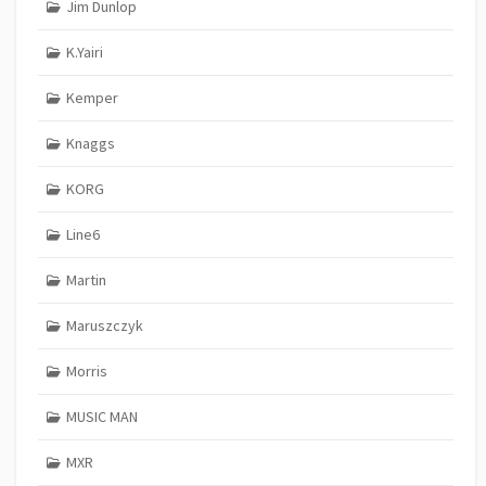
Jim Dunlop
K.Yairi
Kemper
Knaggs
KORG
Line6
Martin
Maruszczyk
Morris
MUSIC MAN
MXR