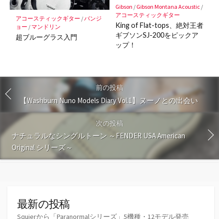
Gibson
/
Gibson Montana Acoustic
/
アコースティックギター
アコースティックギター
/
バンジ
King of Flat-tops、絶対王者
ョー
/
マンドリン
ギブソンSJ-200をピックア
超ブルーグラス入門
ップ！
前の投稿
【Washburn Nuno Models Diary Vol.1】ヌーノとの出会い
次の投稿
ナチュラルなシングルトーン ～FENDER USA American
Original シリーズ～
最新の投稿
Squierから「Paranormalシリーズ」5機種・12モデル発売