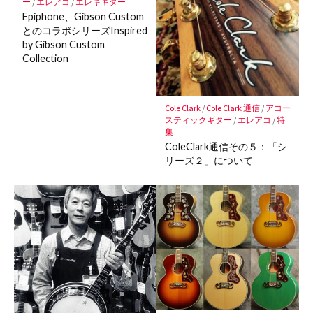
ー
/
エレアコ
/
エレキギター
Epiphone、Gibson Custom
とのコラボシリーズInspired
by Gibson Custom
Collection
Cole Clark
/
Cole Clark 通信
/
アコー
スティックギター
/
エレアコ
/
特
集
ColeClark通信その５：「シ
リーズ２」について