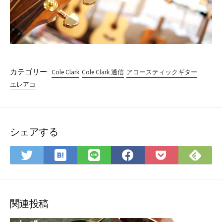
カテゴリー:
Cole Clark
Cole Clark 通信
アコースティックギター
エレアコ
シェアする
は
Fee
Twitter
LINE
Facebook
Pocket
て
で
で
で
で
に
な
購
シ
シ
シ
保
ブ
読
ェ
ェ
ェ
存
ッ
ア
ア
ア
関連投稿
ク