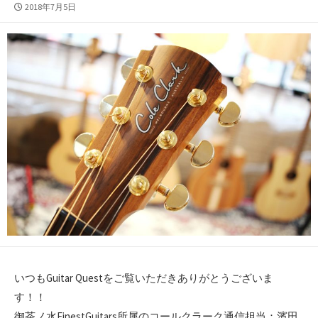
公
2018年7月5日
開
日
いつもGuitar Questをご覧いただきありがとうございま
す！！
御茶ノ水FinestGuitars所属のコールクラーク通信担当：濱田