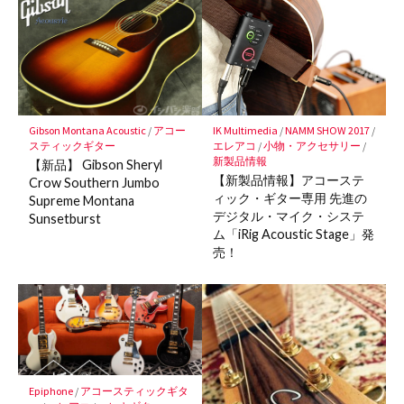
マ
ー
ク
に
保
存
IK Multimedia
/
NAMM SHOW 2017
/
Gibson Montana Acoustic
/
アコー
エレアコ
/
小物・アクセサリー
/
スティックギター
新製品情報
【新品】 Gibson Sheryl
【新製品情報】アコーステ
Crow Southern Jumbo
ィック・ギター専用 先進の
Supreme Montana
デジタル・マイク・システ
Sunsetburst
ム「iRig Acoustic Stage」発
売！
Epiphone
/
アコースティックギタ