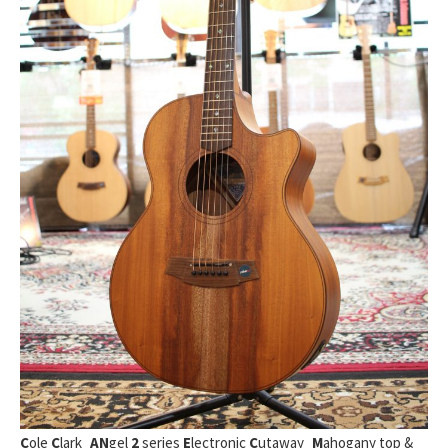
C
ole
C
lark_
AN
gel
2
series
E
lectronic
C
utaway_
M
ahogany top &