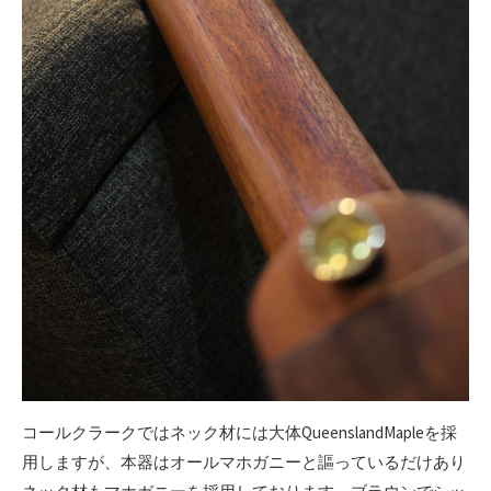
コールクラークではネック材には大体QueenslandMapleを採
用しますが、本器はオールマホガニーと謳っているだけあり