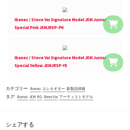
Ibanez / Steve Vai Signature Model JEM Junior
Special Pink JEMJRSP-PK
Ibanez / Steve Vai Signature Model JEM Junior
Special Yellow JEMJRSP-YE
カテゴリー:
Ibanez
エレキギター
新製品情報
タグ:
Ibanez
JEM
RG
Steve Vai
アーティストモデル
シェアする