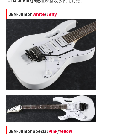
｢
JEM-Junior
｣4機種が発表されました。
JEM-Junior
White
/
Lefty
JEM-Junior Special
Pink
/
Yellow