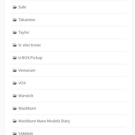
Suhr
Takamine
Taylor
tc electronic
U-BOX Pickup
Vemurum
VOX
Warwick
Washburn
Washburn Nuno Models Diary
YAMAHA