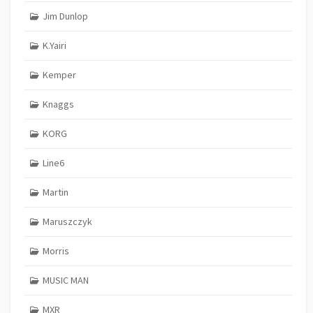
Jim Dunlop
K.Yairi
Kemper
Knaggs
KORG
Line6
Martin
Maruszczyk
Morris
MUSIC MAN
MXR