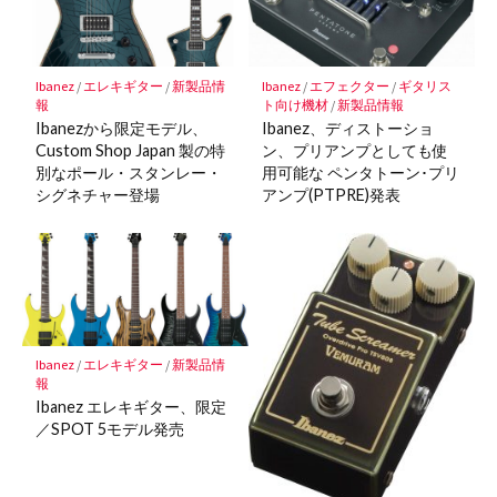
Ibanez
/
エレキギター
/
新製品情
Ibanez
/
エフェクター
/
ギタリス
報
ト向け機材
/
新製品情報
Ibanezから限定モデル、
Ibanez、ディストーショ
Custom Shop Japan 製の特
ン、プリアンプとしても使
別なポール・スタンレー・
用可能な ペンタトーン･プリ
シグネチャー登場
アンプ(PTPRE)発表
Ibanez
/
エレキギター
/
新製品情
報
Ibanez エレキギター、限定
／SPOT 5モデル発売