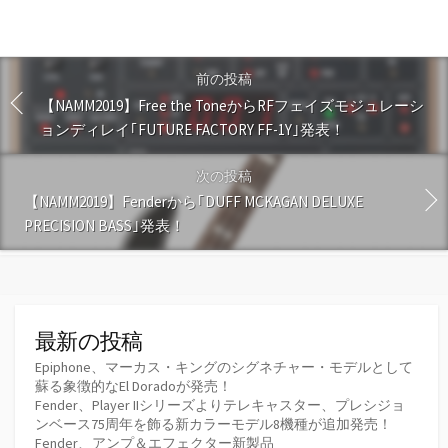
前の投稿
【NAMM2019】Free the ToneからRFフェイズモジュレーシ
ョンディレイ｢FUTURE FACTORY FF-1Y｣発表！
次の投稿
【NAMM2019】Fenderから｢DUFF MCKAGAN DELUXE
PRECISION BASS｣発表！
最新の投稿
Epiphone、マーカス・キングのシグネチャー・モデルとして
蘇る象徴的なEl Doradoが発売！
Fender、Player IIシリーズよりテレキャスター、プレシジョ
ンベース75周年を飾る新カラーモデル8機種が追加発売！
Fender、アンプ＆エフェクター新製品