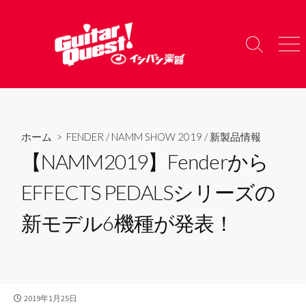
コ
ン
テ
検
メ
ン
索
ニ
ツ
切
ュ
り
ー
へ
替
ス
え
キ
ホーム
>
FENDER
/
NAMM SHOW 2019
/
新製品情報
ッ
【NAMM2019】Fenderから
プ
EFFECTS PEDALSシリーズの
新モデル6機種が発表！
公
2019年1月25日