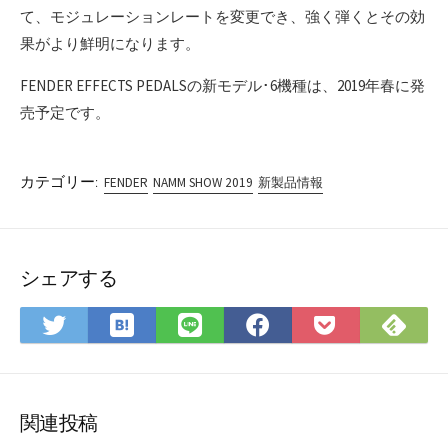
て、モジュレーションレートを変更でき、強く弾くとその効
果がより鮮明になります。
FENDER EFFECTS PEDALSの新モデル･6機種は、2019年春に発
売予定です。
カテゴリー:
FENDER
NAMM SHOW 2019
新製品情報
シェアする
は
Fee
Twitter
LINE
Facebook
Pocket
て
で
で
で
で
に
な
購
シ
シ
シ
保
ブ
読
ェ
ェ
ェ
存
ッ
ア
ア
ア
関連投稿
ク