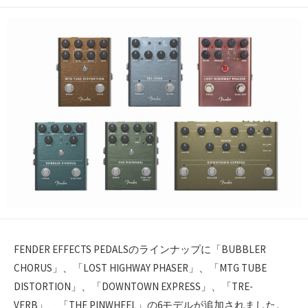
開
日
FENDER EFFECTS PEDALSのラインナップに「BUBBLER
CHORUS」、「LOST HIGHWAY PHASER」、「MTG TUBE
DISTORTION」、「DOWNTOWN EXPRESS」、「TRE-
VERB」、「THE PINWHEEL」の6モデルが追加されました。