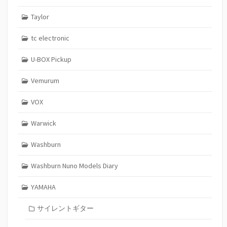
Taylor
tc electronic
U-BOX Pickup
Vemurum
VOX
Warwick
Washburn
Washburn Nuno Models Diary
YAMAHA
サイレントギター