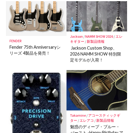
マ
ー
ク
に
保
Jackson
/
NAMM SHOW 2026
/
エレ
存
FENDER
キギター
/
新製品情報
Fender 75th Anniversaryシ
Jackson Custom Shop、
リーズ 4製品を発売！
2026 NAMM SHOW 特別限
定モデルが入荷！
Takamine
/
アコースティックギ
ター
/
エレアコ
/
新製品情報
魅惑のディープ・ブルー・
バースト -Happy Birthday ア