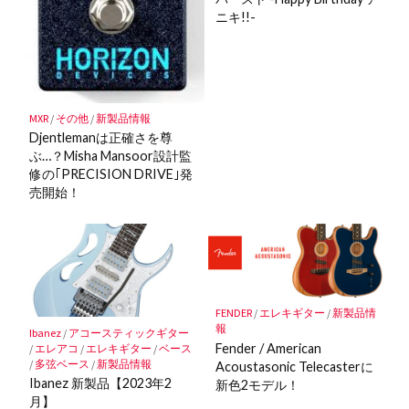
ニキ!!-
MXR
/
その他
/
新製品情報
Djentlemanは正確さを尊
ぶ…？Misha Mansoor設計監
修の｢PRECISION DRIVE｣発
売開始！
FENDER
/
エレキギター
/
新製品情
報
Ibanez
/
アコースティックギター
Fender / American
/
エレアコ
/
エレキギター
/
ベース
/
多弦ベース
/
新製品情報
Acoustasonic Telecasterに
Ibanez 新製品【2023年2
新色2モデル！
月】