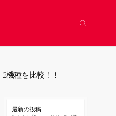
検
索
切
り
替
え
 2機種を比較！！
最新の投稿