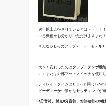
30年以上支持されているとは・・・！
いる機種かお分かりいただけますよね
そんなＤＤ-3のアップデート・モデル
大きく変わったのは
タップ・テンポ機
に）または外部フットスイッチを使用
ディレイ・タイムはＤＤ-3と同じ12.5
ピーディーかつ細かなセッティングが
4分音符、付点8分音符、2拍3連符の3種