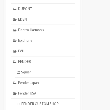
DUPONT
EDEN
Electro Harmonix
Epiphone
EVH
FENDER
Squier
Fender Japan
Fender USA
FENDER CUSTOM SHOP