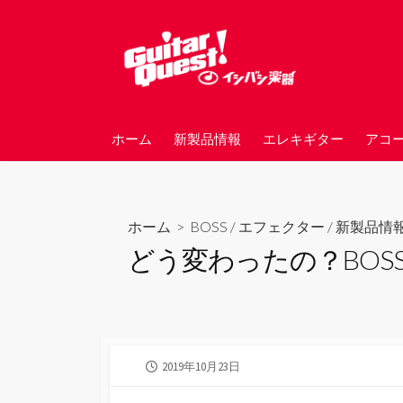
コ
ン
テ
ン
ツ
へ
ホーム
新製品情報
エレキギター
アコ
ス
キ
ッ
プ
ホーム
>
BOSS
/
エフェクター
/
新製品情
どう変わったの？BOS
公
2019年10月23日
開
日