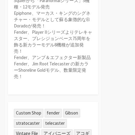
Squierから「Paranormalシリーズ」5機
種・12モデル発売
Epiphone、マーカス・キングのシグネ
チャー・モデルとして蘇る象徴的なEl
Doradoが発売！
Fender、Player IIシリーズよりテレキャ
スター、プレシジョンベース75周年を
飾る新カラーモデル8機種が追加発
売！
Fender、アンプ＆エフェクター新製品
Fender、Jim Root Telecaster の新カラ
ーShoreline Goldモデル、数量限定発
売！
Custom Shop
fender
Gibson
stratocaster
telecaster
Vintage File
アイバニーズ
アコギ