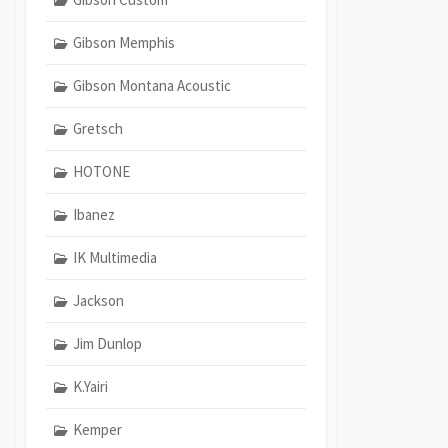
Gibson Memphis
Gibson Montana Acoustic
Gretsch
HOTONE
Ibanez
IK Multimedia
Jackson
Jim Dunlop
K.Yairi
Kemper