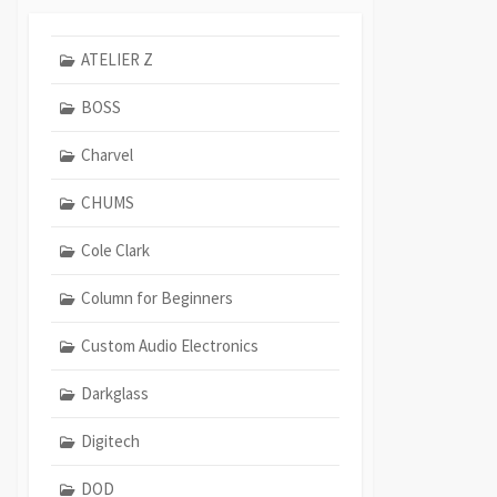
ATELIER Z
BOSS
Charvel
CHUMS
Cole Clark
Column for Beginners
Custom Audio Electronics
Darkglass
Digitech
DOD