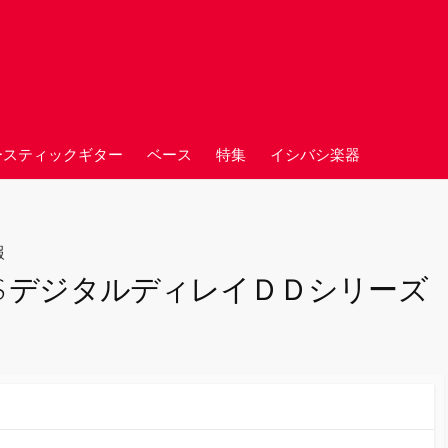
ースティックギター
ベース
特集
イシバシ楽器
報
S デジタルディレイＤＤシリーズ