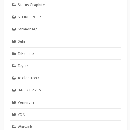
Status Graphite
STEINBERGER
Strandberg
Suhr
Takamine
Taylor
tc electronic
U-BOX Pickup
Vemurum
VOX
Warwick