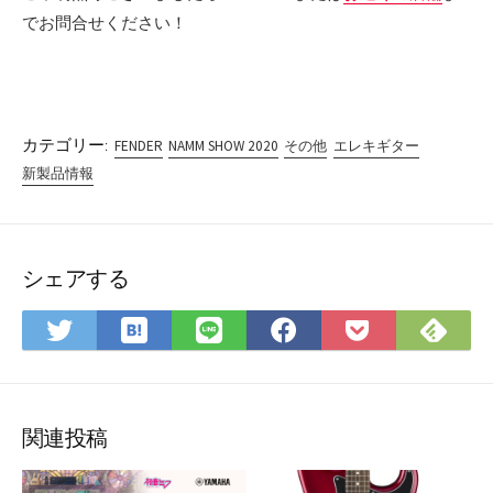
でお問合せください！
カテゴリー:
FENDER
NAMM SHOW 2020
その他
エレキギター
新製品情報
シェアする
は
Fee
Twitter
LINE
Facebook
Pocket
て
で
で
で
で
に
な
購
シ
シ
シ
保
ブ
読
ェ
ェ
ェ
存
ッ
ア
ア
ア
関連投稿
ク
マ