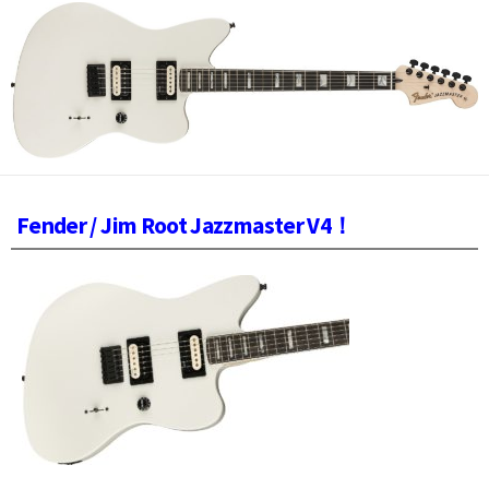
日
Fender / Jim Root Jazzmaster V4！