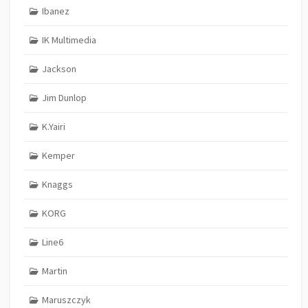
Ibanez
IK Multimedia
Jackson
Jim Dunlop
K.Yairi
Kemper
Knaggs
KORG
Line6
Martin
Maruszczyk