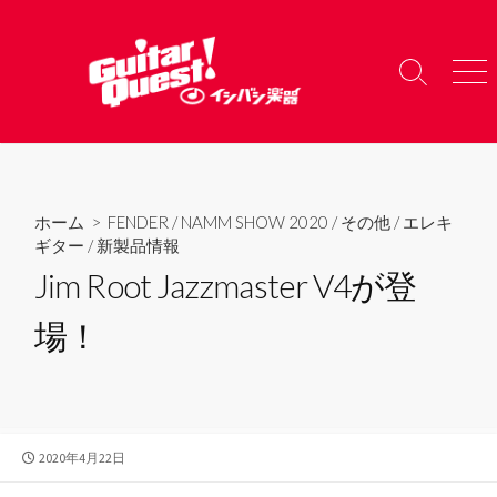
コ
ン
テ
検
メ
ン
索
ニ
ツ
切
ュ
り
ー
へ
替
ス
え
キ
ホーム
>
FENDER
/
NAMM SHOW 2020
/
その他
/
エレキ
ッ
ギター
/
新製品情報
プ
Jim Root Jazzmaster V4が登
場！
公
2020年4月22日
開