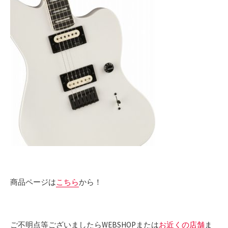
商品ページは
こちら
から！
ご不明点等ございましたらWEBSHOPまたは
お近くの店舗
ま