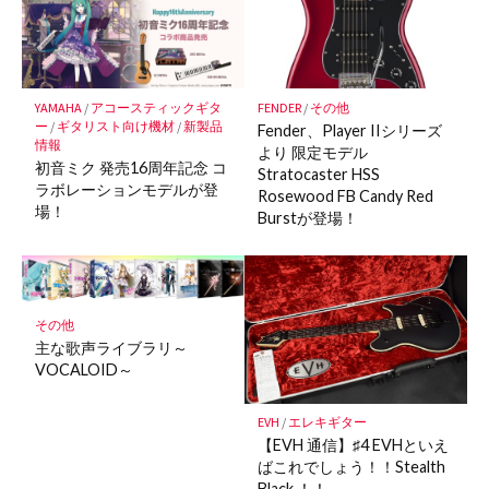
ー
ク
に
保
YAMAHA
/
アコースティックギタ
FENDER
/
その他
存
ー
/
ギタリスト向け機材
/
新製品
Fender、Player IIシリーズ
情報
より 限定モデル
初音ミク 発売16周年記念 コ
Stratocaster HSS
ラボレーションモデルが登
Rosewood FB Candy Red
場！
Burstが登場！
その他
主な歌声ライブラリ～
VOCALOID～
EVH
/
エレキギター
【EVH 通信】♯4 EVHといえ
ばこれでしょう！！Stealth
Black ！！