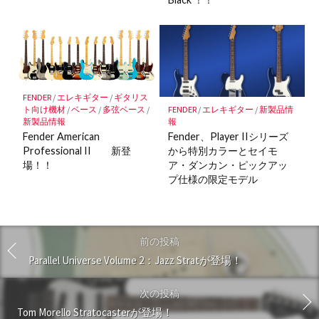
FENDER
/
エレキギター
/
ギタリス
FENDER
/
エレキギター
/
新製品情
ト向け機材
/
ベース
/
多弦ベース
/
報
新製品情報
Fender、Player IIシリーズ
Fender American
から特別カラーとセイモ
Professional II 新登
ア・ダンカン・ピックアッ
場！！
プ仕様の限定モデル
前の投稿
Parallel Universe Volume 2：Jazz Stratが登場！
次の投稿
Tom Morello Stratocasterが登場！