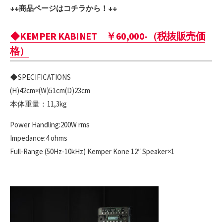
↓↓商品ページはコチラから！↓↓
◆KEMPER KABINET ￥60,000-（税抜販売価
格）
◆SPECIFICATIONS
(H)42cm×(W)51cm(D)23cm
本体重量：11,3kg
Power Handling:200W rms
Impedance:4 ohms
Full-Range (50Hz-10kHz) Kemper Kone 12″ Speaker×1