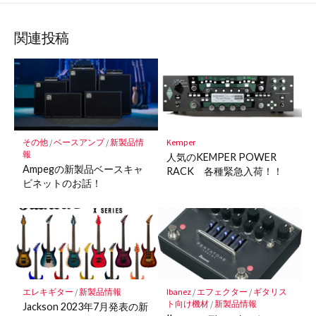
な
購
シ
シ
シ
保
ブ
読
ェ
ェ
ェ
存
ッ
ア
ア
ア
関連投稿
ク
マ
ー
ク
に
保
その他
/
ベースアンプ
/
新製品情
Kemper
存
報
人気のKEMPER POWER
Ampegの新製品ベースキャ
RACK 各種緊急入荷！！
ビネットのお話！
エレキギター
/
新製品情報
Ibanez
/
エフェクター
/
ギタリス
ト向け機材
/
新製品情報
Jackson 2023年7月発表の新