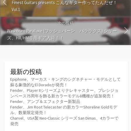
Finest Guitars presents こんなギター作ってたんだぜ！
Vol.1
次の投稿
Washburn Parallaxe (ワッシュバーン パララクス) シリー
ズ、HR/HM専用ギア入荷！！
最新の投稿
Epiphone、マーカス・キングのシグネチャー・モデルとして
蘇る象徴的なEl Doradoが発売！
Fender、Player IIシリーズよりテレキャスター、プレシジョ
ンベース75周年を飾る新カラーモデル8機種が追加発売！
Fender、アンプ＆エフェクター新製品
Fender、Jim Root Telecaster の新カラーShoreline Goldモデ
ル、数量限定発売！
Charvel、USA製 Neo-Classic シリーズ San Dimas、4カラーで
発売