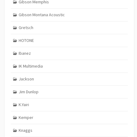
Gibson Memphis
Gibson Montana Acoustic
Gretsch
HOTONE
Ibanez
IK Multimedia
Jackson
Jim Dunlop
K.Yairi
Kemper
Knaggs