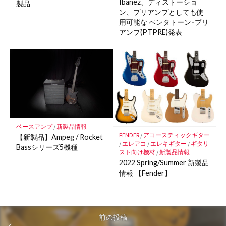
Ibanez、ディストーショ
製品
ン、プリアンプとしても使
用可能な ペンタトーン･プリ
アンプ(PTPRE)発表
ベースアンプ
/
新製品情報
FENDER
/
アコースティックギター
【新製品】Ampeg / Rocket
/
エレアコ
/
エレキギター
/
ギタリ
Bassシリーズ5機種
スト向け機材
/
新製品情報
2022 Spring/Summer 新製品
情報 【Fender】
前の投稿