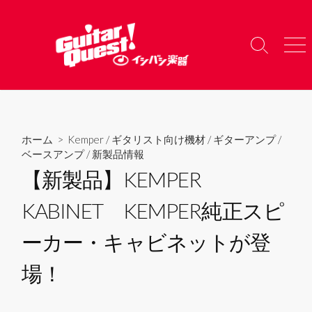
コ
ン
テ
検
メ
ン
索
ニ
ツ
切
ュ
り
ー
へ
替
ス
え
キ
ホーム
>
Kemper
/
ギタリスト向け機材
/
ギターアンプ
/
ッ
ベースアンプ
/
新製品情報
プ
【新製品】KEMPER
KABINET KEMPER純正スピ
ーカー・キャビネットが登
場！