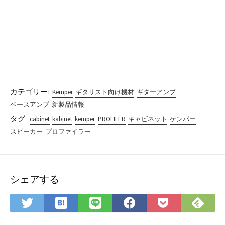
カテゴリー:
Kemper
ギタリスト向け機材
ギターアンプ
ベースアンプ
新製品情報
タグ:
cabinet
kabinet
kemper
PROFILER
キャビネット
ケンパー
スピーカー
プロファイラー
シェアする
は
Fee
Twitter
LINE
Facebook
Pocket
て
で
で
で
で
に