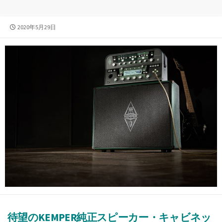
公
2020年5月29日
開
日
待望のKEMPER純正スピーカー・キャビネッ