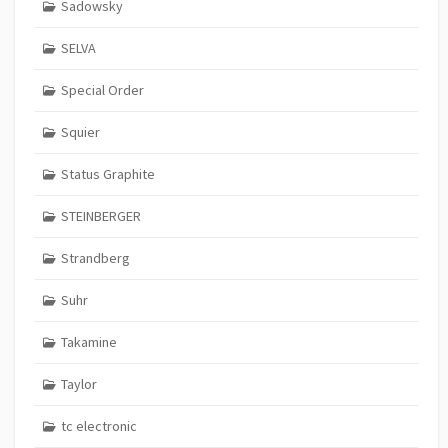
Sadowsky
SELVA
Special Order
Squier
Status Graphite
STEINBERGER
Strandberg
Suhr
Takamine
Taylor
tc electronic