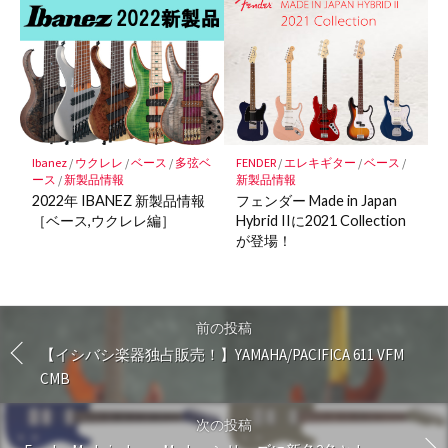
Ibanez
/
ウクレレ
/
ベース
/
多弦ベ
FENDER
/
エレキギター
/
ベース
/
ース
/
新製品情報
新製品情報
2022年 IBANEZ 新製品情報
フェンダー Made in Japan
［ベース,ウクレレ編］
Hybrid IIに2021 Collection
が登場！
前の投稿
【イシバシ楽器独占販売！】YAMAHA/PACIFICA 611 VFM
CMB
次の投稿