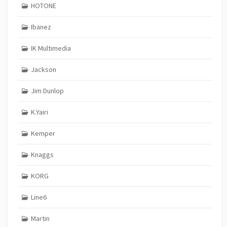
HOTONE
Ibanez
IK Multimedia
Jackson
Jim Dunlop
K.Yairi
Kemper
Knaggs
KORG
Line6
Martin