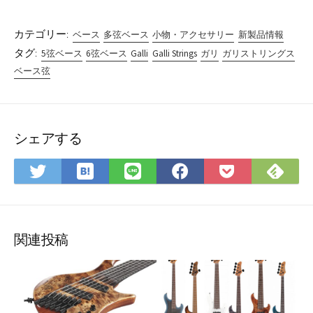
カテゴリー:
ベース
多弦ベース
小物・アクセサリー
新製品情報
タグ:
5弦ベース
6弦ベース
Galli
Galli Strings
ガリ
ガリストリングス
ベース弦
シェアする
は
Fee
Twitter
LINE
Facebook
Pocket
て
で
で
で
で
に
な
購
シ
シ
シ
保
ブ
読
ェ
ェ
ェ
存
ッ
ア
ア
ア
関連投稿
ク
マ
ー
ク