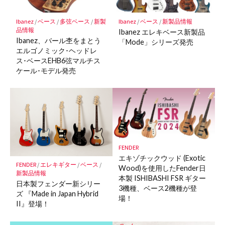
に
保
Ibanez
/
ベース
/
多弦ベース
/
新製
Ibanez
/
ベース
/
新製品情報
存
品情報
Ibanez エレキベース新製品
Ibanez、バール杢をまとう
「Mode」シリーズ発売
エルゴノミック･ヘッドレ
ス･ベースEHB6弦マルチス
ケール･モデル発売
FENDER
エキゾチックウッド (Exotic
FENDER
/
エレキギター
/
ベース
/
Wood)を使用したFender日
新製品情報
本製 ISHIBASHI FSR ギター
日本製フェンダー新シリー
3機種、ベース2機種が登
ズ 『Made in Japan Hybrid
場！
II』登場！