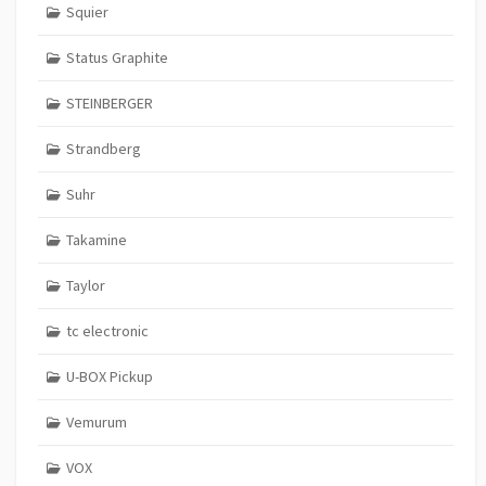
Squier
Status Graphite
STEINBERGER
Strandberg
Suhr
Takamine
Taylor
tc electronic
U-BOX Pickup
Vemurum
VOX