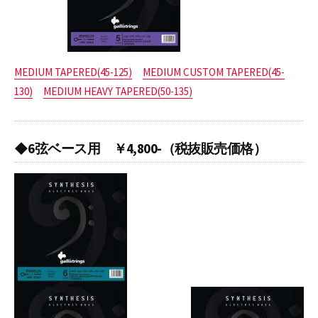
MEDIUM TAPERED(45-125)
MEDIUM CUSTOM TAPERED(45-
130)
MEDIUM HEAVY TAPERED(50-135)
◆6弦ベース用 ￥4,800-（税抜販売価格）