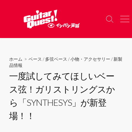
コ
ン
テ
検
メ
ン
索
ニ
ツ
切
ュ
り
ー
へ
替
ス
え
キ
ホーム
>
ベース
/
多弦ベース
/
小物・アクセサリー
/
新製
ッ
品情報
プ
一度試してみてほしいベー
ス弦！ガリストリングスか
ら「SYNTHESYS」が新登
場！！