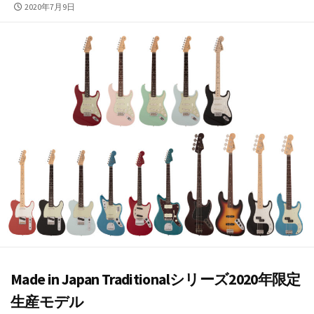
公
2020年7月9日
開
日
Made in Japan Traditionalシリーズ2020年限定
生産モデル