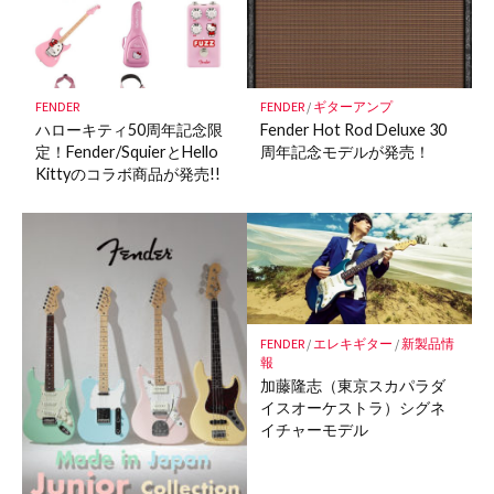
ー
ク
に
保
FENDER
FENDER
/
ギターアンプ
存
ハローキティ50周年記念限
Fender Hot Rod Deluxe 30
定！Fender/SquierとHello
周年記念モデルが発売！
Kittyのコラボ商品が発売!!
FENDER
/
エレキギター
/
新製品情
報
加藤隆志（東京スカパラダ
イスオーケストラ）シグネ
イチャーモデル