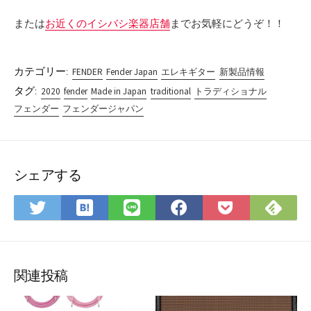
または
お近くのイシバシ楽器店舗
までお気軽にどうぞ！！
カテゴリー:
FENDER
Fender Japan
エレキギター
新製品情報
タグ:
2020
fender
Made in Japan
traditional
トラディショナル
フェンダー
フェンダージャパン
シェアする
は
Fee
Twitter
LINE
Facebook
Pocket
て
で
で
で
で
に
な
購
シ
シ
シ
保
ブ
読
ェ
ェ
ェ
存
ッ
ア
ア
ア
関連投稿
ク
マ