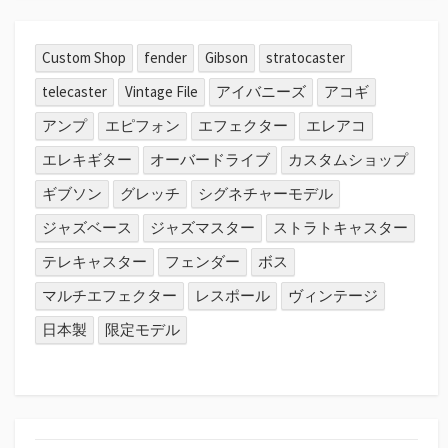
Custom Shop
fender
Gibson
stratocaster
telecaster
Vintage File
アイバニーズ
アコギ
アンプ
エピフォン
エフェクター
エレアコ
エレキギター
オーバードライブ
カスタムショップ
ギブソン
グレッチ
シグネチャーモデル
ジャズベース
ジャズマスター
ストラトキャスター
テレキャスター
フェンダー
ボス
マルチエフェクター
レスポール
ヴィンテージ
日本製
限定モデル