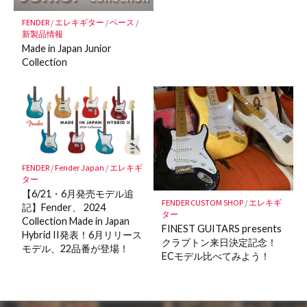
FENDER
/
エレキギター
/
ベース
/
新製品情報
Made in Japan Junior
Collection
FENDER
/
Fender Japan
/
エレキギ
ター
【6/21・6月発売モデル追
FENDER CUSTOM SHOP
/
エレキギ
記】Fender、 2024
ター
Collection Made in Japan
FINEST GUITARS presents
Hybrid II発表！6月リリース
クラプトン来日決定記念！
モデル、22品番が登場！
ECモデル比べてみよう！