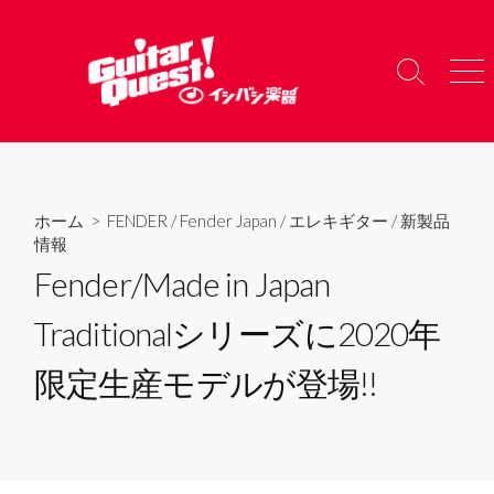
コ
ン
テ
検
メ
ン
索
ニ
ツ
切
ュ
り
ー
へ
替
ス
え
キ
ホーム
>
FENDER
/
Fender Japan
/
エレキギター
/
新製品
ッ
情報
プ
Fender/Made in Japan
Traditionalシリーズに2020年
限定生産モデルが登場!!