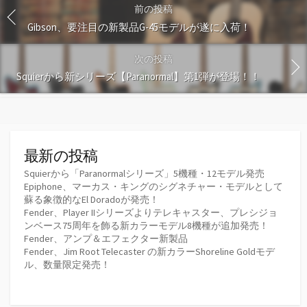
前の投稿
Gibson、要注目の新製品G-45モデルが遂に入荷！
次の投稿
Squierから新シリーズ【Paranormal】第1弾が登場！！
最新の投稿
Squierから「Paranormalシリーズ」5機種・12モデル発売
Epiphone、マーカス・キングのシグネチャー・モデルとして
蘇る象徴的なEl Doradoが発売！
Fender、Player IIシリーズよりテレキャスター、プレシジョ
ンベース75周年を飾る新カラーモデル8機種が追加発売！
Fender、アンプ＆エフェクター新製品
Fender、Jim Root Telecaster の新カラーShoreline Goldモデ
ル、数量限定発売！