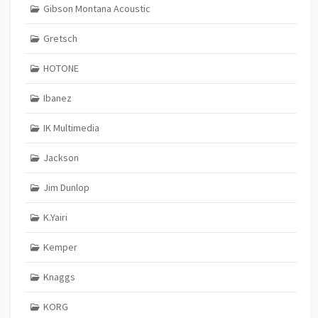
Gibson Montana Acoustic
Gretsch
HOTONE
Ibanez
IK Multimedia
Jackson
Jim Dunlop
K.Yairi
Kemper
Knaggs
KORG