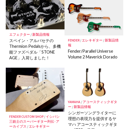
マ
ー
ク
に
保
エフェクター
/
新製品情報
存
スペイン・アルバセテの
FENDER
/
エレキギター
/
新製品情
報
Thermion Pedalsから、多機
Fender/Parallel Universe
能ファズペダル「STONE
Volume 2 Maverick Dorado
AGE」入荷しました！
YAMAHA
/
アコースティックギタ
ー
/
新製品情報
シンガーソングライターに
FENDER CUSTOM SHOP
/
イシバシ
理想の表現力を提供するヤ
三銃士のスーパーギター列伝･ア
マハ アコースティックギタ
ーカイブス
/
エレキギター