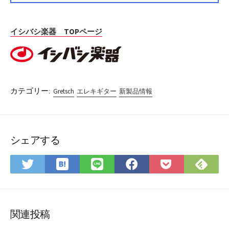
イシバシ楽器 TOPページ
カテゴリー:
Gretsch
エレキギター
新製品情報
シェアする
は
Fee
Twitter
LINE
Facebook
Pocket
て
で
で
で
で
に
な
購
シ
シ
シ
保
ブ
読
ェ
ェ
ェ
存
ッ
ア
ア
ア
関連投稿
ク