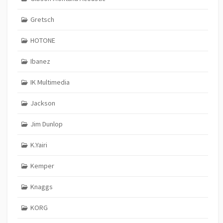
Gretsch
HOTONE
Ibanez
IK Multimedia
Jackson
Jim Dunlop
K.Yairi
Kemper
Knaggs
KORG