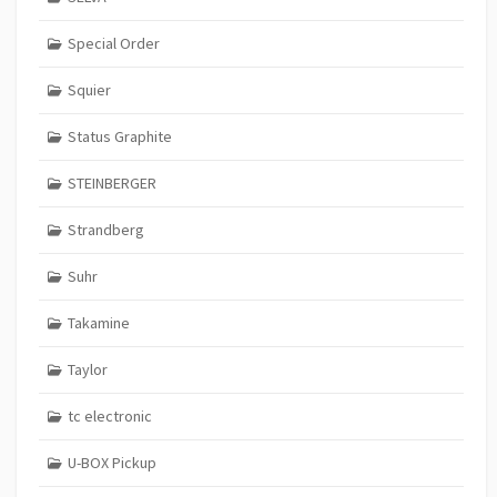
Special Order
Squier
Status Graphite
STEINBERGER
Strandberg
Suhr
Takamine
Taylor
tc electronic
U-BOX Pickup