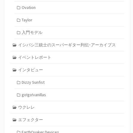
Ovation
Taylor
入門モデル
イシバシ三銃士のスーパーギター列伝･アーカイブス
イベントレポート
インタビュー
Dizzy Sunfist
go!go!vanillas
ウクレレ
エフェクター
EarthQuaker Devices