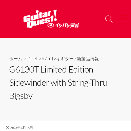
コ
ン
テ
検
メ
ン
索
ニ
ツ
切
ュ
り
ー
へ
替
ス
え
キ
ホーム
>
Gretsch
/
エレキギター
/
新製品情報
ッ
G6130T Limited Edition
プ
Sidewinder with String-Thru
Bigsby
公
2023年6月15日