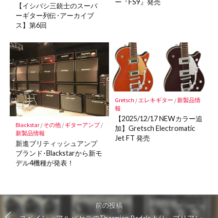
ー『FS9』発売
【イシバシ三銃士のスーパ
ーギター列伝･アーカイブ
ス】第6回
Gretsch
/
エレキギター
/
新製品情
報
【2025/12/17 NEWカラー追
Blackstar
/
その他
/
ギターアンプ
/
加】Gretsch Electromatic
新製品情報
Jet FT 発売
新進ブリティッシュアンプ
ブランド･Blackstarから新モ
デル4機種が発表！
前の投稿