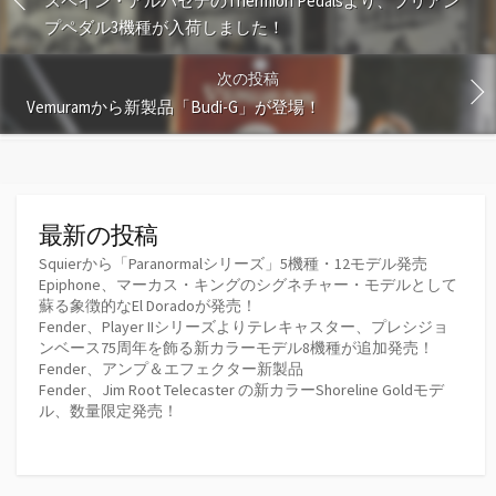
スペイン・アルバセテのThermion Pedalsより、プリアン
プペダル3機種が入荷しました！
次の投稿
Vemuramから新製品「Budi-G」が登場！
最新の投稿
Squierから「Paranormalシリーズ」5機種・12モデル発売
Epiphone、マーカス・キングのシグネチャー・モデルとして
蘇る象徴的なEl Doradoが発売！
Fender、Player IIシリーズよりテレキャスター、プレシジョ
ンベース75周年を飾る新カラーモデル8機種が追加発売！
Fender、アンプ＆エフェクター新製品
Fender、Jim Root Telecaster の新カラーShoreline Goldモデ
ル、数量限定発売！