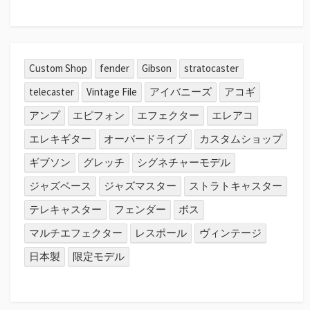
Custom Shop
fender
Gibson
stratocaster
telecaster
Vintage File
アイバニーズ
アコギ
アンプ
エピフォン
エフェクター
エレアコ
エレキギター
オーバードライブ
カスタムショップ
ギブソン
グレッチ
シグネチャーモデル
ジャズベース
ジャズマスター
ストラトキャスター
テレキャスター
フェンダー
ボス
マルチエフェクター
レスポール
ヴィンテージ
日本製
限定モデル