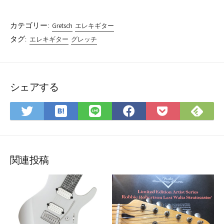
カテゴリー:
Gretsch
エレキギター
タグ:
エレキギター
グレッチ
シェアする
は
Fee
Twitter
LINE
Facebook
Pocket
て
で
で
で
で
に
な
購
シ
シ
シ
保
ブ
読
ェ
ェ
ェ
存
ッ
ア
ア
ア
関連投稿
ク
マ
ー
ク
に