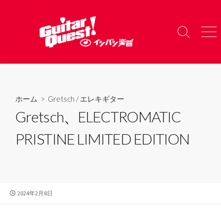
コ
ン
テ
検
メ
ン
索
ニ
ツ
切
ュ
り
ー
へ
替
ス
え
キ
ホーム
>
Gretsch
/
エレキギター
ッ
Gretsch、ELECTROMATIC
プ
PRISTINE LIMITED EDITION
公
2024年2月8日
開
日