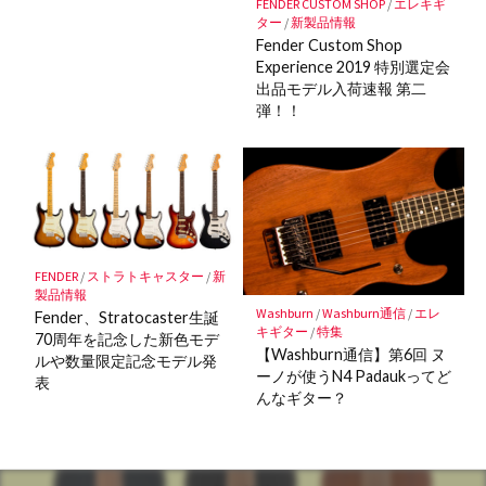
FENDER CUSTOM SHOP
/
エレキギ
ター
/
新製品情報
Fender Custom Shop
Experience 2019 特別選定会
出品モデル入荷速報 第二
弾！！
FENDER
/
ストラトキャスター
/
新
製品情報
Washburn
/
Washburn通信
/
エレ
Fender、Stratocaster生誕
キギター
/
特集
70周年を記念した新色モデ
【Washburn通信】第6回 ヌ
ルや数量限定記念モデル発
ーノが使うN4 Padaukってど
表
んなギター？