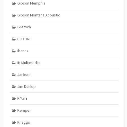
Gibson Memphis
Gibson Montana Acoustic
Gretsch
HOTONE
Ibanez
IK Multimedia
Jackson
Jim Dunlop
K.Yairi
Kemper
Knaggs