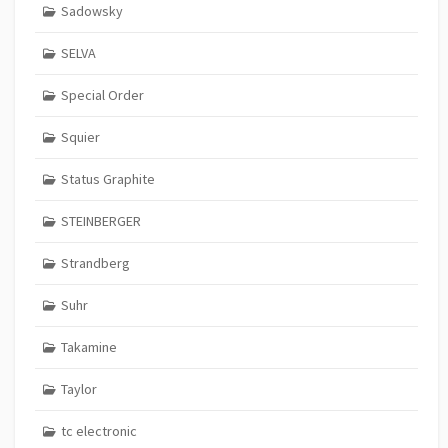
Sadowsky
SELVA
Special Order
Squier
Status Graphite
STEINBERGER
Strandberg
Suhr
Takamine
Taylor
tc electronic