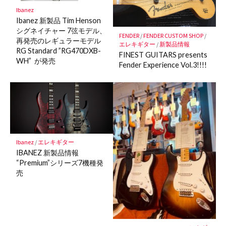
保
Ibanez
存
Ibanez 新製品 Tim Henson
シグネイチャー 7弦モデル、
FENDER
/
FENDER CUSTOM SHOP
/
再発売のレギュラーモデル
エレキギター
/
新製品情報
RG Standard ”RG470DXB-
FINEST GUITARS presents
WH” が発売
Fender Experience Vol.3!!!!
Ibanez
/
エレキギター
IBANEZ 新製品情報
“Premium”シリーズ7機種発
売