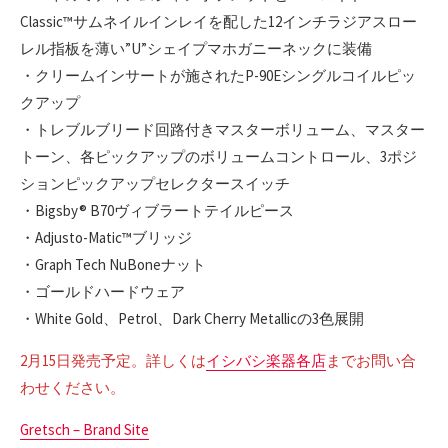
Classic™サムネイルインレイを配した12インチラジアスロー
レル指板を薄い”U”シェイプマホガニーネックに装備
・クリームインサートが施されたP-90Eシングルコイルピッ
クアップ
・トレブルブリード回路付きマスターボリューム、マスター
トーン、各ピックアップのボリュームコントロール、3ポジ
ションピックアップセレクタースイッチ
・Bigsby® B70ヴィブラートテイルピース
・Adjusto-Matic™ブリッジ
・Graph Tech NuBoneナット
・ゴールドハードウェア
・White Gold、Petrol、Dark Cherry Metallicの3色展開
2月15日発売予定。詳しくは
イシバシ楽器各店
までお問い合
わせください。
Gretsch – Brand Site