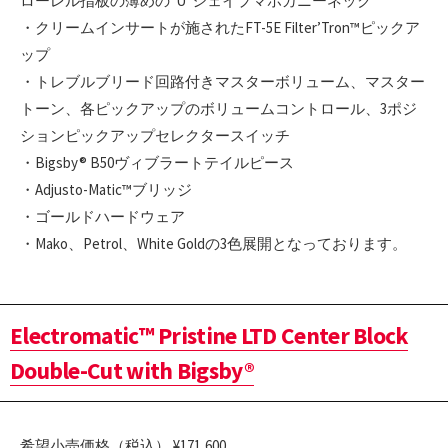
ローレル指板の薄めの”U”シェイプマホガニーネック
・クリームインサートが施されたFT-5E Filter’Tron™ピックア
ップ
・トレブルブリード回路付きマスターボリューム、マスター
トーン、各ピックアップのボリュームコントロール、3ポジ
ションピックアップセレクタースイッチ
・Bigsby® B50ヴィブラートテイルピース
・Adjusto-Matic™ブリッジ
・ゴールドハードウェア
・Mako、Petrol、White Goldの3色展開となっております。
Electromatic™ Pristine LTD Center Block
Double-Cut with Bigsby®
希望小売価格（税込） ¥171,600