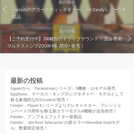
前の投稿
Gretschのアコースティックギター、Jim Dandyシリーズ新
製品
次の投稿
【ご予約受付中】200種類のドライブサウンド！ 歪み専用
マルチストンプZOOM MS-200D+ 発売！
最新の投稿
Squierから「Paranormalシリーズ」5機種・12モデル発売
Epiphone、マーカス・キングのシグネチャー・モデルとして
蘇る象徴的なEl Doradoが発売！
Fender、Player IIシリーズよりテレキャスター、プレシジョ
ンベース75周年を飾る新カラーモデル8機種が追加発売！
Fender、アンプ＆エフェクター新製品
Fender、Jim Root Telecaster の新カラーShoreline Goldモデ
ル、数量限定発売！