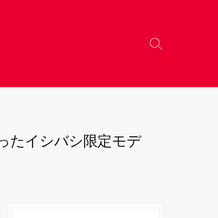
検
索
切
り
替
え
とったイシバシ限定モデ