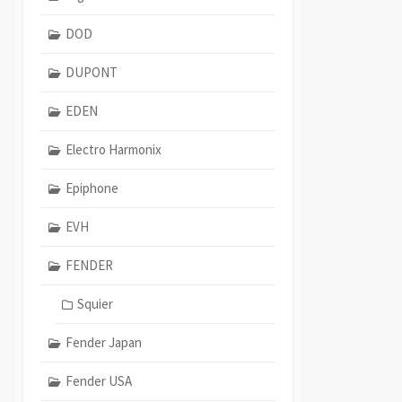
DOD
DUPONT
EDEN
Electro Harmonix
Epiphone
EVH
FENDER
Squier
Fender Japan
Fender USA