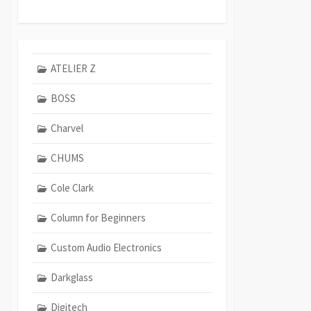
ATELIER Z
BOSS
Charvel
CHUMS
Cole Clark
Column for Beginners
Custom Audio Electronics
Darkglass
Digitech