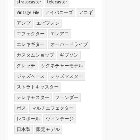
stratocaster
telecaster
Vintage File
アイバニーズ
アコギ
アンプ
エピフォン
エフェクター
エレアコ
エレキギター
オーバードライブ
カスタムショップ
ギブソン
グレッチ
シグネチャーモデル
ジャズベース
ジャズマスター
ストラトキャスター
テレキャスター
フェンダー
ボス
マルチエフェクター
レスポール
ヴィンテージ
日本製
限定モデル