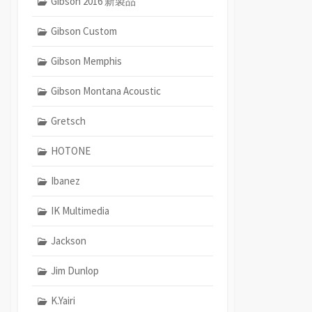
Gibson 2016 新製品
Gibson Custom
Gibson Memphis
Gibson Montana Acoustic
Gretsch
HOTONE
Ibanez
IK Multimedia
Jackson
Jim Dunlop
K.Yairi