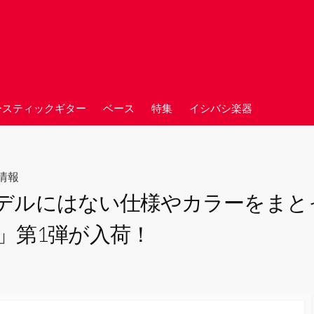
ースティックギター
ベース
特集
イシバシ楽器
情報
ーモデルにはない仕様やカラーをま
2024」第1弾が入荷！