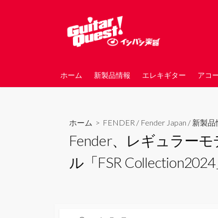
コ
ン
テ
ン
ツ
へ
ホーム
新製品情報
エレキギター
アコ
ス
キ
ッ
プ
ホーム
>
FENDER
/
Fender Japan
/
新製品
Fender、レギュラ
ル「FSR Collection