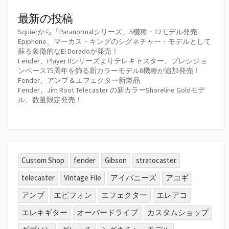
最新の投稿
Squierから「Paranormalシリーズ」5機種・12モデル発売
Epiphone、マーカス・キングのシグネチャー・モデルとして
蘇る象徴的なEl Doradoが発売！
Fender、Player IIシリーズよりテレキャスター、プレシジョ
ンベース75周年を飾る新カラーモデル8機種が追加発売！
Fender、アンプ＆エフェクター新製品
Fender、Jim Root Telecaster の新カラーShoreline Goldモデ
ル、数量限定発売！
Custom Shop
fender
Gibson
stratocaster
telecaster
Vintage File
アイバニーズ
アコギ
アンプ
エピフォン
エフェクター
エレアコ
エレキギター
オーバードライブ
カスタムショップ