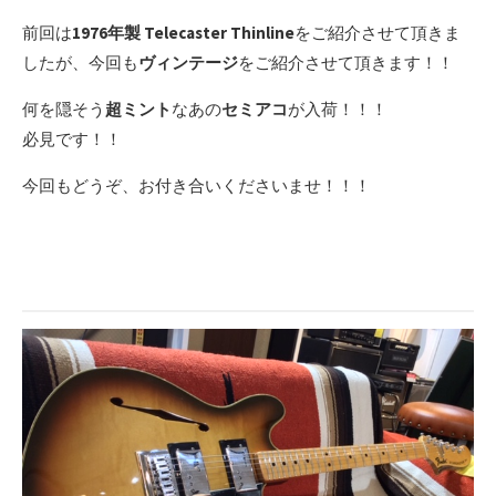
前回は
1976年製 Telecaster Thinline
をご紹介させて頂きま
したが、今回も
ヴィンテージ
をご紹介させて頂きます！！
何を隠そう
超ミント
なあの
セミアコ
が入荷！！！
必見です！！
今回もどうぞ、お付き合いくださいませ！！！