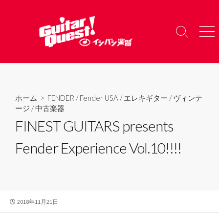
コ
ン
テ
検
メ
ン
索
ニ
ツ
切
ュ
り
ー
へ
替
ス
え
キ
ホーム
>
FENDER
/
Fender USA
/
エレキギター
/
ヴィンテ
ッ
ージ
/
中古楽器
プ
FINEST GUITARS presents
Fender Experience Vol.10!!!!
公
2018年11月21日
開