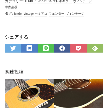
カテゴリー:
FENDER
Fender USA
エレキギター
ヴィンテージ
中古楽器
タグ:
fender
Vintage
セミアコ
フェンダー
ヴィンテージ
シェアする
は
Fee
Twitter
LINE
Facebook
Pocket
て
で
で
で
で
に
な
購
シ
シ
シ
保
ブ
読
ェ
ェ
ェ
存
ッ
ア
ア
ア
関連投稿
ク
マ
ー
ク
に
保