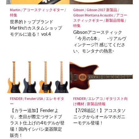
存
Martin
/
アコースティックギター
/
Gibson
/
Gibson 2017 新製品
/
特集
Gibson Montana Acoustic
/
アコー
スティックギター
/
新製品情報
/
世界的トップブランド
特集
Martinのカスタムショップ
Gibsonアコースティック
モデルに迫る！ vol.4
「今月の1本」 -リアルヴ
ィンテージ?! 感じてくださ
い、モンタナの熱意-
FENDER
/
Fender USA
/
エレキギタ
FENDER
/
エレアコ
/
ギタリスト向
ー
け機材
/
新製品情報
【カラー追加】Fenderよ
【7/28追記！】アコスタソ
り、杢目が際立つサンドブ
ニックからオールマホガニ
ラスト仕上げの4モデルが登
ーモデル登場！
場！国内イシバシ楽器限定
販売！