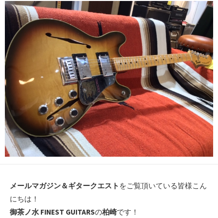
日
メールマガジン＆ギタークエスト
をご覧頂いている皆様こん
にちは！
御茶ノ水 FINEST GUITARS
の
柏崎
です！