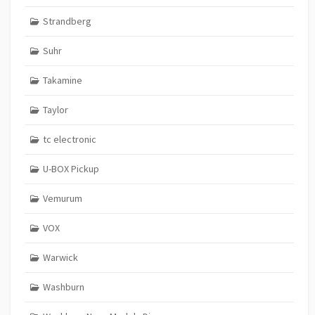
Strandberg
Suhr
Takamine
Taylor
tc electronic
U-BOX Pickup
Vemurum
VOX
Warwick
Washburn