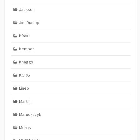
Jackson
Jim Dunlop
K.Yairi
Kemper
Knaggs
KORG
Line6
Martin
Maruszczyk
Morris