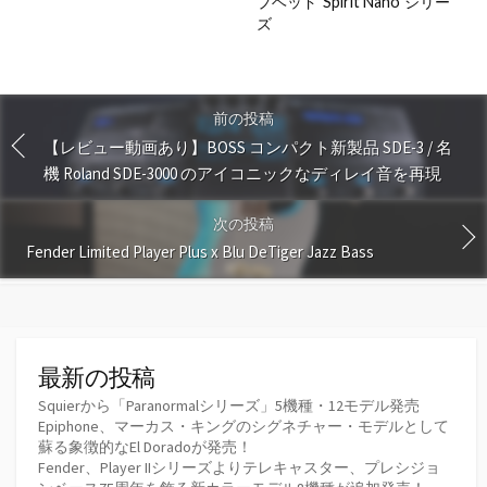
プヘッド”Spirit Nano”シリー
ズ
前の投稿
【レビュー動画あり】BOSS コンパクト新製品 SDE-3 / 名
機 Roland SDE-3000 のアイコニックなディレイ音を再現
次の投稿
Fender Limited Player Plus x Blu DeTiger Jazz Bass
最新の投稿
Squierから「Paranormalシリーズ」5機種・12モデル発売
Epiphone、マーカス・キングのシグネチャー・モデルとして
蘇る象徴的なEl Doradoが発売！
Fender、Player IIシリーズよりテレキャスター、プレシジョ