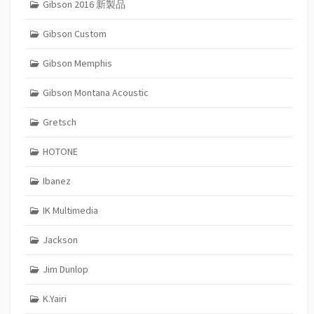
Gibson 2016 新製品
Gibson Custom
Gibson Memphis
Gibson Montana Acoustic
Gretsch
HOTONE
Ibanez
IK Multimedia
Jackson
Jim Dunlop
K.Yairi