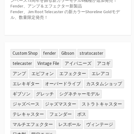
ンベース75周年を飾る新カラーモデル8機種が追加発売！
Fender、アンプ＆エフェクター新製品
Fender、Jim Root Telecaster の新カラーShoreline Goldモデ
ル、数量限定発売！
Custom Shop
fender
Gibson
stratocaster
telecaster
Vintage File
アイバニーズ
アコギ
アンプ
エピフォン
エフェクター
エレアコ
エレキギター
オーバードライブ
カスタムショップ
ギブソン
グレッチ
シグネチャーモデル
ジャズベース
ジャズマスター
ストラトキャスター
テレキャスター
フェンダー
ボス
マルチエフェクター
レスポール
ヴィンテージ