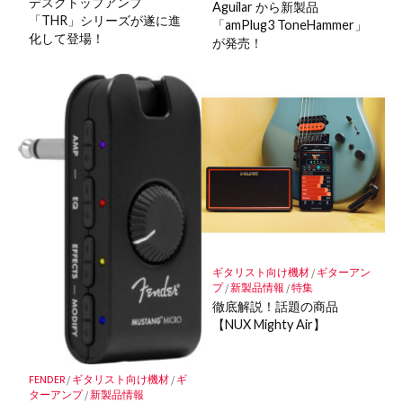
デスクトップアンプ
Aguilar から新製品
「THR」シリーズが遂に進
「amPlug3 ToneHammer」
化して登場！
が発売！
ギタリスト向け機材
/
ギターアン
プ
/
新製品情報
/
特集
徹底解説！話題の商品
【NUX Mighty Air】
FENDER
/
ギタリスト向け機材
/
ギ
ターアンプ
/
新製品情報