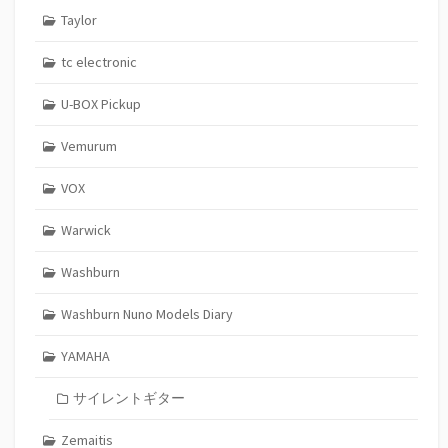
Taylor
tc electronic
U-BOX Pickup
Vemurum
VOX
Warwick
Washburn
Washburn Nuno Models Diary
YAMAHA
サイレントギター
Zemaitis