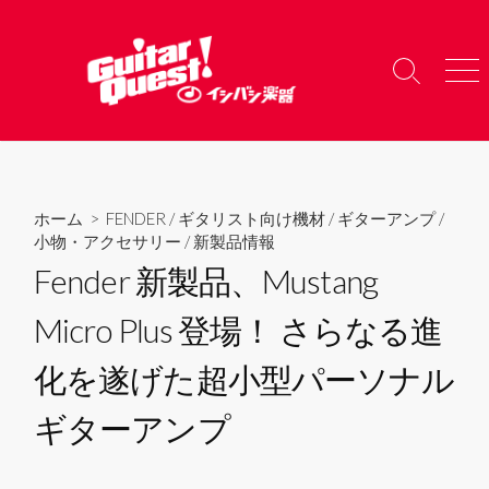
コ
ン
テ
検
メ
ン
索
ニ
ツ
切
ュ
り
ー
へ
替
ス
え
キ
ホーム
>
FENDER
/
ギタリスト向け機材
/
ギターアンプ
/
ッ
小物・アクセサリー
/
新製品情報
プ
Fender 新製品、Mustang
Micro Plus 登場！ さらなる進
化を遂げた超小型パーソナル
ギターアンプ