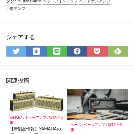
タグ:
Mustang Micro
ヘッドフォンアンプ
ヘッドホンアンプ
小型アンプ
シェアする
は
Fee
Twitter
LINE
Facebook
Pocket
て
で
で
で
で
に
な
購
シ
シ
シ
保
ブ
読
ェ
ェ
ェ
存
ッ
ア
ア
ア
関連投稿
ク
マ
ー
ク
に
YAMAHA
/
ギターアンプ
/
新製品情
保
報
ベース
/
ベースアンプ
/
新製品情
存
【新製品情報】YAMAHAの
報