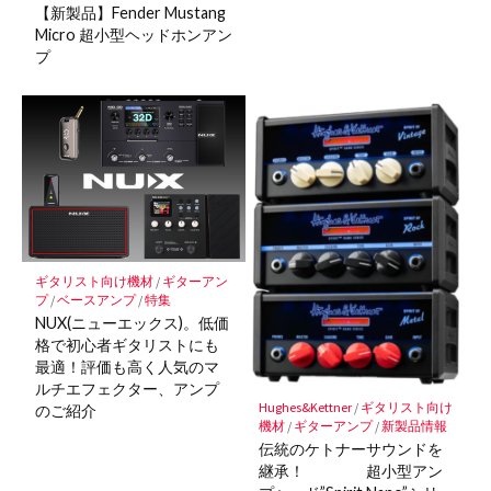
【新製品】Fender Mustang
Micro 超小型ヘッドホンアン
プ
ギタリスト向け機材
/
ギターアン
プ
/
ベースアンプ
/
特集
NUX(ニューエックス)。低価
格で初心者ギタリストにも
最適！評価も高く人気のマ
ルチエフェクター、アンプ
Hughes&Kettner
/
ギタリスト向け
のご紹介
機材
/
ギターアンプ
/
新製品情報
伝統のケトナーサウンドを
継承！ 超小型アン