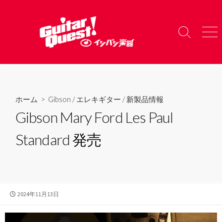
コ
ン
テ
検
メ
ン
索
ニ
ツ
切
ュ
り
ー
へ
替
ス
え
キ
ホーム
>
Gibson
/
エレキギター
/
新製品情報
ッ
Gibson Mary Ford Les Paul
プ
Standard 発売
公
2024年11月13日
開
日