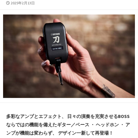
公
2025年2月13日
開
日
多彩なアンプとエフェクト、 日々の演奏を充実させるBOSS
ならではの機能を備えたギター／ベース ・ ヘッドホン ・ ア
ンプが機能は変わらず、 デザイン一新して再登場！