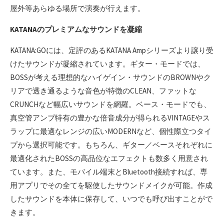
屋外等あらゆる場所で演奏が行えます。
KATANAのプレミアムなサウンドを凝縮
KATANA:GOには、定評のあるKATANA Ampシリーズより譲り受
けたサウンドが凝縮されています。ギター・モードでは、
BOSSが考える理想的なハイゲイン・サウンドのBROWNやク
リアで透き通るような音色が特徴のCLEAN、ファットな
CRUNCHなど幅広いサウンドを網羅。ベース・モードでも、
真空管アンプ特有の豊かな倍音成分が得られるVINTAGEやス
ラップに最適なレンジの広いMODERNなど、個性際立つタイ
プから選択可能です。もちろん、ギター／ベースそれぞれに
最適化されたBOSSの高品位なエフェクトも数多く用意され
ています。また、モバイル端末とBluetooth接続すれば、専
用アプリでその全てを駆使したサウンドメイクが可能。作成
したサウンドを本体に保存して、いつでも呼び出すことがで
きます。