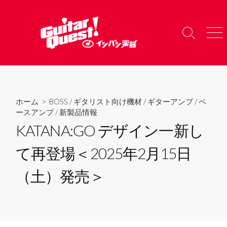
コ
ン
テ
検
メ
ン
索
ニ
ツ
切
ュ
り
ー
へ
替
ス
え
キ
ホーム
>
BOSS
/
ギタリスト向け機材
/
ギターアンプ
/
ベ
ッ
ースアンプ
/
新製品情報
プ
KATANA:GO デザイン一新し
て再登場＜2025年2月15日
（土）発売＞