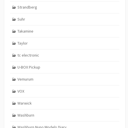
Strandberg
Suhr
Takamine
Taylor
tc electronic
U-BOX Pickup
Vemurum
VOX
Warwick
Washburn
Washburn Nuno Models Diary