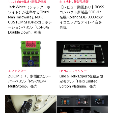
存
リスト向け機材
/
新製品情報
向け機材
/
新製品情報
Jack White（ジャック・ホ
【レビュー動画あり】BOSS
ワイト）が主宰するThird
コンパクト新製品 SDE-3 /
Man HardwareとMXR
名機 Roland SDE-3000 のア
CUSTOM SHOPのコラボレ
イコニックなディレイ音を
ーションペダル「CSP042
再現
Double Down」発表！
エフェクター
Line6
/
エフェクター
ZOOMより、多機能なルー
Line 6 Helix Expert在籍店限
パーペダル『MS-90LP+
定モデル「Helix Limited
MultiStomp』発売
Edition Platinum」発売