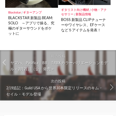
ギタリスト向け機材
/
小物・アク
Blackstar
/
ギターアンプ
セサリー
/
新製品情報
BLACKSTAR 新製品 BEAM:
BOSS 新製品 CLIPチューナ
SOLO ～アプリで操る、究
ーやワイヤレス、EFケース
極のギターサウンドをポケ
など５アイテムを発表！
ットに
前の投稿
ヤマハ、Pacifica、BB、TRBX カラーバリエーションモデ
ル＜2月21日（金）発売＞
次の投稿
2/19追記：Guild USA から世界30本限定リリースのキム・
セイル・モデル登場