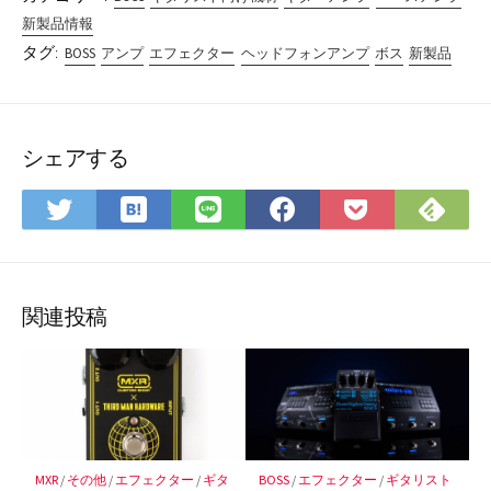
新製品情報
タグ:
BOSS
アンプ
エフェクター
ヘッドフォンアンプ
ボス
新製品
シェアする
は
Fee
Twitter
LINE
Facebook
Pocket
て
で
で
で
で
に
な
購
シ
シ
シ
保
ブ
読
ェ
ェ
ェ
存
ッ
ア
ア
ア
関連投稿
ク
マ
ー
ク
に
保
MXR
/
その他
/
エフェクター
/
ギタ
BOSS
/
エフェクター
/
ギタリスト