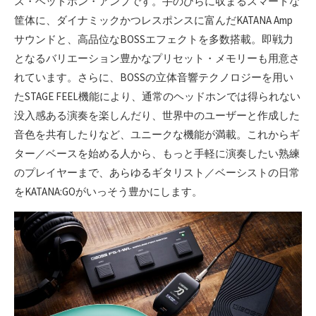
ス・ヘッドホン・アンプです。手のひらに収まるスマートな
筐体に、ダイナミックかつレスポンスに富んだKATANA Amp
サウンドと、高品位なBOSSエフェクトを多数搭載。即戦力
となるバリエーション豊かなプリセット・メモリーも用意さ
れています。さらに、BOSSの立体音響テクノロジーを用い
たSTAGE FEEL機能により、通常のヘッドホンでは得られない
没入感ある演奏を楽しんだり、世界中のユーザーと作成した
音色を共有したりなど、ユニークな機能が満載。これからギ
ター／ベースを始める人から、もっと手軽に演奏したい熟練
のプレイヤーまで、あらゆるギタリスト／ベーシストの日常
をKATANA:GOがいっそう豊かにします。