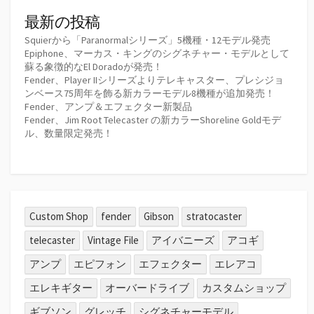
最新の投稿
Squierから「Paranormalシリーズ」5機種・12モデル発売
Epiphone、マーカス・キングのシグネチャー・モデルとして
蘇る象徴的なEl Doradoが発売！
Fender、Player IIシリーズよりテレキャスター、プレシジョ
ンベース75周年を飾る新カラーモデル8機種が追加発売！
Fender、アンプ＆エフェクター新製品
Fender、Jim Root Telecaster の新カラーShoreline Goldモデ
ル、数量限定発売！
Custom Shop
fender
Gibson
stratocaster
telecaster
Vintage File
アイバニーズ
アコギ
アンプ
エピフォン
エフェクター
エレアコ
エレキギター
オーバードライブ
カスタムショップ
ギブソン
グレッチ
シグネチャーモデル