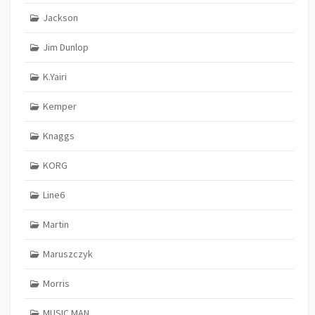
Jackson
Jim Dunlop
K.Yairi
Kemper
Knaggs
KORG
Line6
Martin
Maruszczyk
Morris
MUSIC MAN