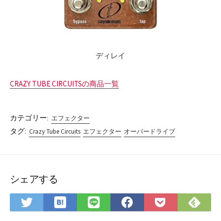
ディレイ
CRAZY TUBE CIRCUITSの商品一覧
カテゴリー:
エフェクター
タグ:
Crazy Tube Circuits
エフェクター
オーバードライブ
シェアする
は
Fee
Twitter
LINE
Facebook
Pocket
て
で
で
で
で
に