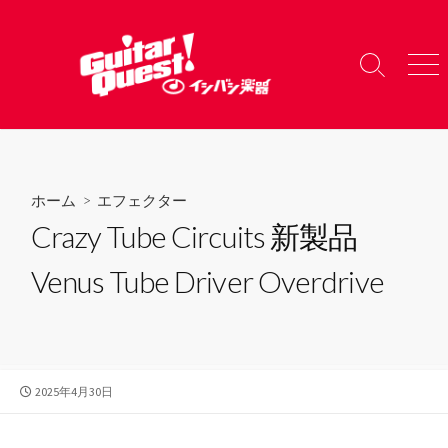
コ
ン
テ
検
メ
ン
索
ニ
ツ
切
ュ
り
ー
へ
替
ス
え
キ
ホーム
>
エフェクター
ッ
Crazy Tube Circuits 新製品
プ
Venus Tube Driver Overdrive
公
2025年4月30日
開
日