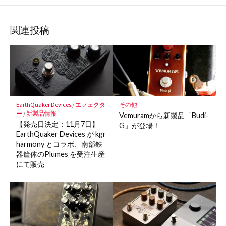
な
購
シ
シ
シ
保
ブ
読
ェ
ェ
ェ
存
ッ
ア
ア
ア
関連投稿
ク
マ
ー
ク
に
保
EarthQuaker Devices
/
エフェクタ
その他
存
ー
/
新製品情報
Vemuramから新製品「Budi-
【発売日決定：11月7日】
G」が登場！
EarthQuaker Devices が kgr
harmony とコラボ、南部鉄
器筐体のPlumes を受注生産
にて販売