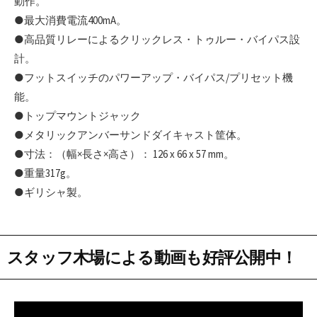
動作。
●最大消費電流400mA。
●高品質リレーによるクリックレス・トゥルー・バイパス設
計。
●フットスイッチのパワーアップ・バイパス/プリセット機
能。
●トップマウントジャック
●メタリックアンバーサンドダイキャスト筐体。
●寸法：（幅×長さ×高さ）： 126 x 66 x 57 mm。
●重量317g。
●ギリシャ製。
スタッフ木場による動画も好評公開中！