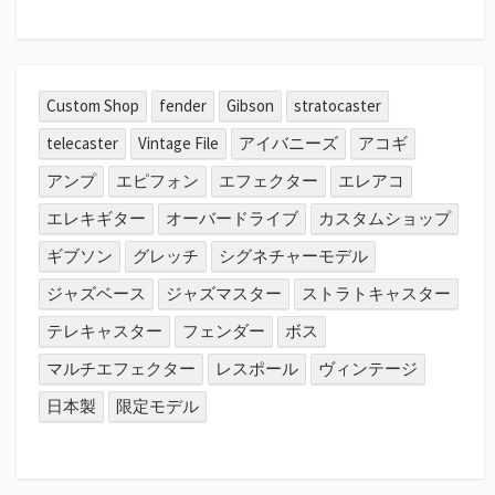
Custom Shop
fender
Gibson
stratocaster
telecaster
Vintage File
アイバニーズ
アコギ
アンプ
エピフォン
エフェクター
エレアコ
エレキギター
オーバードライブ
カスタムショップ
ギブソン
グレッチ
シグネチャーモデル
ジャズベース
ジャズマスター
ストラトキャスター
テレキャスター
フェンダー
ボス
マルチエフェクター
レスポール
ヴィンテージ
日本製
限定モデル