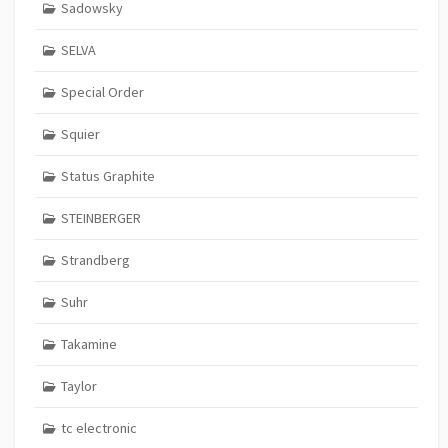
Sadowsky
SELVA
Special Order
Squier
Status Graphite
STEINBERGER
Strandberg
Suhr
Takamine
Taylor
tc electronic