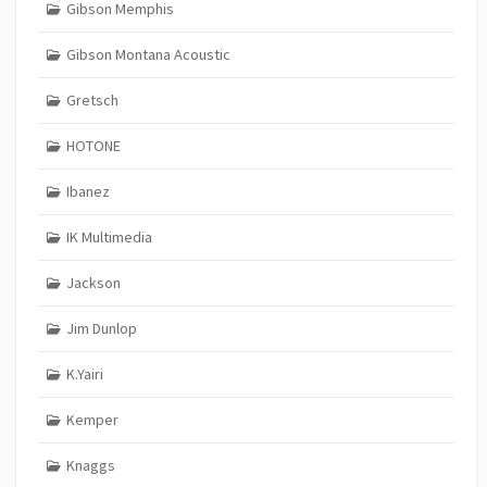
Gibson Memphis
Gibson Montana Acoustic
Gretsch
HOTONE
Ibanez
IK Multimedia
Jackson
Jim Dunlop
K.Yairi
Kemper
Knaggs