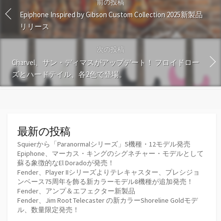
前の投稿
Epiphone Inspired by Gibson Custom Collection 2025新製品
リリース
次の投稿
Charvel、サン・ディマスがアップデート！ フロイドロー
ズとハードテイル、各2色で登場。
最新の投稿
Squierから「Paranormalシリーズ」5機種・12モデル発売
Epiphone、マーカス・キングのシグネチャー・モデルとして
蘇る象徴的なEl Doradoが発売！
Fender、Player IIシリーズよりテレキャスター、プレシジョ
ンベース75周年を飾る新カラーモデル8機種が追加発売！
Fender、アンプ＆エフェクター新製品
Fender、Jim Root Telecaster の新カラーShoreline Goldモデ
ル、数量限定発売！