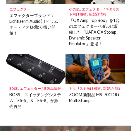
その他
/
エフェクター
/
ギタリス
エフェクター
ト向け機材
/
新製品情報
エフェクターブランド：
「OX Amp Top Box」を1台
Lichtlaerm Audio(リヒラム
のエフェクターペダルに凝
オーディオ)お取り扱い開
縮した「UAFX OX Stomp
始！
Dynamic Speaker
Emulator」登場！
BOSS
/
エフェクター
/
新製品情報
ギタリスト向け機材
/
新製品情報
BOSS、スイッチングシステ
ZOOM 新製品 MS-70CDR+
ム「ES-5」&「ES-8」が販
MultiStomp
売再開