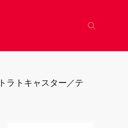
検
索
切
り
替
え
r ストラトキャスター／テ