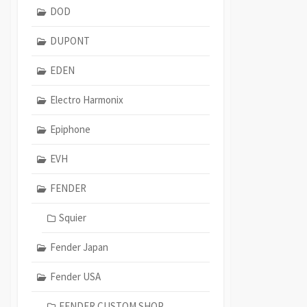
DOD
DUPONT
EDEN
Electro Harmonix
Epiphone
EVH
FENDER
Squier
Fender Japan
Fender USA
FENDER CUSTOM SHOP