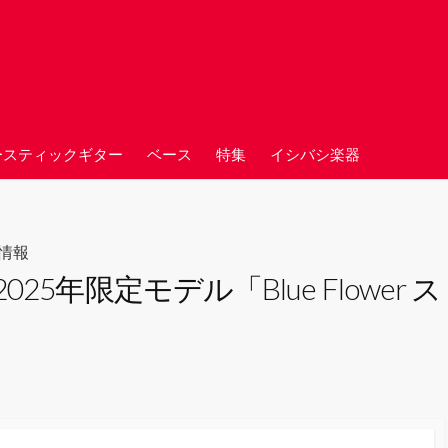
ースティックギター
ベース
特集
イシバシ楽器
情報
25年限定モデル「Blue Flowe