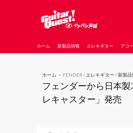
コ
ン
テ
ン
ツ
へ
ホーム
新製品情報
エレキギター
アコ
ス
キ
ッ
プ
ホーム
>
FENDER
/
エレキギター
/
新製品
フェンダーから日本製20
レキャスター」発売