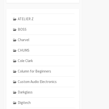
ATELIER Z
BOSS
Charvel
CHUMS
Cole Clark
Column for Beginners
Custom Audio Electronics
Darkglass
Digitech