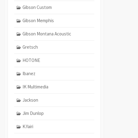
Gibson Custom
Gibson Memphis
Gibson Montana Acoustic
Gretsch
HOTONE
Ibanez
IK Multimedia
Jackson
Jim Dunlop
K.Yairi