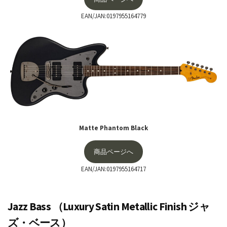
EAN/JAN:0197955164779
Matte Phantom Black
商品ページへ
EAN/JAN:0197955164717
Jazz Bass （Luxury Satin Metallic Finish ジャ
ズ・ベース）