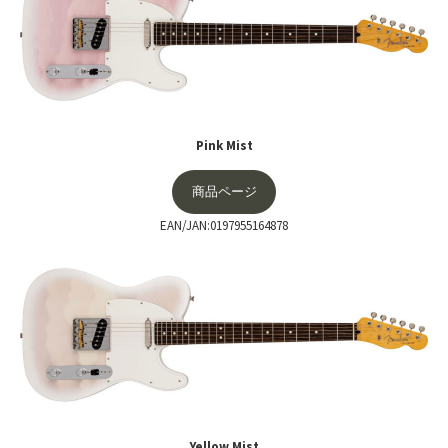
Pink Mist
商品ページ
EAN/JAN:0197955164878
Yellow Mist