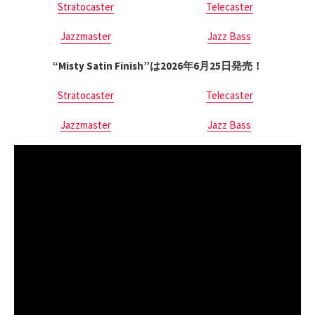
Stratocaster
Telecaster
Jazzmaster
Jazz Bass
“Misty Satin Finish”は2026年6月25日発売！
Stratocaster
Telecaster
Jazzmaster
Jazz Bass