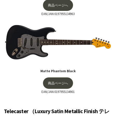
商品ページへ
EAN/JAN:0197955134963
Matte Phantom Black
商品ページへ
EAN/JAN:0197955134901
Telecaster （Luxury Satin Metallic Finish テレ