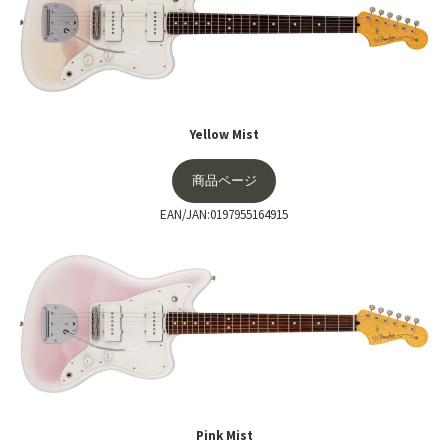
Yellow Mist
商品ページ
EAN/JAN:0197955164915
Pink Mist