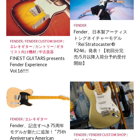
ー
ク
に
保
FENDER
存
Fender、日本製アーティス
トシグネイチャーモデル
FENDER
/
FENDER CUSTOM SHOP
/
『Rei Stratocaster®
エレキギター
/
カントリー
/
ギタ
R246』発表！【初回分完
リスト向け機材
/
中古楽器
売/5月以降入荷分予約受付
FINEST GUITARS presents
開始】
Fender Experience
Vol.16!!!!
FENDER
/
エレキギター
Fender、記念すべき75周年
モデルが新たに追加！ “75th
FENDER
/
FENDER CUSTOM SHOP
/
Anniversary American
エレキギター