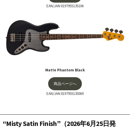
EAN/JAN:0197955135106
Matte Phantom Black
商品ページへ
EAN/JAN:0197955135069
“Misty Satin Finish”（2026年
6月25日発