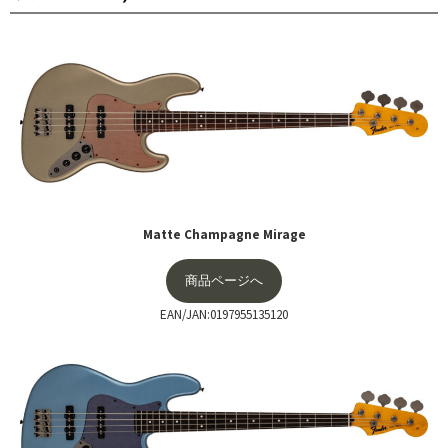
Matte Champagne Mirage
商品ページへ
EAN/JAN:0197955135120