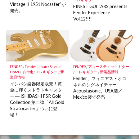
Vintage II 1951 Nocaster”が
FINEST GUITARS presents
発売。
Fender Experience
Vol.12!!!!
FENDER
/
Fender Japan
/
Special
FENDER
/
アコースティックギター
Order
/
その他
/
エレキギター
/
新
/
エレキギター
/
新製品情報
製品情報
Fender、フィニアス・オコ
イシバシ楽器限定販売！黄
ネルのシグネイチャー
金に輝くストラトキャスタ
Acoustasonic、USA製／
ー ― ISHIBASHI FSR Gold
Mexico製で発売
Collection 第二弾「All Gold
Stratocaster」ついに登
場！