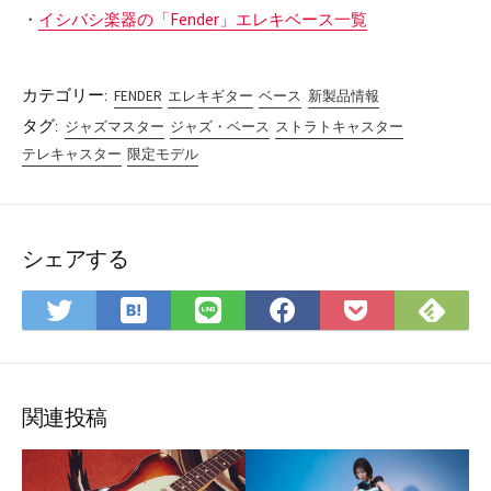
・
イシバシ楽器の「Fender」エレキベース一覧
カテゴリー:
FENDER
エレキギター
ベース
新製品情報
タグ:
ジャズマスター
ジャズ・ベース
ストラトキャスター
テレキャスター
限定モデル
シェアする
は
Fee
Twitter
LINE
Facebook
Pocket
て
で
で
で
で
に
な
購
シ
シ
シ
保
ブ
読
ェ
ェ
ェ
存
ッ
ア
ア
ア
関連投稿
ク
マ