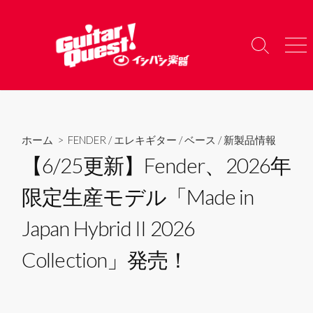
コ
ン
テ
検
メ
ン
索
ニ
ツ
切
ュ
り
ー
へ
替
ス
え
キ
ホーム
>
FENDER
/
エレキギター
/
ベース
/
新製品情報
ッ
【6/25更新】Fender、2026年
プ
限定生産モデル「Made in
Japan Hybrid II 2026
Collection」発売！