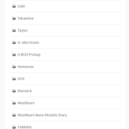
Suhr
Takamine
Taylor
tc electronic
U-BOX Pickup
Vemurum
VOX
Warwick
Washburn
Washburn Nuno Models Diary
YAMAHA