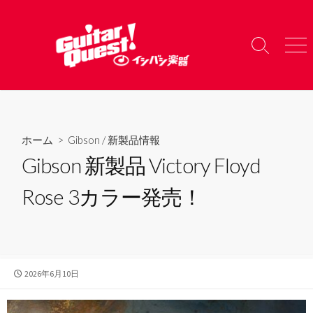
コ
ン
テ
検
メ
ン
索
ニ
ツ
切
ュ
り
ー
へ
替
ス
え
キ
ホーム
>
Gibson
/
新製品情報
ッ
Gibson 新製品 Victory Floyd
プ
Rose 3カラー発売！
公
2026年6月10日
開
日