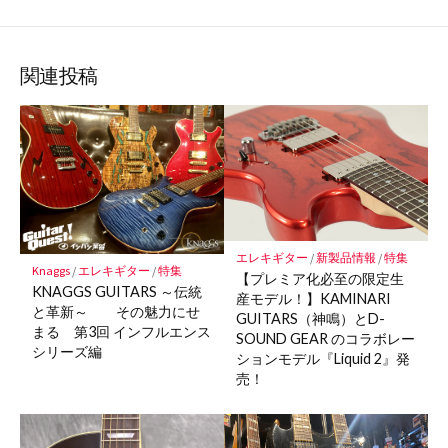
て
で
で
で
で
に
な
購
シ
シ
シ
保
ブ
読
ェ
ェ
ェ
存
ッ
ア
ア
ア
関連投稿
ク
マ
ー
ク
に
保
存
エレキギター
/
新製品情報
/
特集
Knaggs
/
エレキギター
/
特集
【プレミア化必至の限定生
KNAGGS GUITARS ～伝統
産モデル！】KAMINARI
と革新～ その魅力にせ
GUITARS（神鳴）とD-
まる 第3回 インフルエンス
SOUND GEAR のコラボレー
シリーズ編
ションモデル『Liquid 2』発
売！