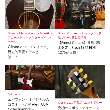
Gibson
/
Gibson Montana Acoustic
/
Gibson Custom
/
エレキギター
/
多
アコースティックギター
/
ヴィン
弦ギター
/
新製品情報
テージ
【Finest Guitars】世界125
Gibsonアコースティック、
本限定！Slash 1966 EDS-
歴史的重要モデルと
1275が入荷！
は・・・
Epiphone
エピフォン・オリジナルの
Gibson 2013 新製品
/
エレキギター
コロネットがMade in USA
究極のロボットチューニン
Collectionで復活！