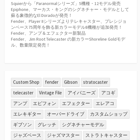
Squierから「Paranormalシリーズ」5機種・12モデル発売
Epiphone、マーカス・キングのシグネチャー・モデルとして
蘇る象徴的なEl Doradoが発売！
Fender、Player IIシリーズよりテレキャスター、プレシジョ
ンベース75周年を飾る新カラーモデル8機種が追加発売！
Fender、アンプ＆エフェクター新製品
Fender、Jim Root Telecaster の新カラーShoreline Goldモデ
ル、数量限定発売！
Custom Shop
fender
Gibson
stratocaster
telecaster
Vintage File
アイバニーズ
アコギ
アンプ
エピフォン
エフェクター
エレアコ
エレキギター
オーバードライブ
カスタムショップ
ギブソン
グレッチ
シグネチャーモデル
ジャズベース
ジャズマスター
ストラトキャスター