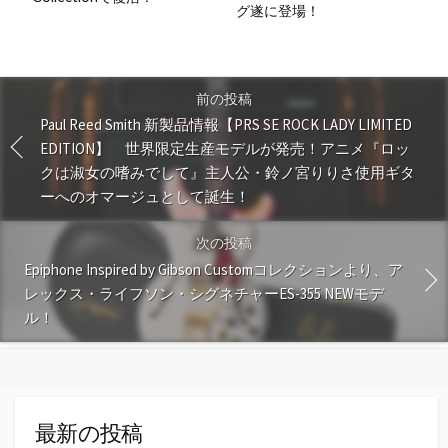
グ遂に登場！
前の投稿
Paul Reed Smith 新製品情報【PRS SE ROCK LADY LIMITED
EDITION】 世界限定生産モデルが発売！アニメ『ロッ
クは淑女の嗜みでして』主人公・鈴ノ宮りりさ使用ギタ
ーへのオマージュとして誕生！
次の投稿
Epiphone Inspired by Gibson Customコレクションより、ア
レックス・ライフソン・シグネチャーES-355 NEWモデ
ル！
最新の投稿