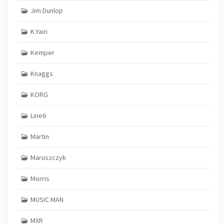
Jim Dunlop
K.Yairi
Kemper
Knaggs
KORG
Line6
Martin
Maruszczyk
Morris
MUSIC MAN
MXR